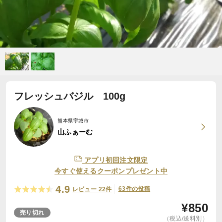
フレッシュバジル 100g
熊本県宇城市
山ふぁーむ
アプリ初回注文限定
今すぐ使えるクーポンプレゼント中
4.9
63件の投稿
レビュー 22件
¥
850
売り切れ
（税込/送料別）