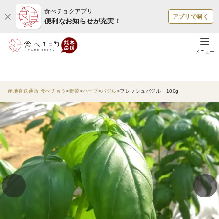
食べチョクアプリ
アプリで開く
便利なお知らせが充実！
メニュー
産地直送通販 食べチョク
野菜
ハーブ
バジル
フレッシュバジル 100g