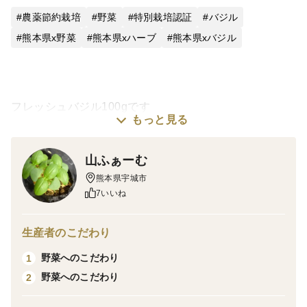
農薬節約栽培
野菜
特別栽培認証
バジル
熊本県x野菜
熊本県xハーブ
熊本県xバジル
フレッシュバジル100gです
もっと見る
熊本の美味しい水とこだわりの土、
山ふぁーむ
ハウスで育った
熊本県宇城市
葉がやわらかく 香りが強い
7いいね
自慢のバジルです！
朝摘みしたバジルを
生産者のこだわり
フレッシュなまま お届けします
野菜へのこだわり
1
野菜へのこだわり
2
※配送に２日以上かかる場合には
クール冷蔵便での配送をおすすめしています クール代