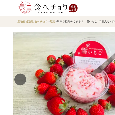
産地直送通販 食べチョク
野菜
祭りで行列のできる！ 雪いちご（6個入り）[3