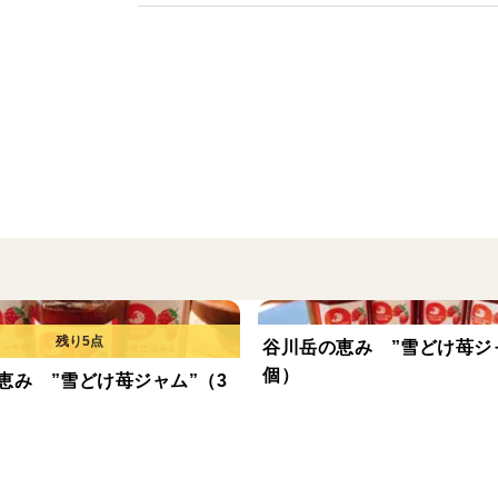
谷川岳の恵み ”雪どけ苺ジ
個）
恵み ”雪どけ苺ジャム”（3