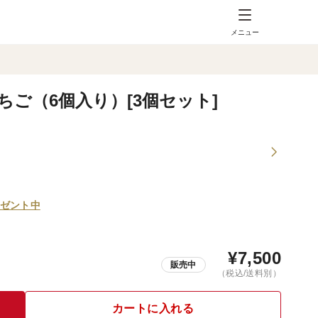
メニュー
ご（6個入り）[3個セット]
ゼント中
¥
7,500
販売中
（税込/送料別）
カートに入れる