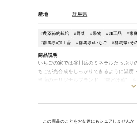
産地
群馬県
農薬節約栽培
野菜
果物
加工品
家
群馬県x加工品
群馬県xいちご
群馬県xそ
商品説明
いちごの家では谷川岳のミネラルたっぷり
ちごが光合成をしっかりできるように温度・
当店のオリジナルブランド “雪どけ苺” 
イチゴ１００％のかき氷です。練乳付き。
大好評に付き一気に購入できるようになり
1箱6個入りが3セットになります。
この商品のことをお友達にもシェアしませんか