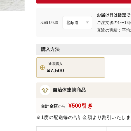
お届け日は指定で
ご注文後の1〜1
お届け地域
直近の実績：平均
購入方法
通常購入
¥7,500
自治体連携商品
¥500引き
合計金額
から
※1度の配送毎の合計金額より割引いたしま