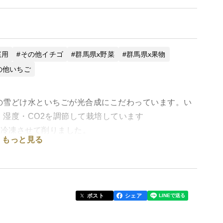
庭用
その他イチゴ
群馬県x野菜
群馬県x果物
の他いちご
の雪どけ水といちごが光合成にこだわっています。い
湿度・CO2を調節して栽培しています
を冷凍させて削りました。
もっと見る
中に入ってます。
ました！
ポスト
シェア