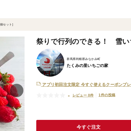
個セット]
祭りで行列のできる！ 雪いち
群馬県利根郡みなかみ町
たくみの里いちごの家
アプリ初回注文限定
今すぐ使えるクーポンプレ
-
1件の投稿
レビュー 0件
今すぐ注文