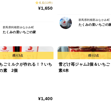
4.6
(12件)
¥1,650
群馬県利根郡みなかみ町
たくみの里いちごの
群馬県利根郡みなかみ町
たくみの里いちごの家
ちごミルクが作れる！？いち
雪どけ苺ジャム2個＆いちご
の素 2個
素4本
¥1,400