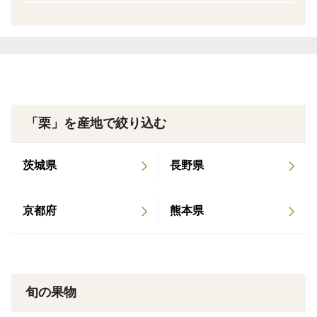
それをモットーに、堆肥や骨粉、油粕などの有機物で土
づくりをし、大地にしっかり根を張った「健康な木」を
育てています。
ひげふぁーむの栗園は、風通しの良い丘陸地帯にあり、
立地条件も栗の栽培に適した環境となっています。
その結果、艶やかで鮮やかな茶色の大粒な栗が実りま
す。
「栗」を産地で絞り込む
8月下旬より、今年も早期収穫がはじまりました！！
茨城県
長野県
今年は日照りが続いたため、例年より最盛期が遅めとな
りました。
京都府
熊本県
９月９日〜”銀寄”の実が膨らみ収穫でき始めました。
”筑波”も特大の粒が収穫できています！！
とれたての、みずみずしい大粒の栗も残りわずかとなっ
ております。
旬の果物
採れたてを発送させていただいております為、収穫時期