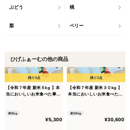
が終わり次第【完売】とさせて頂きますので、お早めの
ぶどう
桃
購入をお待ちしております。
発送準備が整い次第、随時出荷開始致します。
梨
ベリー
＜産地の特徴＞
植木町（うえきまち）は、熊本県の北部、鹿本郡にあっ
た町です。
町内に西南戦争の最大の激戦地・田原坂（たばるざか）
ひげふぁーむの他の商品
があり、また日本一のスイカの産地としても知られてい
る町です。
2010年（平成22年）3月23日、熊本市に編入され、同時
【令和７年産 新米５kg 】本
【令和７年産 新米３０kg 】
に熊本市の合併特例区となり、全域熊本市北区となって
当においしいお米食べた事あ
本当においしいお米食べた事
います。
りますか？熊本県特産『くま
ありますか？(熊本県特産『く
江戸時代初期、豊前街道の宿場町として味取町（現在の
さんの輝き』遂に！販売開
まさんの輝き』遂に！販売開
始！※玄米でも発送可能で
始！※玄米でも発送可能で
植木インターの南側一帯）が栄えましたが、その後元禄
約5kg
約30kg
¥5,300
¥30,600
す！
す！
時代になると三池街道や合志・大津方面との分岐点とし