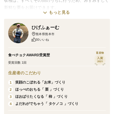
収穫は、すべてその日のうちに行うため、みずみずしく
新鮮な栗をお届けできます。
もっと見る
ほっぺのおちる「 栗 」を是非お試し下さい。
ひげふぁーむ
＜栽培のこだわり＞
熊本県熊本市
「ひげふぁーむ」では、ほっぺのおちる「 栗 」を皆様
30いいね
にもっと美味しく召し上がって頂けるよう、環境作りか
ら行っております。
畜産物
食べチョクAWARD受賞歴
受賞回数 1回
熊本県は、茨城県に次ぐ全国2番目の栗産地です。
品種によっては全国一の収穫量を誇るものもありま
生産者のこだわり
す！！
笑顔のこぼれる「お米」づくり
1
ひげふぁーむでは、丹沢、筑波、銀寄、ポロタンという
ほっぺのおちる「 栗 」づくり
2
品種の栗を栽培しています。
ほおばりたくなる「 柿 」づくり
3
香り高く美味しい栗を実らせるためには「健康な木」を
よだれがでちゃう「 タケノコ 」づくり
4
育てることが命です。