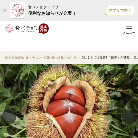
食べチョクアプリ
アプリで開く
便利なお知らせが充実！
メニュー
産地直送通販 食べチョク
果物
栗
品種おまかせ
【2kg】甘さ1等賞‼️「銀寄」が終盤