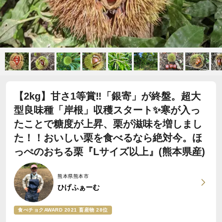
【2kg】甘さ1等賞‼️「銀寄」が終盤。超大
型良味種「岸根」収穫スタート✨寒が入っ
たことで糖度が上昇、栗が滋味を増しまし
た！！おいしい栗を食べるなら絶対今。ほ
っぺのおちる栗『Lサイズ以上』(熊本県産)
熊本県熊本市
ひげふぁーむ
食べチョクAWARD 2021 畜産物 28位