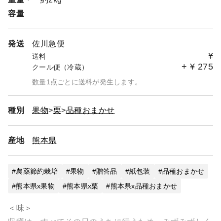
容量
発送
佐川急便
¥
送料
+
¥
275
クール便（冷蔵）
数量1点ごとに送料が発生します。
種別
果物
栗
品種おまかせ
産地
熊本県
農薬節約栽培
果物
贈答品
紙包装
品種おまかせ
熊本県x果物
熊本県x栗
熊本県x品種おまかせ
＜味＞