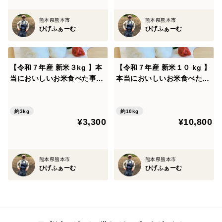
て味取の南に新しい宿場町である味取新町が開かれ、こ
れが現在の植木町中心部の基礎となっています。明治初
熊本県熊本市
熊本県熊本市
年には植木学校も開かれ、熊本県の自由民権運動の舞台
ひげふぁーむ
ひげふぁーむ
ともなる一方で、町西方の田原坂は西南戦争最大の激戦
地となりました。
【令和７年産 新米３kg 】本
【令和７年産 新米１０ kg 】
当においしいお米食べた事あ
本当においしいお米食べた事
りますか？熊本県特産『くま
ありますか？熊本県特産『く
さんの輝き』遂に！販売開
まさんの輝き』遂に！販売開
始！※玄米でも発送可能で
始！※玄米でも発送可能で
約3kg
約10kg
¥3,300
¥10,800
す！
す！
熊本県熊本市
熊本県熊本市
ひげふぁーむ
ひげふぁーむ