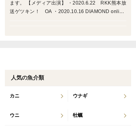
ます。 【メディア出演】 ・2020.6.22 RKK熊本放
女魚をお届けします。ご自宅用、または大切な方への贈
送ゲツキン！ OA ・2020.10.16 DIAMOND online
り物にぜひご利用ください。
掲載 ・2020.10.17 熊本日日新聞掲載 ・2021.7.18
TOKIOテラス OA ・2021.9.15 JapanBrandC
▼商品概要
ollection全国版掲載 ・2021.12.8 RKK熊本 くま
<カルデラ鱒の塩麴仕立て>
パワ OA ・2022.10.13 熊本日日新聞掲載 ・202
阿蘇の虹鱒を塩麴漬けにした食べやすいサイズにしてい
2.10.15 JapanBrandCollection熊本版掲載 ・202
ます。国産の食塩不使用の麹と麦に沖縄塩シママースを
3.10.15 JapanBrandCollection熊本版掲載 ・202
使用した低塩で、旨みがたっぷり活きております。何度
3.1.23 工藤公康のちょっと過酷な大人の休日
も研究を重ね、老舗旅館の朝食で使っていただいていま
人気の魚介類
OA 【食べチョクアワード表彰】 ・2020.12.28
す。
食べチョクアワード表彰 水産物 19位 ・2021.1
内容量：480ｇ（40ｇ×12切）
カニ
ウナギ
2.28 食べチョクアワード表彰 水産物 12位 ※
現在、大変ご好評いただいており生産が追い付かな
▼生産方法、こだわり
い為、不定期で出品しております。
ウニ
牡蠣
創業以来、51年間同じ工程で丹念込めて育てています。
全て内臓処理を済ませていますので、自然解凍または流
水解凍してお召し上がりください。