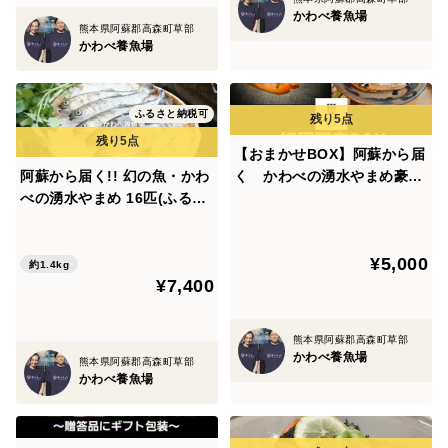
かわべ養魚場
熊本県阿蘇郡高森町草部
かわべ養魚場
ふるさと納税可
【おまかせBOX】阿蘇から届
阿蘇から届く!! 幻の魚・かわ
く かわべの湧水やまめ豪華
べの湧水やまめ 16匹(ふるさ
セット
と納税)
¥5,000
約1.4kg
¥7,400
熊本県阿蘇郡高森町草部
かわべ養魚場
熊本県阿蘇郡高森町草部
かわべ養魚場