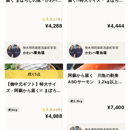
届く まぼろしの魚・かわべの
届く!!特大サイズ・ まぼろし
湧水やまめ(10匹冷凍)
の魚・かわべの湧水やまめ(1
0匹冷凍)
5.0
(17件)
¥4,288
¥4,444
熊本県阿蘇郡高森町草部
熊本県阿蘇郡高森町草部
かわべ養魚場
かわべ養魚場
阿蘇から届く 川魚の刺身
ASOサーモン 1.2kg以上
【御中元ギフト】特大サイ
（110ｇ×10パック) 無添加
ズ・阿蘇から届く!! まぼろし
レシピ付き
の魚・かわべの湧水やまめ(1
約1.2kg
0匹冷凍)
¥7,400
5.0
(69件)
約1kg
¥4,888
熊本県阿蘇郡高森町草部