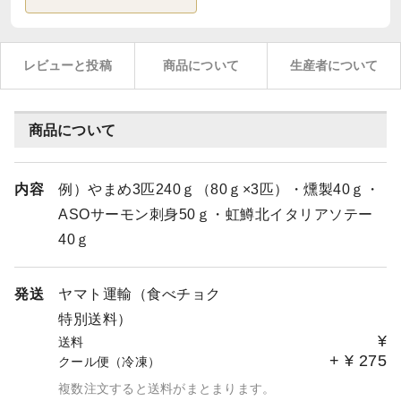
レビューと投稿
商品について
生産者について
商品について
内容
例）やまめ3匹240ｇ（80ｇ×3匹）・燻製40ｇ・
ASOサーモン刺身50ｇ・虹鱒北イタリアソテー
40ｇ
発送
ヤマト運輸（食べチョク
特別送料）
¥
送料
+
¥
275
クール便（冷凍）
複数注文すると送料がまとまります。