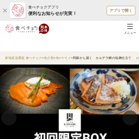
食べチョクアプリ
アプリで開く
便利なお知らせが充実！
メニュー
産地直送通販 食べチョク
魚介類
魚
ヤマメ
阿蘇から届く カルデラ鱒の塩麹仕立て （