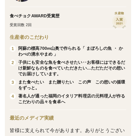
また食べたい また贈りたい この声 この想いの循環
を ずっと。
水産物
食べチョクAWARD受賞歴
ーーーーーーーーーーーーーーーーーーーーーーーーー
受賞回数 2回
ーーーーーー
生産者のこだわり
熊本県の標高700ｍの山奥で私達は阿蘇の芸術「やま
め」と「ASOサーモン」を育てています。昭和45年か
阿蘇の標高700m山奥で作られる「 まぼろしの魚 ・ か
1
わべの湧水やまめ 」
らの創業以来、同じ工程で丹念込めて卵の孵化から育
子供にも安全な魚を食べさせたい‥お客様にはできるだ
2
成・加工・出荷まで全て自社で行っています。ご自宅で
け新鮮なものを食べていただきたい…ただただその想い
調理しやすいよう考え、個包装にしていますので衛生的
でお届けしています。
で必要な時に必要な分だけお使いいただけます。
また食べたい また贈りたい この声 この想いの循環
3
をずっと。
著名人が通った福岡のイタリア料理店の元料理人が作る
4
～人も魚も同じ水で育つ～
こだわりの品々を食卓へ
渓流の女王・やまめは山間部の最上流域の清流に分布
し、川魚の女王と言われ、その味は名の通り川魚では最
最近のメディア実績
も美味しいとされています。近年自然の破壊で生息地の
皆様に支えられて今があります。ありがとうござい
清流がなくなり、「まぼろしの魚」とも言われている山