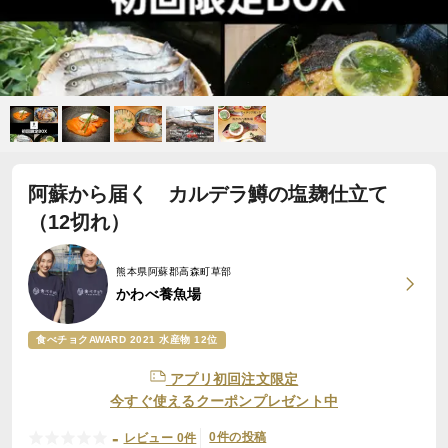
阿蘇から届く カルデラ鱒の塩麹仕立て
（12切れ）
熊本県阿蘇郡高森町草部
かわべ養魚場
食べチョクAWARD 2021 水産物 12位
アプリ初回注文限定
今すぐ使えるクーポンプレゼント中
-
0件の投稿
レビュー 0件