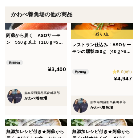
▼注文に際しての注意点（配送方法や納期指定など）
かわべ養魚場の他の商品
ヤマト運輸のクール便にて発送します。日時指定お受け
します。基本的に営業日3日以内には発送予定です。
阿蘇から届く ASOサーモ
ン 550ｇ以上（110ｇ×5パ
レストラン仕込み！ASOサー
▼お願い
ック) 無添加レシピ付き
モンの燻製280ｇ（40ｇ×6
山奥に本社がある為、注文伝票が届くまでに時間を要し
Ｐ）
約550g
ます。その為、発送までにお時間頂いております。日時
¥3,400
5.0
(9件)
約280g
指定は余裕を持ってご指定いただきますようお願い致し
¥4,947
ます。贈答品の場合は特記事項にご記入ください♪
熊本県阿蘇郡高森町草部
かわべ養魚場
熊本県阿蘇郡高森町草部
かわべ養魚場
無添加レシピ付き★阿蘇から
無添加レシピ付き★阿蘇から