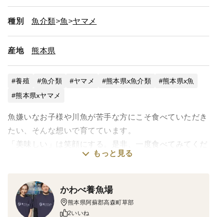
種別
魚介類
魚
ヤマメ
産地
熊本県
養殖
魚介類
ヤマメ
熊本県x魚介類
熊本県x魚
熊本県xヤマメ
魚嫌いなお子様や川魚が苦手な方にこそ食べていただき
たい、そんな想いで育てています。
「美味しい」は笑顔にする。是非、一度食べてみてくだ
もっと見る
さい。
▼私たちのこだわり
かわべ養魚場
ーーーーーーーーーーーーーーーーーーーーーーーーー
熊本県阿蘇郡高森町草部
ーーーーーー
2いいね