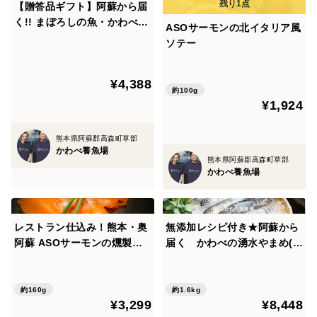
【贈答品ギフト】阿蘇から届
く!! まぼろしの魚・かわべの
ASOサーモンの北イタリア風
湧水やまめ(10匹 )
ソテー
¥4,388
約100g
¥1,924
熊本県阿蘇郡高森町草部
かわべ養魚場
熊本県阿蘇郡高森町草部
かわべ養魚場
レストラン仕込み！熊本・奥
無添加レシピ付き★阿蘇から
阿蘇 ASOサーモンの燻製（4
届く かわべの湧水やまめ(2
0ｇ×4）
0匹冷凍)
約160g
約1.6kg
¥3,299
¥8,448