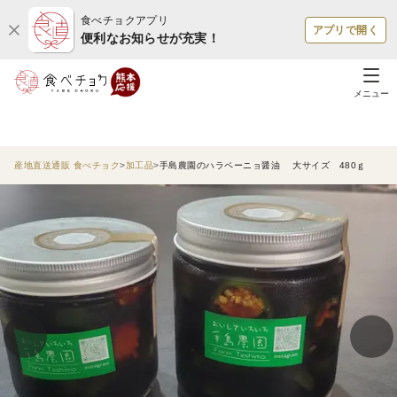
食べチョクアプリ
アプリで開く
便利なお知らせが充実！
メニュー
産地直送通販 食べチョク
加工品
手島農園のハラペーニョ醤油 大サイズ 480ｇ