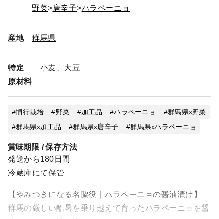
野菜
唐辛子
ハラペーニョ
産地
群馬県
特定
小麦、大豆
原材料
慣行栽培
野菜
加工品
ハラペーニョ
群馬県x野菜
群馬県x加工品
群馬県x唐辛子
群馬県xハラペーニョ
賞味期限 / 保存方法
発送から180日間
冷蔵庫にて保管
【やみつきになる名脇役｜ハラペーニョの醤油漬け】
群馬の厳しい酷暑を乗り越えて育ったハラペーニョを醤