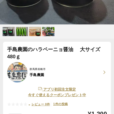
手島農園のハラペーニョ醤油 大サイズ
480ｇ
群馬県前橋市
手島農園
アプリ初回注文限定
今すぐ使えるクーポンプレゼント中
-
1件の投稿
レビュー 0件
¥
1,200