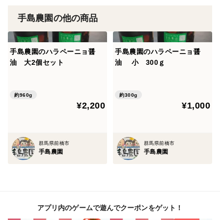
にいれてください。ピリ辛きゅうりになって二度おいし
いです】
手島農園の他の商品
※ハラペーニョは個体差があるため、中には特別辛いも
手島農園のハラペーニョ醤
手島農園のハラペーニョ醤
のが入っている場合があります。刺激的な辛さも含め
油 大2個セット
油 小 300ｇ
て、お楽しみください！
※ご注文を受けてからの製造になります。漬け込みに最
約960g
約300g
低２日かかるので、発送まで３日かかりますが、在庫が
¥2,200
¥1,000
ある場合は注文確定後発送可能です。
群馬県前橋市
群馬県前橋市
手島農園
手島農園
アプリ内のゲームで遊んでクーポンをゲット！