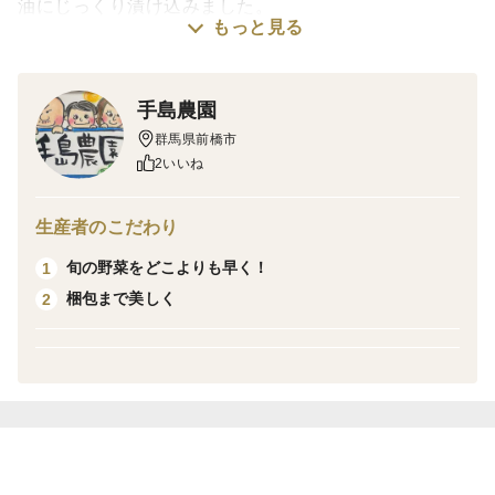
油にじっくり漬け込みました。
もっと見る
ピリッとした辛さの中にクセになるおいしさがあり、一
度食べると箸が止まらない一品です。
手島農園
少し厚めにカットしているため、カリッとした食感も
群馬県前橋市
しっかり楽しめます。
2いいね
漬け込んだ醤油にはハラペーニョの辛味と風味が染み込
生産者のこだわり
み、ご飯にかけるのはもちろん、納豆、焼き鮭、冷奴や
旬の野菜をどこよりも早く！
1
うどん、パスタ、お肉など、醤油に合うものならなんで
梱包まで美しく
2
も！さまざまな料理のアクセントとして活躍します。
おつまみとしてビールとの相性も抜群。ご飯のお供にも
ぴったりで、ついつい手が伸びるやみつきの味わいで
す！
【余った醤油は鍋に入れ一度沸騰させたら火を止めて、
お好みサイズに切ったきゅうりをいれ、冷めたら冷蔵庫