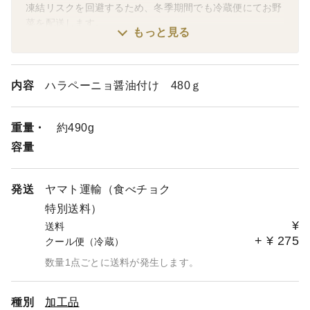
凍結リスクを回避するため、冬季期間でも冷蔵便にてお野
菜を配送します。
もっと見る
商品ページを分けておりますので、冷蔵便であることをご
確認の上、ご購入ください。
またそれ以外の地域におきましても、6月〜10月は冷蔵便
にて発送致します。
内容
ハラペーニョ醤油付け 480ｇ
重量・
約490g
容量
発送
ヤマト運輸（食べチョク
特別送料）
¥
送料
+
¥
275
クール便（冷蔵）
数量1点ごとに送料が発生します。
種別
加工品