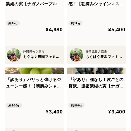
注意ください。
紫紺の実【ナガノパープル】
感！【朝摘みシャインマスカ
２房（1ｋｇ）（本州限定）
ット２房】1ｋｇ
※自然解凍の後、本品をよくかき混ぜてからお召し上が
り下さい。
約1kg
約1kg
¥4,980
¥5,400
おすすめの【とろろご飯】
①麦飯（ご飯）を茶碗に半分程度盛る
②自然解凍したとろろ汁をたっぷりかける
静岡県牧之原市
静岡県牧之原市
もぐはぐ農園ファミリー
もぐはぐ農園ファミリー
③ネギやわさびなど、お好みの薬味をかける
④つるんっと流し込むようにお召し上がりください
・解凍後は24時間以内にお召し上がり下さい。
『訳あり』パリッと弾けるジ
『訳あり』種なし！皮ごとの
ューシー感！【朝摘みシャイ
贅沢。濃密紫紺の実【ナガノ
ンマスカット】800ｇ
パープル】800ｇ
様々なお料理にもご活用頂けます。
約800g
約800g
とろろご飯やうどんや蕎麦に。
¥3,400
¥3,400
お刺身の山かけに。
とろろ揚げ、とろろ焼きに。...