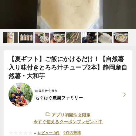
【夏ギフト】ご飯にかけるだけ！【自然薯
入り味付きとろろ汁チューブ2本】静岡産自
然薯・大和芋
静岡県牧之原市
もぐはぐ農園ファミリー
アプリ初回注文限定
今すぐ使えるクーポンプレゼント中
-
0件の投稿
レビュー 0件