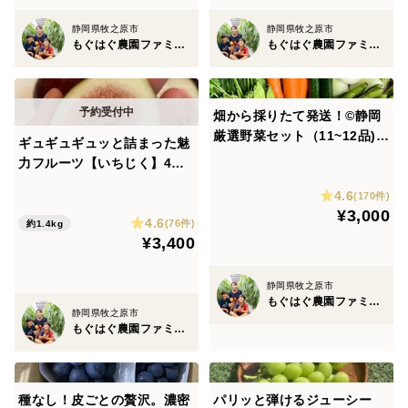
解凍するだけで、ご飯にかければ、最高のご飯のお供と
静岡県牧之原市
静岡県牧之原市
なります。
もぐはぐ農園ファミリー
もぐはぐ農園ファミリー
月間製造個数10000個突破し、
日本ギフト大賞〈静岡賞〉を受賞させて頂きました。
畑から採りたて発送！©静岡
御自宅用はもちろん、贈り物としても喜ばれること間違
厳選野菜セット（11~12品)
ギュギュギュッと詰まった魅
（本州の方限定）「熨斗対応
いなしです。
力フルーツ【いちじく】4パ
可」
ック（本州の方限定）
4.6
(170件)
きめ細やかな粘り、香ばしい土の香り、自然薯の甘み、
¥3,000
4.6
(76件)
約1.4kg
出汁の旨みをお楽しみください。
¥3,400
静岡県牧之原市
※栄養と旨みをまるごと入れ込んだ品となる為、自然薯
もぐはぐ農園ファミリー
の皮の一部や魚の皮が入っておりますが、ご心配なくお
静岡県牧之原市
もぐはぐ農園ファミリー
召し上がりください。
※品質保持のため容器の蓋がきつくなっております。は
がす時の勢いでこぼれる場合がございますので、十分ご
種なし！皮ごとの贅沢。濃密
パリッと弾けるジューシー