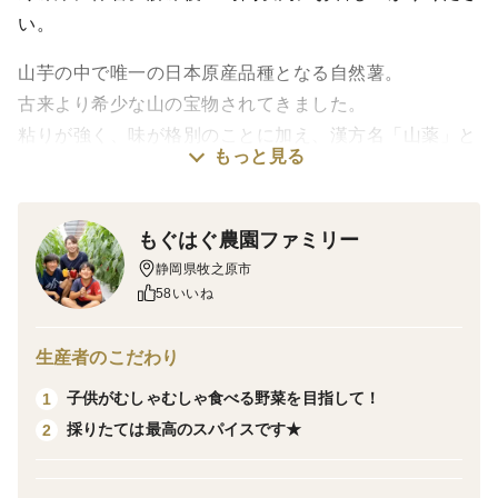
い。
山芋の中で唯一の日本原産品種となる自然薯。
古来より希少な山の宝物されてきました。
粘りが強く、味が格別のことに加え、漢方名「山薬」と
もっと見る
して様々な効用が説かれています。
「とろろ汁料理」は、自然薯をすりおろしたとろろを、
もぐはぐ農園ファミリー
麦飯にかけて食べるシンプルな料理。
静岡県牧之原市
東海道五十三次の宿場町「丸子(まりこ)宿」の名物料理
58いいね
です。
東海道の難所の間にあった丸子宿で、旅人にとろろ汁を
生産者のこだわり
振る舞ったことから、とろろ汁が東海道名物になったと
子供がむしゃむしゃ食べる野菜を目指して！
1
いう。その後、自然薯の栽培が盛んになり、家庭でも手
採りたては最高のスパイスです★
2
軽に食べるようになったことから、江戸時代から400年
もの間、静岡県民に親しまれる食文化になったといいま