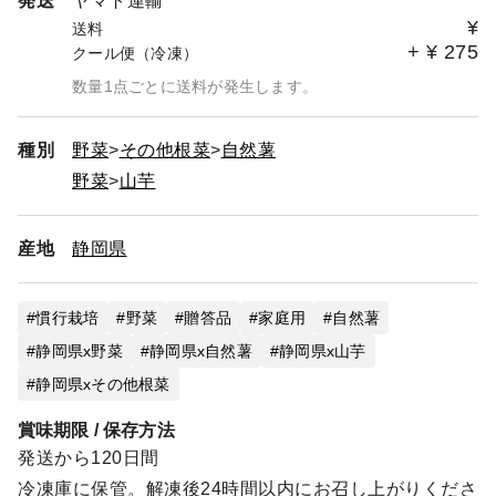
発送
ヤマト運輸
¥
送料
+
¥
275
クール便（冷凍）
数量1点ごとに送料が発生します。
種別
野菜
その他根菜
自然薯
野菜
山芋
産地
静岡県
慣行栽培
野菜
贈答品
家庭用
自然薯
静岡県x野菜
静岡県x自然薯
静岡県x山芋
静岡県xその他根菜
賞味期限 / 保存方法
発送から120日間
冷凍庫に保管。解凍後24時間以内にお召し上がりくださ