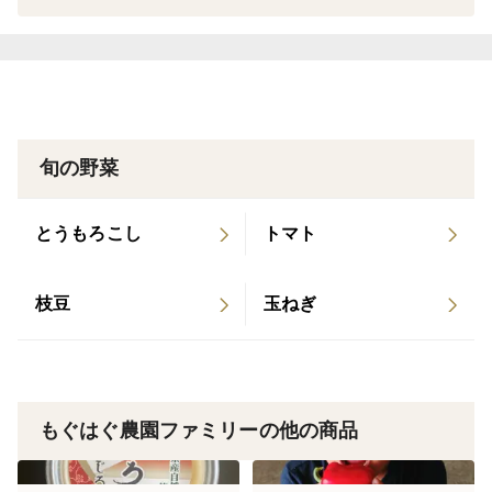
す。
静岡県内で生産された自然薯と厳選した大和芋をすり合
わせ、魚出汁を混ぜ込んで味付けし、冷凍状態でお届け
致します。
解凍後、お手軽に専門店の味をお楽しみ頂ける便利で格
旬の野菜
別な品です。
また、チューブ式で扱いやすく、必要な分だけ取り出し
とうもろこし
トマト
たり、山かけやお料理にも最適です。
枝豆
玉ねぎ
自然薯は、ヒゲを丁寧に焼き、皮ごとすりおろすこと
で、風味と栄養を余す事なく活かします。
更に、自然薯と合わせる出汁は、地元、南駿河湾漁協に
もぐはぐ農園ファミリーの他の商品
水揚げされた新鮮なサバとサワラを中心に昆布を加えた
自慢のだし汁です。