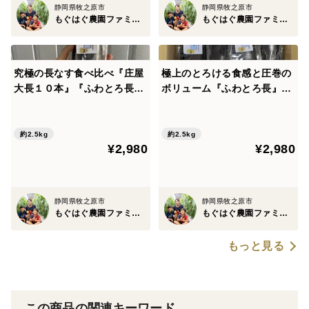
静岡県牧之原市
静岡県牧之原市
もぐはぐ農園ファミリー
もぐはぐ農園ファミリー
【数量・内容】とろろ汁（285g）× 2パック
【賞味期間】120日
究極の長なす食べ比べ『庄屋
極上のとろける食感と圧巻の
大長１０本』『ふわとろ長５
ボリューム『ふわとろ長』10
【原材料】大和芋、自然薯、サバ、サワラ、鰹削り節、
本』
本
昆布、味噌、日本酒、食塩
約2.5kg
約2.5kg
¥2,980
¥2,980
【配送方法】クール宅急便
【特記事項へご記入お願いします】
静岡県牧之原市
静岡県牧之原市
もぐはぐ農園ファミリー
もぐはぐ農園ファミリー
熨斗・メッセージカード等の贈り物対応も喜んでさせて
いただきます！！
もっと見る
お気軽にご連絡下さい(#^.^#)
・熨斗の要否：指定がない場合、熨斗をつけることがで
きない場合がございます
この商品の関連キーワード