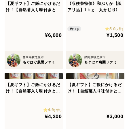
そのため、プリプリとした食感と、濃厚な旨味があり、
【夏ギフト】ご飯にかけるだ
《収穫祭特価》和ぷりか【訳
け！【自然薯入り味付きとろ
アリ品】1ｋｇ 丸かじり❕お
一度食べたら忘れられない美味しさです。
ろ汁8カップ】静岡産自然
茶肥料で濃い味♥
薯・大和芋
その2つの良さを最高の状態でお届けするべく、
5.0
(7件)
約1kg
¥6,000
¥1,500
保存料・人工甘味料・人工着色料は一切使用せず、自然
薯を擦る・出汁をとる・出汁を少しずつ加えて伸ばす工
程を全て職人の手作業で行っています。
静岡県牧之原市
静岡県牧之原市
もぐはぐ農園ファミリー
もぐはぐ農園ファミリー
究極の自然薯、地元の新鮮な魚出汁、職人の丁寧な技が
生み出す特別な逸品です。
静岡県のとろろ汁は、地元の方々にとっては家庭料理の
【夏ギフト】ご飯にかけるだ
【夏ギフト】ご飯にかけるだ
け！【自然薯入り味付きとろ
け！【自然薯入り味付きとろ
一つであり、日常的に食べられる料理ですが、観光客に
ろ汁チューブ４本】静岡産自
ろ汁４カップ】静岡産自然
とっては静岡の味覚を堪能できる、贅沢な料理と言えま
然薯・大和芋
薯・大和芋
す。
4.9
(7件)
¥4,200
¥3,000
お忙しい日々にも最適。味も栄養もバツグン！