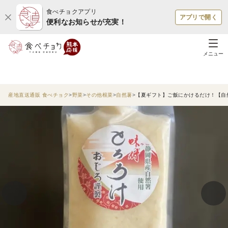
食べチョクアプリ
アプリで開く
便利なお知らせが充実！
メニュー
産地直送通販 食べチョク
野菜
その他根菜
自然薯
【夏ギフト】ご飯にかけるだけ！【自