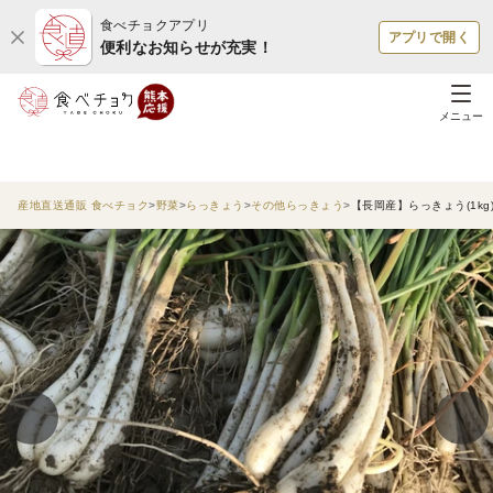
食べチョクアプリ
アプリで開く
便利なお知らせが充実！
メニュー
産地直送通販 食べチョク
野菜
らっきょう
その他らっきょう
【長岡産】らっきょう(1kg