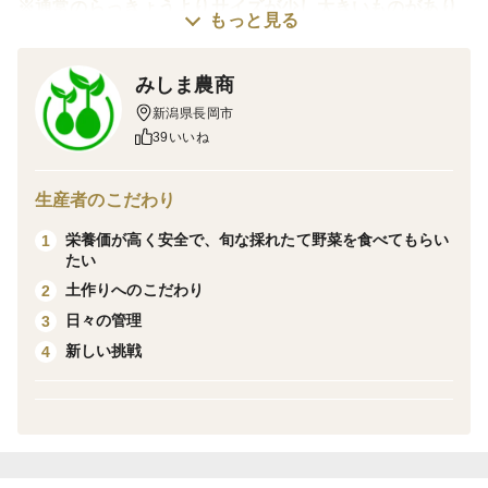
※通常のらっきょうよりサイズが少し大きいものがあり
もっと見る
ます
※この商品は根・土付きです
みしま農商
栽培・生産のこだわり
新潟県長岡市
・農薬5割減
39いいね
出荷について
生産者のこだわり
・ご注文から2～5日以内に発送
栄養価が高く安全で、旬な採れたて野菜を食べてもらい
1
たい
出荷から届くまでの日数（午前12時差出/最短）
土作りへのこだわり
2
日々の管理
3
翌日（8:00~）：山形/福島/群馬/埼玉/東京/神奈川/新潟/
新しい挑戦
4
長野/富山/石川/福井
翌日（14:00~）：茨木/栃木/千葉/山梨