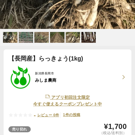
【長岡産】らっきょう(1kg)
新潟県長岡市
みしま農商
アプリ初回注文限定
今すぐ使えるクーポンプレゼント中
-
1件の投稿
レビュー 0件
¥
1,700
売り切れ
（税込/送料別）