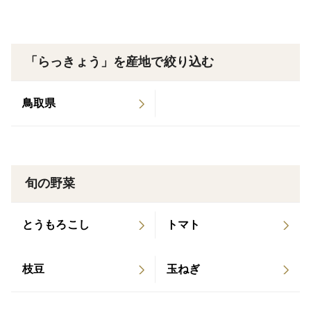
翌日（16:00~）：青森/岩手/秋田/宮城/岐阜/静岡/愛知/三
重/滋賀/京都/大阪/兵庫/奈良/和歌山/岡山/広島
翌日（18:00~）：山口/徳島/香川/愛媛/高知
「らっきょう」を産地で絞り込む
翌々日（8:00~）：北海道/鳥取/島根/福岡/佐賀/長崎/熊
鳥取県
本/大分/宮崎/鹿児島
翌々日（16:00~）：沖縄
旬の野菜
※上記の一部地域や船舶などによる送達が必要な地域
は、配達時間が異なるところがあります
とうもろこし
トマト
枝豆
玉ねぎ