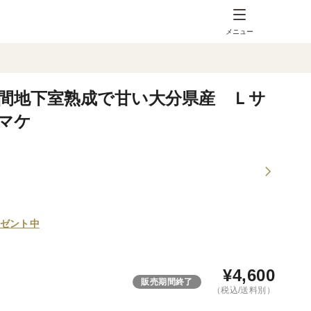
メニュー
間地下室熟成で甘い大分県産 Ｌサ
マケ
ゼント中
¥
4,600
販売期間終了
（税込/送料別）