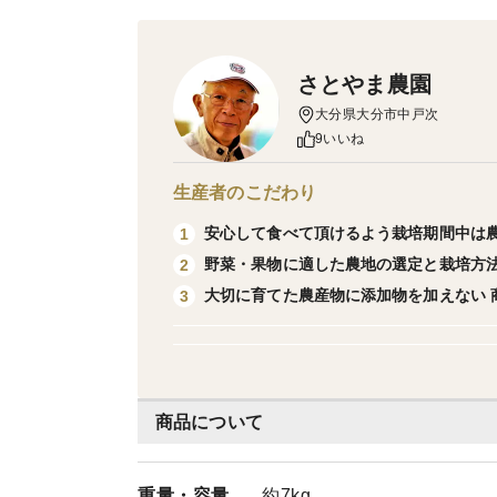
さとやま農園
大分県大分市中戸次
9いいね
生産者のこだわり
安心して食べて頂けるよう栽培期間中は
1
野菜・果物に適した農地の選定と栽培方
2
大切に育てた農産物に添加物を加えない 
3
商品について
重量・
容量
約7kg