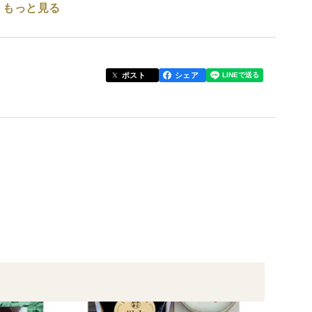
もっと見る
、人気のねっとり甘い紅はるかです。
せた今期最後の紅はるかです。
めします。
ポスト
シェア
証拠です。芽は小さい内に取ってください。
。
３個程度です。大きさ形が若干不揃いです。
りしています。
間加熱処理をしています。
入り娘です。