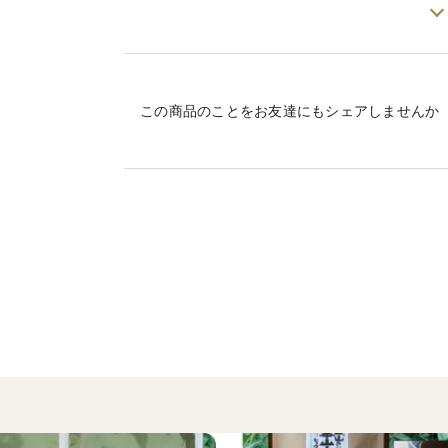
▼品種・味の特徴
大分県大分市産のさつまいもです。 品種は
昨年１１月末に収穫し地下室で熟成保存さ
早目に加熱加工し冷凍保存することをお勧
この商品のことをお友達にもシェアしませんか
数日で芽が出てきますが、健全で美味しい
ジャガイモの新芽のような毒はありません
▼数量、分量の目安
Ｌサイズ１個３００ｇ前後で、７ｋｇは２
▼栽培/生産方法、こだわり
・収穫時は傷をつけないよう１本ずつ手掘
・収穫後、キュアリング室で３２℃で４日
・その後、地下室で６ケ月間熟成させた箱
・軽く水洗いしていますが土付です。