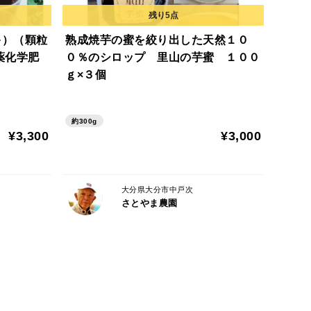
頃から流通しません。
キ）（顆粒
熟成焼芋の蜜を絞り出した天然１０
薬化学肥
０％のシロップ 里山の芋蜜 １００
ースト作りの最盛期です。
ｇ×３個
コンテナ分を販売します。
約300g
指定など）
¥3,300
¥3,000
発送準備ができません。
入りますがコンビニ払いでの注文はお控えください。
大分県大分市中戸次
さとやま農園