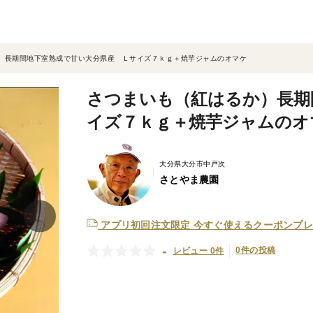
）長期間地下室熟成で甘い大分県産 Ｌサイズ７ｋｇ＋焼芋ジャムのオマケ
さつまいも（紅はるか）長期
イズ７ｋｇ＋焼芋ジャムのオ
大分県大分市中戸次
さとやま農園
アプリ初回注文限定
今すぐ使えるクーポンプレ
-
0件の投稿
レビュー 0件