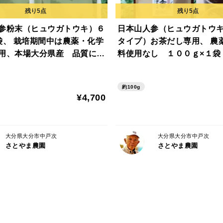
市場では、芽がでるため管理が難しく６月
生産者直売だからできる逸品です。
参粉末（ヒュウガトウキ）６
日本山人参（ヒュウガトウ
芽は小さい内に摘めば大丈夫です。
袋、 栽培期間中は農薬・化学
タイプ）お茶だし専用、 農
この時期の食味が好きで当農園では焼芋ペ
用、本場大分県産 品質に自
料使用なし １００ｇ×１袋
ベーストの生産量の目途がたったので２０
約100g
▼注文に際しての注意点（配送方法や納期
¥4,700
コンビニ払いの場合は、支払が終わるまで
現在の芋は、お取り置きできないため恐れ
宜しくお願いいたします。
大分県大分市中戸次
大分県大分市中戸次
さとやま農園
さとやま農園