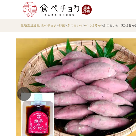
産地直送通販 食べチョク
野菜
さつまいも
べにはるか
さつまいも（紅はるか