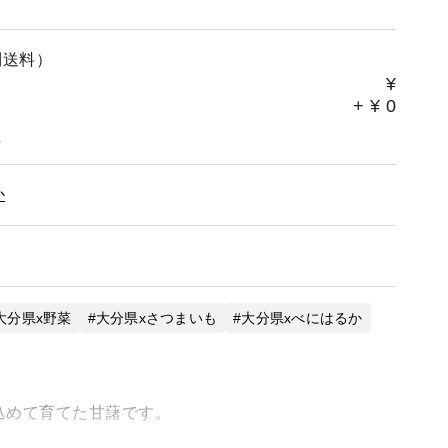
別送料）
¥
+
¥
0
。
か
大分県x野菜
大分県xさつまいも
大分県xべにはるか
込めて育てた甘藷です。