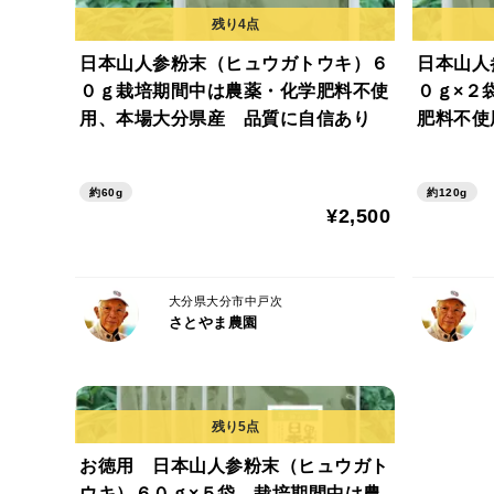
日本山人参粉末（ヒュウガトウキ）６
日本山人
０ｇ栽培期間中は農薬・化学肥料不使
０ｇ×２
用、本場大分県産 品質に自信あり
肥料不使
信あり
約60g
約120g
¥2,500
大分県大分市中戸次
さとやま農園
お徳用 日本山人参粉末（ヒュウガト
ウキ）６０ｇ×５袋 栽培期間中は農