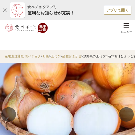
食べチョクアプリ
アプリで開く
便利なお知らせが充実！
メニュー
産地直送通販 食べチョク
野菜
玉ねぎ
品種おまかせ
淡路島の玉ねぎ5kg*2箱【ひょう