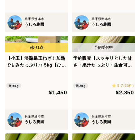
兵庫県洲本市
兵庫県洲本市
うしろ農園
うしろ農園
【小玉】淡路島玉ねぎ！加熱
予約販売【スッキリとした甘
で甘みたっぷり♪♪ 5kg【ひょ
さ・果汁たっぷり・生食可】
うご安心ブランド認証】
ホワイトコーン（4～5本・保
存袋入り）生食可 スイート
4.7
コーン トウモロコシ 白
(23件)
約5kg
約2kg
¥1,450
¥2,350
いとうもろこし
兵庫県洲本市
兵庫県洲本市
うしろ農園
うしろ農園