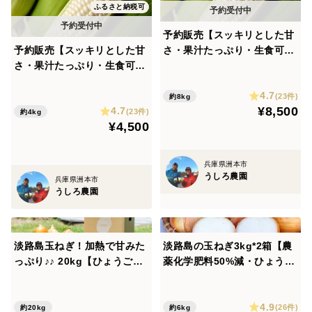
ふるさと納税可
予約販売【スッキリとした甘
予約販売【スッキリとした甘
さ・果汁たっぷり・生食可】
さ・果汁たっぷり・生食可】
ホワイトコーン（20本・保存
ホワイトコーン（10本・保存
袋入り）生食可 スイートコ
4.7
袋入り）生食可 スイートコ
ーン トウモロコシ 白い
(23件)
約8kg
¥8,500
4.7
ーン トウモロコシ 白い
とうもろこし
(23件)
約4kg
¥4,500
とうもろこし
兵庫県洲本市
うしろ農園
兵庫県洲本市
うしろ農園
淡路島玉ねぎ！加熱で甘みた
淡路島の玉ねぎ3kg*2箱【農
っぷり♪♪ 20kg【ひょうご安
薬化学肥料50%減・ひょうご
心ブランド認証】
安心ブランド認証・特別栽
培】中生・晩生 加熱で甘みた
4.9
っぷり
(26件)
約20kg
約6kg