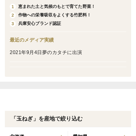
▼こんな料理におすすめ
恵まれた土と気候のもとで育てた野菜！
1
カレー・肉じゃが・炒め物・玉ねぎスープ・トマト煮・
作物への栄養吸収をよくする竹肥料！
2
ガパオライス・麻婆豆腐・お味噌汁…加熱するほど甘み
兵庫安心ブランド認証
3
が増す淡路島の玉ねぎは毎日の料理に大活躍します。煮
崩れしにくいので料理の名脇役として重宝します。
最近のメディア実績
2021年9月4日夢のカタチに出演
▼うしろ農園のこだわり
兵庫県洲本市・淡路島の潮風をたっぷり浴びて育てた特
別栽培の玉ねぎです。農薬・化学肥料を県基準の半分以
下に抑えており、ひょうご安心ブランド認証も取得。安
心して食べ続けられる淡路島たまねぎです。
▼味の特徴
新玉ねぎとは違う凝縮した甘みが特徴の中生・晩生玉ね
「玉ねぎ」を産地で絞り込む
ぎ。加熱するほど甘みと旨味が増します。スライスする
だけでも辛味が少なく美味しくお召し上がりいただけま