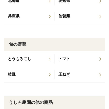
北海道
愛知県
す。
▼保存について
兵庫県
佐賀県
冷暗所で保存してください。
▼内容
淡路島たまねぎ（玉ねぎ）5kg（約15個）*2箱
旬の野菜
M〜Lサイズ
品種：アンサー・ターザン
とうもろこし
トマト
兵庫県洲本市産
ひょうご安心ブランド認証・特別栽培
枝豆
玉ねぎ
▼注意事項
①掲載重量は箱込みです
②たまねぎネット付き
うしろ農園の他の商品