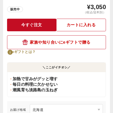
¥
3,050
販売中
（税込/送料別）
今すぐ注文
カートに入れる
家族や知り合いにeギフトで贈る
eギフトとは？
＼ここがイチオシ／
加熱で甘みがグッと増す
毎日の料理に欠かせない
潮風育ち淡路島の玉ねぎ
お届け地域