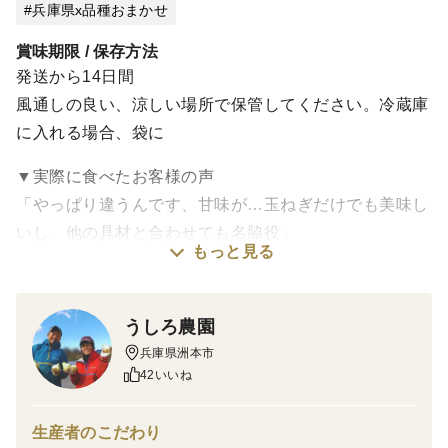
兵庫県x品種おまかせ
賞味期限 / 保存方法
発送から14日間
風通しの良い、涼しい場所で保管してください。冷蔵庫
に入れる場合、袋に
▼実際に食べたお客様の声
「やっぱり違うんです、甘味が…玉ねぎだけでも美味し
いし、他の具材と合わせても名脇役」
もっと見る
「炒めると甘みが際立つ。我が家に欠かせなくなりまし
た」
「日保ちも良くて重宝しています。煮崩れなしで美味し
うしろ農園
く頂きました」
兵庫県洲本市
「なくなったらまた注文します。毎日の食卓に大助かり
42いいね
な玉ねぎ」
生産者のこだわり