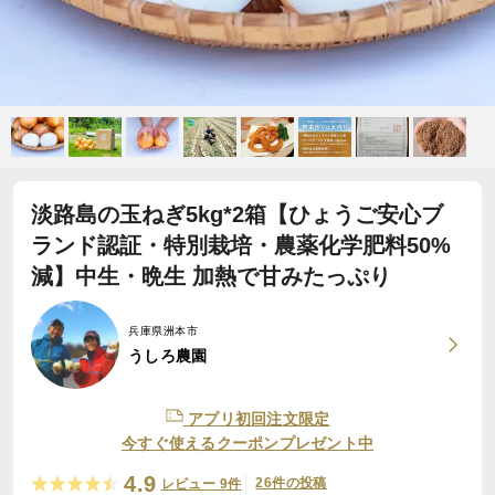
淡路島の玉ねぎ5kg*2箱【ひょうご安心ブ
ランド認証・特別栽培・農薬化学肥料50%
減】中生・晩生 加熱で甘みたっぷり
兵庫県洲本市
うしろ農園
アプリ初回注文限定
今すぐ使えるクーポンプレゼント中
4.9
26件の投稿
レビュー 9件