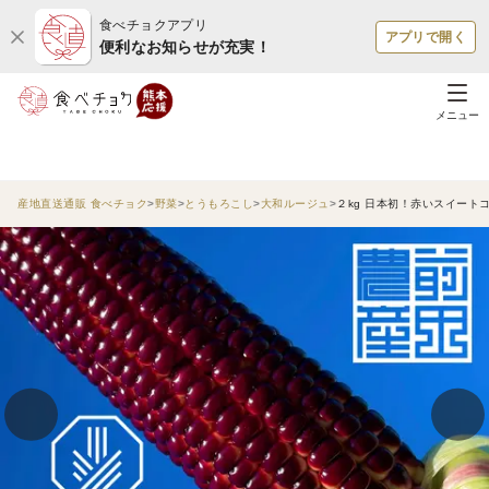
食べチョクアプリ
アプリで開く
便利なお知らせが充実！
メニュー
産地直送通販 食べチョク
野菜
とうもろこし
大和ルージュ
２kg 日本初！赤いスイート