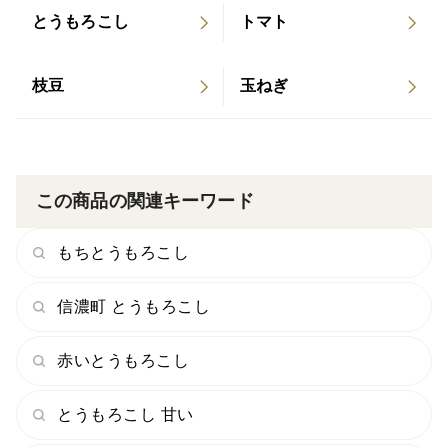
とうもろこし
トマト
収穫適期が短いスイートコーンは、生育状況により発送
日が目安より前後する場合がございます。一番甘く、美
味しくなった日を見極めて収穫、出荷いたしますのでお
枝豆
玉ねぎ
日にちの指定ができません。ご了承ください。
この商品の関連キーワード
もちとうもろこし
信濃町 とうもろこし
赤いとうもろこし
とうもろこし 甘い