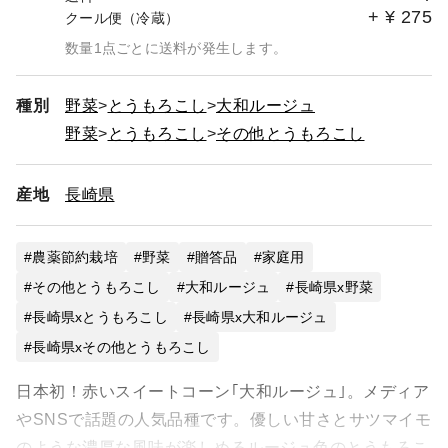
+
¥
275
クール便（冷蔵）
数量1点ごとに送料が発生します。
種別
野菜
とうもろこし
大和ルージュ
野菜
とうもろこし
その他とうもろこし
産地
長崎県
農薬節約栽培
野菜
贈答品
家庭用
その他とうもろこし
大和ルージュ
長崎県x野菜
長崎県xとうもろこし
長崎県x大和ルージュ
長崎県xその他とうもろこし
日本初！赤いスイートコーン｢大和ルージュ｣。メディア
やSNSで話題の人気品種です。優しい甘さとサツマイモ
のような濃厚な風味が楽しめるルージュ色のとうもろこ