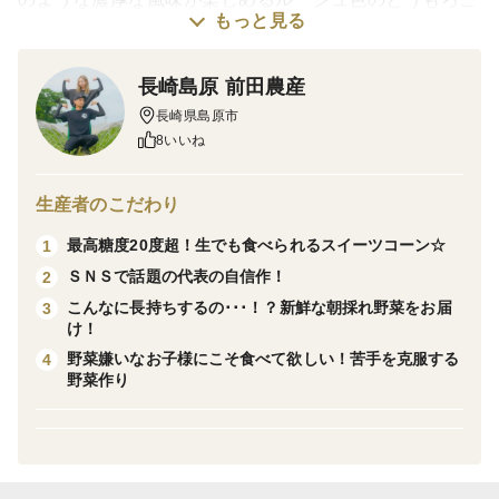
もっと見る
しです。
長崎島原 前田農産
【予約販売・数量限定】
長崎県島原市
美しいルージュ色が特徴の｢日本初の赤いスイートコー
8いいね
ン｣
イエロー品種の糖度に対し、こちらは糖度はやや低くな
生産者のこだわり
りますが
最高糖度20度超！生でも食べられるスイーツコーン☆
1
サツマイモのように優しい甘さとトウモロコシの風味と
ＳＮＳで話題の代表の自信作！
2
旨みが魅力です。
こんなに長持ちするの･･･！？新鮮な朝採れ野菜をお届
3
まるで宝石のように輝く赤い果実の『大和ルージュ』を
け！
お楽しみください。
野菜嫌いなお子様にこそ食べて欲しい！苦手を克服する
4
野菜作り
※ご確認ください※予約商品です
・6月中旬の発送予定
・数cmの先端不稔(先端まで実が詰まっていないもの)も
入る場合がございます。