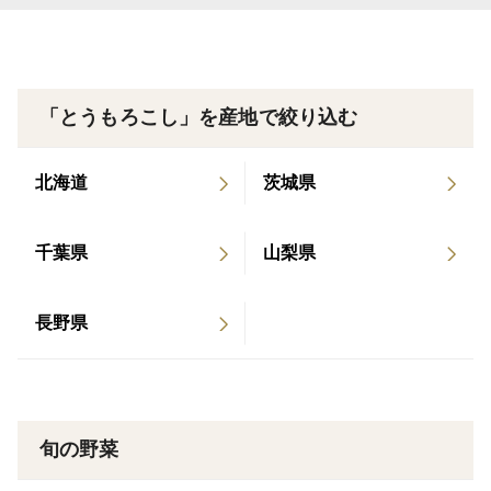
・稀に、黄とのバイカラー・黄色のコーンが入る場合が
ございます。
・大和ルージュの赤の成分アントシアニンは、水溶性で
「とうもろこし」を産地で絞り込む
水に溶ける性質を持っています。茹でると赤色や成分が
溶け出してしまうので、茹でずにレンジや蒸して調理す
北海道
茨城県
るのがオススメです。
大和ルージュを使ったオススメレシピはこちら↓↓
千葉県
山梨県
https://cookpad.com/recipe/list/40537267
長野県
〇商品について
・大小混4～5本程度
・箱重量含む1.8kg～2.0kg
旬の野菜
☆スイートコーンは鮮度落ちが早い為、到着後は適切な
保存をお願いいたします。