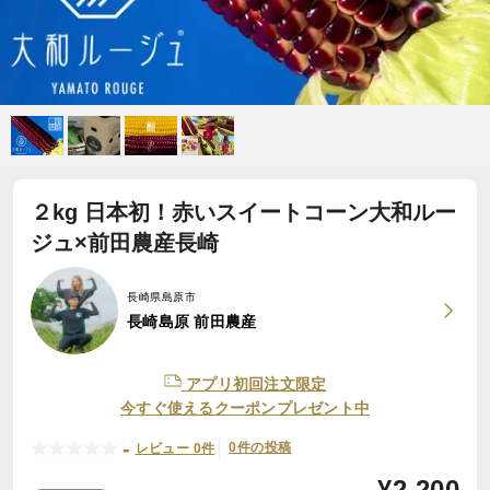
２kg 日本初！赤いスイートコーン大和ルー
ジュ×前田農産長崎
長崎県島原市
長崎島原 前田農産
アプリ初回注文限定
今すぐ使えるクーポンプレゼント中
-
0件の投稿
レビュー 0件
¥
2,200