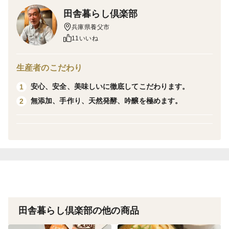
田舎暮らし倶楽部
兵庫県養父市
11いいね
味
生産者のこだわり
一年熟成した味噌を更にもう一年樽で熟成しました。み
安心、安全、美味しいに徹底してこだわります。
1
その旨味に、更に熟成を経た濃い旨味と少しの渋みが感
無添加、手作り、天然発酵、吟醸を極めます。
2
じられます。味噌汁の他に、つけ味噌や隠し味に使うと
お料理に奥深さかでます。
具沢山のみそ汁、ぶりや鮭、豚肉入のみそ汁や粕汁によ
く合います。そのまま使いもろきゅうにみも。
品種や製法の特徴
素材は地元に伝わる在来大豆「八鹿浅黄(ようかあさ
ぎ)」で収穫まで農薬や化学肥料を使わず自然の力で育
田舎暮らし倶楽部の他の商品
て、フワッとした甘みが特徴の青大豆です。麹は自家製