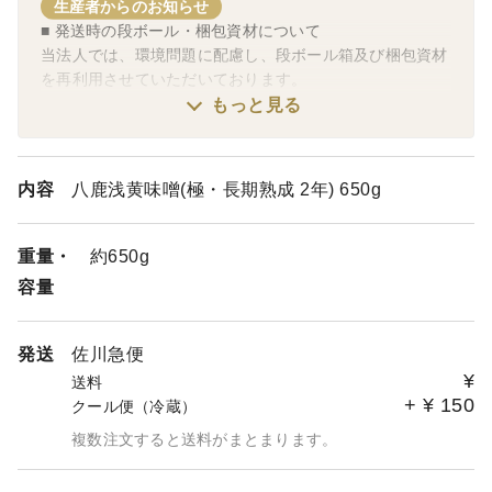
生産者からのお知らせ
■ 発送時の段ボール・梱包資材について
当法人では、環境問題に配慮し、段ボール箱及び梱包資材
を再利用させていただいております。
何卒ご理解を賜りますよう、お願い申し上げます。
もっと見る
■ 商品のおまとめに関して
商品の組み合わせや重量によって一つにまとめられない場
内容
八鹿浅黄味噌(極・長期熟成 2年) 650g
合がございます。
商品の種類により「冷蔵便」でのお届けが必要か否かで、
おまとめ出来ない場合が生じます。
重量・
約650g
当法人取り扱い商品では味噌に関して、5/1～10/10の期間
容量
は気温が上昇するため、冷蔵便でのお届けを設定させてい
ただいております。
この期間に味噌とその他の商品(きな粉・生豆)を同梱する
発送
佐川急便
ことはシステム上お受けすることができませんので、何卒
¥
送料
ご了承いただきますようお願い申し上げます。
+
¥
150
クール便（冷蔵）
複数注文すると送料がまとまります。