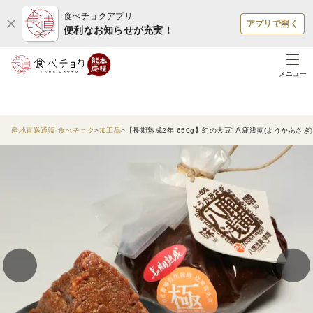
食べチョクアプリ
アプリで開く
便利なお知らせが充実！
メニュー
産地直送通販 食べチョク
加工品
【長期熟成2年-650g】幻の大豆"八鹿浅黄(ようかあさ