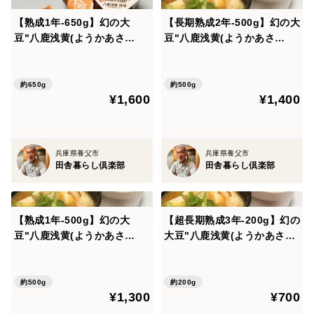
で丁寧につくっています。塩は赤穂の塩「天塩」。
【熟成1年-650g】幻の大
【長期熟成2年-500g】幻の大
仕込んだみそはコウジ菌などの微生物により発酵しま
豆"八鹿浅黄(ようかあさ
豆"八鹿浅黄(ようかあさ
す。その後、発酵でできた成分が時間の経過とともに化
ぎ)"を100%使用したプレミ
ぎ)"を100%使用したプレミ
学反応を起こして熟成が進みます。
アム無添加味噌-地場品種大豆
アム無添加味噌 -地場品種大
の豊潤な味と香りを感じられ
豆の豊潤な味と香りを感じら
約650g
約500g
¥1,600
¥1,400
ます。
れます。
産地の特徴
栽培地 八鹿町高柳エリア 九鹿エリア 養父町堀畑エ
リア。どんどん増えつつある耕作放棄地にストップをか
兵庫県養父市
兵庫県養父市
け、中山間地域の消滅をなんとしても食い止めたいと考
田舎暮らし倶楽部
田舎暮らし倶楽部
えています。
【熟成1年-500g】幻の大
【超長期熟成3年-200g】幻の
豆"八鹿浅黄(ようかあさ
大豆"八鹿浅黄(ようかあさ
ぎ)"を100%使用したプレミ
ぎ)"を100%使用したプレミ
アム無添加味噌- 地場品種大
アム無添加味噌 -地場品種大
豆の豊潤な味と香りを感じら
豆の豊潤な味と香りを感じら
約500g
約200g
¥1,300
¥700
れます。
れます。