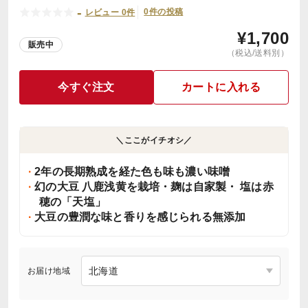
-
0件の投稿
レビュー 0件
¥
1,700
販売中
（税込/送料別）
今すぐ注文
カートに入れる
＼ここがイチオシ／
2年の長期熟成を経た色も味も濃い味噌
幻の大豆 八鹿浅黄を栽培・麹は自家製・ 塩は赤
穂の「天塩」
大豆の豊潤な味と香りを感じられる無添加
お届け地域