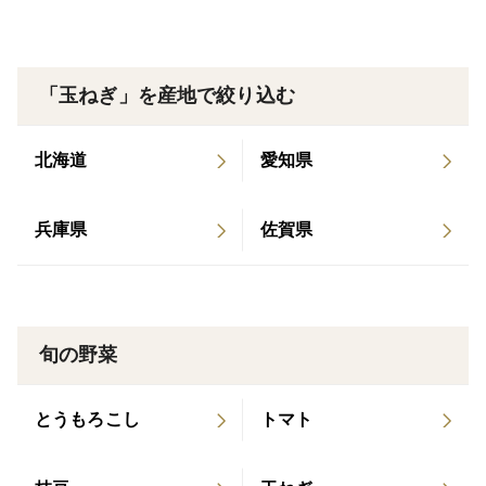
テレビ東京「昼めし旅」にて新玉ねぎ紹介 2023年1
1月：農業経済新聞に掲載 2023年4月：京阪神エル
マガジン「リシェ別冊」にて農園紹介 2023年1月：
「玉ねぎ」を産地で絞り込む
東京新聞に掲載 2022年10月：ユニクロのカタログ
に農園掲載 2022年5月：食料・農業・農村白書に掲
北海道
愛知県
載 2022年4月：ユニクロにてユニフォーム導入事例
に掲載 2022年3月：テレビ朝日「林修の今でしょ！
講座」にて出演 2021年12月：テレビ東京「昼めし
兵庫県
佐賀県
旅」にて出演 2021年11月：YouTube「日本の愛を
世界へ届ける」愛フェスにて出演 2021年7月：MB
S 『TOKIOテラス』にて農園紹介 2021年4月：MB
Sの新番組『４チャンＴＶ』にて新玉ねぎ紹介
旬の野菜
とうもろこし
トマト