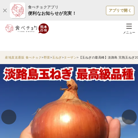
食べチョクアプリ
アプリで開く
便利なお知らせが充実！
メニュー
産地直送通販 食べチョク
野菜
玉ねぎ
ターザン
【玉ねぎの最高峰】淡路島 完熟玉ねぎ20k