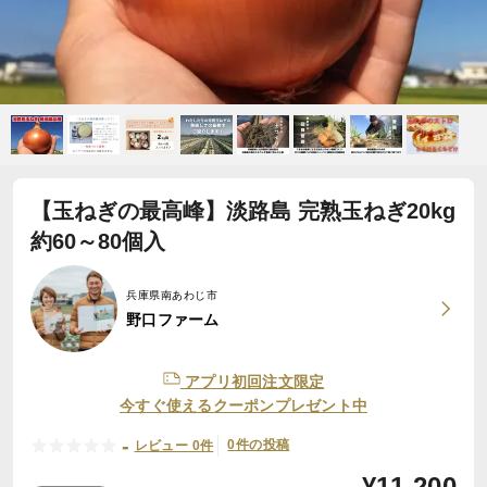
【玉ねぎの最高峰】淡路島 完熟玉ねぎ20kg
約60～80個入
兵庫県南あわじ市
野口ファーム
アプリ初回注文限定
今すぐ使えるクーポンプレゼント中
-
0件の投稿
レビュー 0件
¥
11,200