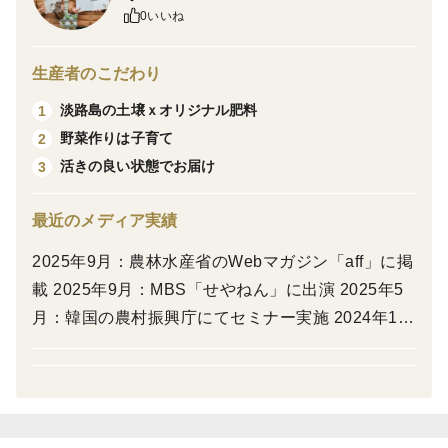
スーパーの玉ねぎでは到底味わえない甘味＆うま味。
0いいね
火を入れるとあふれ出す、味わいを是非...♪
生産者のこだわり
―――――販売実績―――――
淡路島の土壌ｘオリジナル肥料
1
ミシュラン系列店舗、イタリアン料理、ダイニングバー
野菜作りは子育て
2
などに納品させていただいてます。
活きの良い状態でお届け
3
また、毎年1,000世帯以上のご家庭に出荷しています。
最近のメディア実績
―――――商品内容―――――
完熟玉ねぎ 20kg箱 約60～80個入っています。
2025年9月：農林水産省のWebマガジン「aff」に掲
スーパーの玉ねぎよりも日持ちが良いため、多くのご家
載 2025年9月：MBS「せやねん」に出演 2025年5
庭で長くご愛顧いただいています。
月：韓国の農村振興庁にてセミナー実施 2024年10
特徴：加熱すると甘みが増して美味しい玉ねぎです。
月：テレビ東京「昼めし旅」に出演 2024年10月：J
A「経営実務９月号」に掲載 2024年10月：ユニク
ロのカタログに農園掲載 2024年5月：日本農業新聞
に掲載 2024年3月：神戸新聞に掲載 2023年12月：