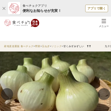
食べチョクアプリ
アプリで開く
便利なお知らせが充実！
メニュー
産地直送通販 食べチョク
野菜
玉ねぎ
ソニック
甘くみずみずしい ❣❣ 九十九里産 