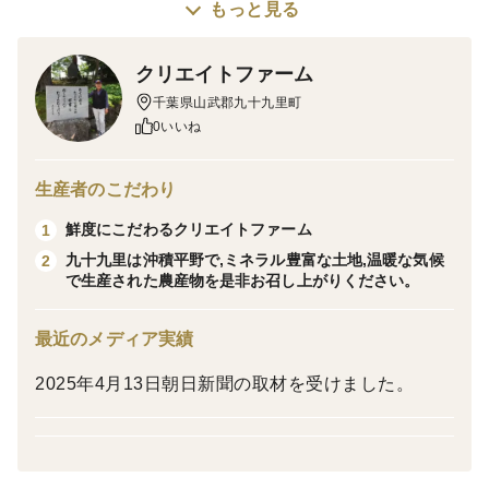
栽培・生産のこだわりは強い苗作りにこだわり鶏糞、魚
もっと見る
粉、牛糞等を使い化学肥料、農薬等を極力減らしてま
す。
クリエイトファーム
千葉県山武郡九十九里町
産地の特徴は自然豊かな温暖でミネラル豊富な九十九里
0いいね
沖積平野です。
生産者のこだわり
鮮度にこだわるクリエイトファーム
1
九十九里は沖積平野で,ミネラル豊富な土地,温暖な気候
2
で生産された農産物を是非お召し上がりください。
最近のメディア実績
2025年4月13日朝日新聞の取材を受けました。