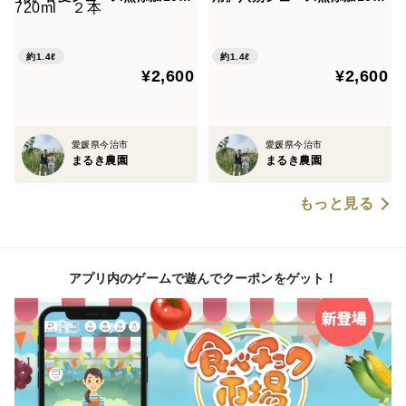
0％ストレート720ml ２本
0％ストレート２本入り
約1.4ℓ
約1.4ℓ
¥2,600
¥2,600
愛媛県今治市
愛媛県今治市
まるき農園
まるき農園
もっと見る
アプリ内のゲームで遊んでクーポンをゲット！