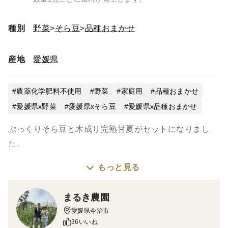
種別
野菜
そら豆
品種おまかせ
産地
愛媛県
農薬化学肥料不使用
野菜
家庭用
品種おまかせ
愛媛県x野菜
愛媛県xそら豆
愛媛県x品種おまかせ
ぷっくりそら豆と木成り完熟甘夏がセットになりまし
た。
もっと見る
そら豆
《味》今が旬のそら豆！ぷっくり新鮮！つるんとした食
まるき農園
感！雑味がなくそら豆本来の味をお楽しみいただけま
愛媛県今治市
す。そのままグリルやフライパンでさや付きのまま焼く
36いいね