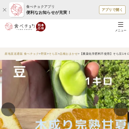
食べチョクアプリ
アプリで開く
便利なお知らせが充実！
メニュー
産地直送通販 食べチョク
野菜
そら豆
品種おまかせ
【農薬化学肥料不使用】そら豆1キ