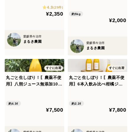
島＊よりお届け！
4.9
(29件)
¥2,350
約5kg
¥2,000
愛媛県今治市
まるき農園
愛媛県今治市
まるき農園
すぐに出荷
すぐに出荷
丸ごと生しぼり！〖農薬不使
丸ごと生しぼり！〖農薬不使
用〗八朔ジュース無添加10
用〗6本入飲み比べ柑橘ジュ
0％ストレート６本入り
ース🍊温州みかん/八朔/甘夏
各2本入り720ml無添加100％
《愛媛県大三島産》
約4.3ℓ
約2.2ℓ
¥7,500
¥7,800