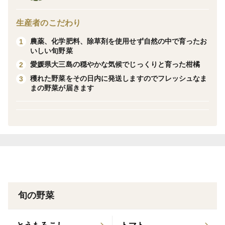
のがおすすめ！豆ごはんや添え物で彩りにもなります。
バーベキューなどにも大人気のそら豆です！
生産者のこだわり
農薬、化学肥料、除草剤を使用せず自然の中で育ったお
1
《栽培》農薬、化学肥料を使用しておらず約10年自家採
いしい旬野菜
取した種を譲り受け育てたそら豆です。
愛媛県大三島の穏やかな気候でじっくりと育った柑橘
2
穫れた野菜をその日内に発送しますのでフレッシュなま
3
《産地》愛媛県今治市大三島で栽培しており、一年を通
まの野菜が届きます
して温暖な気候で農業には最適な地域です。
甘夏
まるき農園の木成り完熟甘夏の美味しさ
なんといっても春まで収穫ぜずに冬を越し樹上でゆっく
りと完熟させた甘夏は酸が抜けて、味が濃く一番おいし
い時期で食べごろです。
穫れたてのはじけるフレッシュなつぶ感とジューシーさ
旬の野菜
が特徴の甘夏です。
まるき農園の甘夏は味の濃く酸味のバラスがいいので