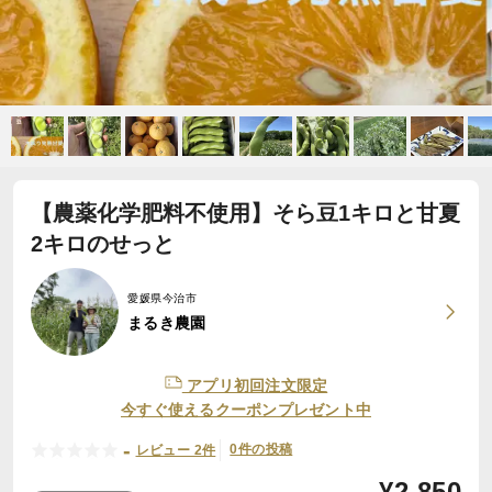
【農薬化学肥料不使用】そら豆1キロと甘夏
2キロのせっと
愛媛県今治市
まるき農園
アプリ初回注文限定
今すぐ使えるクーポンプレゼント中
-
0件の投稿
レビュー 2件
¥
2,850