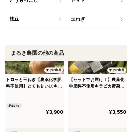
とうもろこし
トマト
さっぱり食べられます！
枝豆
玉ねぎ
柑橘栽培に適した愛媛大三島で育った甘夏
海に囲まれた大三島は柑橘栽培が盛んで温暖な気候で
育った甘夏です。
まるき農園の他の商品
農薬化学肥料不使用で皮まで使えます。
農薬や肥料を使用せず栽培しています。
剪定や摘果を行い一つの実に味の美味しさが行くように
すぐに出荷
すぐに出荷
しています。
トロッと玉ねぎ【農薬化学肥
【セットでお届け！】農薬化
草や木なとを細かく粉砕し良質な土づくりをしていま
料不使用】とても甘い10キロ
学肥料不使用キラピカ野菜B
30個前後
OX8品ぴゅあみかんジュース
す。
１本
約10kg
木成り完熟甘夏は皮まで使える
¥3,900
¥3,550
＊サラダに甘夏の実を切って添えるとアクセントになり