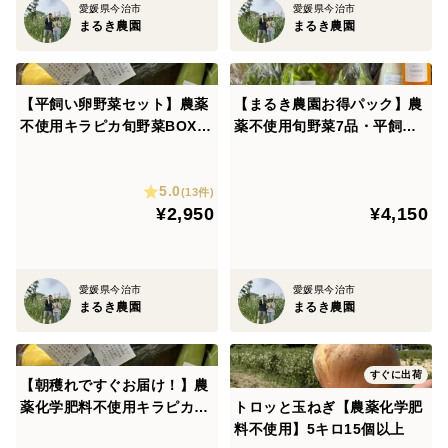
ます
愛媛県今治市
愛媛県今治市
まるき農園
まるき農園
＊マーマレードやピールなど皮をそのまま使えて甘夏で
しか味わえないものになります
＊ソース作りなどにも果汁を使用できます
【平飼い卵野菜セット】農薬
【まるき農園お得パック】農
不使用キラピカ旬野菜BOX
薬不使用旬野菜7品・平飼い
いろいろ使ってもらえるととてもうれしいです(*^^*)
７〜8品、平飼い卵セット・
卵10個・ぴゅあみかんジュー
朝穫れ農の島＊大三島＊より
ス
5.0
お届け！
(13件)
※サイズは混合になります。
¥2,950
¥4,150
※木成り期間が長く農薬など使用してないため傷があり
ますのでご了承ください。
愛媛県今治市
愛媛県今治市
まるき農園
まるき農園
すぐに出荷
【朝穫れですぐお届け！】農
薬化学肥料不使用キラピカ旬
トロッと玉ねぎ【農薬化学肥
野菜BOX7品品農の島＊大三
料不使用】5キロ15個以上