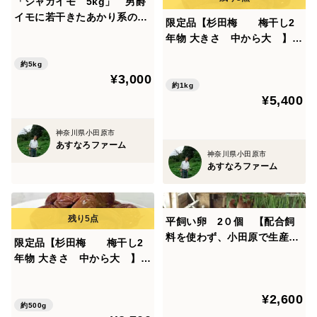
「ジャガイモ 5kg」 男爵
ください。
イモに若干きたあかり系のジ
限定品【杉田梅 梅干し2
ャガイモ混じる。 ２０年以
梅肉エキスを毎年何十年と作っている方が、梅肉エキス
年物 大きさ 中から大 】１
上の農薬を使わず有機栽培で
㎏ 塩分18％、塩のみ、他の
を作る最終段階で黒いとろみの出た粘液になった時の香
育てた、ミネラル分豊富なお
約5kg
成分は一切なし、【20年間以
りが違う、また味も違うといっています。
¥3,000
いしいジャガイモです。 販
上害虫駆除や除草のための薬
約1kg
売数量５０㌔
¥5,400
品を全く使わず、主に堆肥、
「発送時期」
灰、米ぬか、草木灰で栽培、
５月末ごろから発送できると期待はしていますが、６月
神奈川県小田原市
あすなろファーム
に入ってからが本格出荷の時期を迎えます。
神奈川県小田原市
あすなろファーム
「追熟」
梅干しをつくる目的で追熟させる際は、湿気を吸収する
平飼い卵 2０個 【配合飼
紙、布を下に敷き風通しの良いところ、扇風機を回しま
料を使わず、小田原で生産さ
限定品【杉田梅 梅干し2
んべんなく風が行き渡るよう心掛けてください。
れた米ぬかと玄米と相模湾で
年物 大きさ 中から大 】5
とれた魚のあら、北海道ホタ
1から３日追熟させ、よく梅を観察して塩漬けしてくだ
00ｇ 塩分18％、塩のみ、他
テ貝の粉末、農薬を使わず育
の成分は一切なし、【20年間
さい。
¥2,600
てた野菜等で育てた鶏から生
以上害虫駆除や除草のための
約500g
まれた卵】