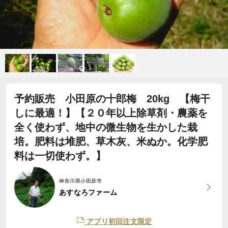
予約販売 小田原の十郎梅 20kg 【梅干
しに最適！】【２０年以上除草剤・農薬を
全く使わず、地中の微生物を生かした栽
培。肥料は堆肥、草木灰、米ぬか。化学肥
料は一切使わず。】
神奈川県小田原市
あすなろファーム
アプリ初回注文限定