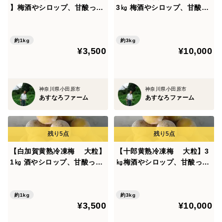
】梅酒やシロップ、甘酸っぱ
3㎏ 梅酒やシロップ、甘酸っ
微生物を自分の根に集めるため、分泌物の成分を調整す
い梅煮に！【20年間以上薬を
ぱい梅煮に！【20年間以上薬
るとのことです。驚かされる現象ですね。園内は、ミミ
全く使わず、主に堆肥、灰、
を全く使わず、主に堆肥、
ズ、カブトムシ、微生物が地中に多く住みついているた
米ぬか、草木灰で栽培、２度
灰、米ぬか、草木灰で栽培、
約1kg
約3kg
¥3,500
¥10,000
の洗浄済み、すぐ使えます】
２度の洗浄済み、すぐ使えま
め、イノシシの来訪が時々あり、地中を掘り起こしてい
す】写真よりやや小粒
ます。今年も数回後ずれ、８０キロのイノシシを罠で仕
留めました。
神奈川県小田原市
神奈川県小田原市
あすなろファーム
あすなろファーム
「梅の表面につく煤上の黒っぽい斑点」
農薬を全く使わない梅の宿命として、黒い斑点が付いた
ものがおおく入ります。（味には影響はありません）
【白加賀黄熟冷凍梅 大粒】
【十郎黄熟冷凍梅 大粒】3
1㎏ 酒やシロップ、甘酸っぱ
㎏梅酒やシロップ、甘酸っぱ
斑点等はカビに起因するものが多く、入梅前に出荷する
い梅煮に！【20年間以上薬を
い梅煮に！【20年間以上薬を
梅は、皮の表面は比較的きれいですが、黒っぽい斑点は
全く使わず、主に堆肥、灰、
全く使わず、主に堆肥、灰、
カビの増殖によるものなので、入梅に入り高温で湿度が
米ぬか、草木灰で栽培、２度
米ぬか、草木灰で栽培、２度
約1kg
約3kg
高いと広がる傾向にあります。ただし、その程度は年々
¥3,500
¥10,000
の洗浄済み、すぐ使えます】
の洗浄済み、すぐ使えます】
写真よりやや小粒
により違いが出ます。