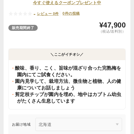
今すぐ使えるクーポンプレゼント中
-
0件の投稿
レビュー 0件
¥
47,900
販売期間終了
（税込/送料別）
＼ここがイチオシ／
酸味、香り、こく、旨味が混ざり合った完熟梅を
園内にてご試食ください。
園内見学して、栽培方法、微生物と植物、人の健
康についてお話しましょう
剪定枝チップが園内を埋め、地中はカブトム幼虫
がたくさん生息しています
お届け地域