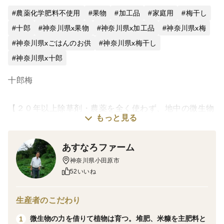
農薬化学肥料不使用
果物
加工品
家庭用
梅干し
十郎
神奈川県x果物
神奈川県x加工品
神奈川県x梅
神奈川県xごはんのお供
神奈川県x梅干し
神奈川県x十郎
十郎梅
【２０年以上除草剤・農薬を全く使わず、地中の微生物
もっと見る
を生かした栽培。肥料は堆肥、草木灰、米ぬか、化学肥
料は一切使わない愚直な農業を展開。】
あすなろファーム
神奈川県小田原市
「十郎梅の特徴」
52いいね
皮が比較的薄く果肉もあり多くの人に好まれています。
生産者のこだわり
梅干用として最適です。
微生物の力を借りて植物は育つ。堆肥、米糠を主肥料と
1