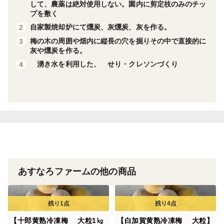
して、農薬は絶対使用しない。園内に剪定枝のみのチッ
＜栽培のこだわり＞
プを敷く
自家製焼却炉にて燻炭、灰燻炭、灰を作る。
2
あすなろファームでは、２０年以上農薬や化学肥料を一
梅の木の周囲や畑内に縦長の穴を掘りその中で直接的に
3
灰や燻炭を作る。
切使わず愚直に以下の農法にこだわって梅や作物を作っ
湧き水を利用した、 せり・クレソンづくり
4
ています。
肥料は、堆肥、米ぬか、牡蠣殻石灰を使い、時には、ミ
ネラル分が豊富な海藻や鉄片も堆肥に入れています。
人も畑も一緒で、微生物の働きが木や野菜の健康と成長
に大きくかかわります。太陽からのエネルギーを葉で受
け光合成をして植物は酸素やブドウ糖を作ります。酸素
は大気中に、ブドウ糖の大部分は根っこから土に分泌物
として放出し微生物の餌とします。根の周りは微生物の
あすなろファームの他の商品
一大コロニーと化し微生物からの分泌物と地中のミネラ
ルを根から栄養として吸収し育ちます。それが旨味、甘
み、香り、こくに変化するのです。
作物は、微生物が出す分泌物の好みがあり、植物がその
【十郎黄熟冷凍梅 大粒1㎏
【白加賀黄熟冷凍梅 大粒】