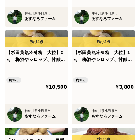
神奈川県小田原市
神奈川県小田原市
「農薬を使った梅と農薬・除草剤を使わない梅の特徴」
あすなろファーム
あすなろファーム
一般的に梅の消毒は、3から６回程度行っています。除
草剤をまく農家も多いと聞いています。私どもの農園
に、草刈りに来た若者いわく、昆虫がこんなにいる梅園
【杉田黄熟冷凍梅 大粒】3
【杉田黄熟冷凍梅 大粒】1
は珍しいと、草刈り機をかけた後を鳥が舞い降りてきて
㎏ 梅酒やシロップ、甘酸っ
㎏ 梅酒やシロップ、甘酸っ
ぱい梅煮に！【20年間以上薬
ぱい梅煮に！【20年間以上薬
昆虫をよく食べています。当たり前と思っていた光景が
を全く使わず、主に堆肥、
を全く使わず、主に堆肥、
そうでないところもあるようです。
灰、米ぬか、草木灰で栽培、
灰、米ぬか、草木灰で栽培、
約3kg
約1kg
消毒された梅は表面が比較的きれいです。薬剤の影響も
¥10,500
¥3,800
２度の洗浄済み、すぐ使えま
２度の洗浄済み、すぐ使えま
出荷時には消えるといわれています。
す】
す】
農薬を使わない梅は、黒い斑点は必ず出る。年によって
はひどい時と軽い時がある。味には関係しないので見た
神奈川県小田原市
神奈川県小田原市
あすなろファーム
あすなろファーム
目は承知ください。
きれいな梅を求めるのでしたら消毒を施したものを選択