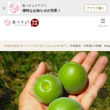
食べチョクアプリ
アプリで開く
便利なお知らせが充実！
メニュー
産地直送通販 食べチョク
加工品
ごはんのお供
梅干し
予約販売 小田原の十郎梅 20