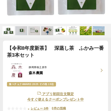
【令和8年度新茶】 深蒸し茶 ふかみ一番
茶3本セット
静岡県牧之原市
森木農園
食べチョクAWARD 2025 その他 15位
アプリ初回注文限定
今すぐ使えるクーポンプレゼント中
-
0件の投稿
レビュー 0件