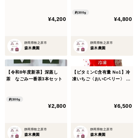
パックｘ4袋
約300g
¥4,200
¥4,800
静岡県牧之原市
静岡県牧之原市
森木農園
森木農園
【令和8年度新茶】深蒸し
【ビタミンC含有量 No1】冷
茶 なごみ一番茶3本セット
凍いちご〈おいCベリー〉 3
ｋｇ 使い切りやすい500ｇ
パックｘ6袋
約300g
¥2,800
¥6,500
静岡県牧之原市
静岡県牧之原市
森木農園
森木農園