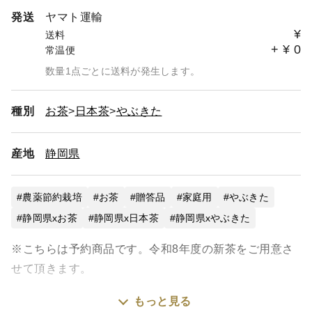
発送
ヤマト運輸
¥
送料
+
¥
0
常温便
数量1点ごとに送料が発生します。
種別
お茶
日本茶
やぶきた
産地
静岡県
農薬節約栽培
お茶
贈答品
家庭用
やぶきた
静岡県xお茶
静岡県x日本茶
静岡県xやぶきた
※こちらは予約商品です。令和8年度の新茶をご用意さ
せて頂きます。
もっと見る
■深蒸し茶