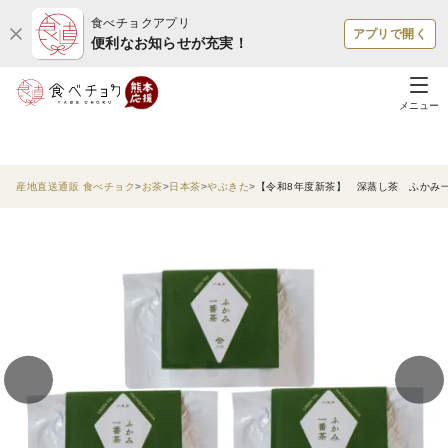
食べチョクアプリ
アプリで開く
便利なお知らせが充実！
メニュー
産地直送通販 食べチョク
お茶
日本茶
やぶきた
【令和8年度新茶】 深蒸し茶 ふかみ