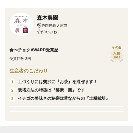
普通の煎茶よりも約2倍長い時間をかけて茶葉を蒸して
作ったお茶を「深蒸し茶」と呼びます。
森木農園
茶葉の中まで十分に蒸気熱が伝わるため、茶葉は細かく
静岡県牧之原市
なりますが、お茶の味や栄養分がより濃く出ます。
59いいね
青臭さや渋みがなく、茶葉が細かくなることで水に溶け
ない茶葉そのものの有効成分も摂取できます。
その他
食べチョクAWARD受賞歴
受賞回数 3回
■ふかみ（八十八夜）
生産者のこだわり
立春から数えて八十八夜目に摘み取られるお茶です。
昔から「八十八夜のお茶を飲むと病気をせず長生きをす
土づくりには贅沢に『お茶』を混ぜます！
1
る」と言われ愛されてきました。
栽培方法の特徴は『酵素・菌』です
2
当園のお茶は色が濃く、深い味わいを楽しんでいただけ
イチゴの美味さの秘密は昔ながらの『土耕栽培』
3
ます。
＜栽培のこだわり＞
■一番茶には農薬不使用