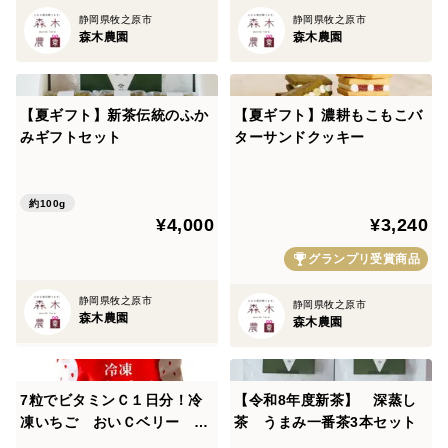
ツヤの良い茶葉に育ちます。
静岡県牧之原市
静岡県牧之原市
森木農園
森木農園
＜品種など＞
■やぶきた
【夏ギフト】新茶伝統のふか
【夏ギフト】濃耕もこもこバ
みギフトセット
ターサンドクッキー
約100g
¥4,000
¥3,240
グランプリ受賞商品
静岡県牧之原市
静岡県牧之原市
森木農園
森木農園
7粒でビタミンＣ１日分！冷
【令和8年度新茶】 深蒸し
凍いちご おいＣベリー ２
茶 うまみ一番茶3本セット
ｋｇ 使い切りやすい500g