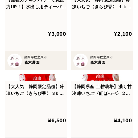
力UP！】水出し用ティーバッ
凍いちご〈きらぴ香〉 １ｋ
グ ３袋セット（15個入×3）
ｇ 使い切りやすい500gパ
■世界農業遺産『茶草場農法』
ックｘ2袋
この農法は昔からずーっと続いてきた農法で畑の周りに
生える雑草を刈り、畑に混ぜたり、敷いたりする農法で
¥3,000
¥2,100
す。
自然の有機肥料になったり、夏場の乾燥や冬場の冷気か
静岡県牧之原市
静岡県牧之原市
ら作物を守る効果があります。
森木農園
森木農園
また土がフカフカになる効果もあり、根が張りやすい土
づくりには欠かせない農法です。
自然に優しい＝人に優しい農法を心がけ、日々農作業に
【大人気 静岡限定品種】冷
【静岡県産 土耕栽培】濃く甘
励んでいます。
凍いちご〈きらぴ香〉 3ｋ
冷凍いちご〈紅ほっぺ〉２ｋ
ｇ 使い切りやすい500gパ
ｇ 使い切りやすい500gｘ4
ックｘ6袋
袋
＜産地の特徴＞
■日本の中でも茶所として有名な牧之原大地で育ててい
¥6,500
¥4,100
ます。
温暖な気候と、水捌けの良い大地で育つ茶葉は肉厚で、