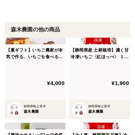
茶樹がまだ休眠中の冬や春の芽吹き前にかけますが、一
番茶の葉には農薬をかけません。
森木農園では、全てのお茶に一番茶のみを使用していま
森木農園の他の商品
すので、残留農薬検査でも農薬は検出されません。
■有機酵素・菌を散布し微生物の元気UP
【夏ギフト】いちご農家が本
【静岡県産 土耕栽培】濃く甘
気で作る、いちごを食べるた
冷凍いちご〈紅ほっぺ〉 １ｋ
みなさんもよく食べるヨーグルトや納豆から手作りの有
めの『ゴロゴロいちごのバス
ｇ 使い切りやすい500gｘ2
機酵素・菌を作り定期的に畑や作物に散布しています。
クチーズケーキ』
袋
この酵素や菌が栄養となり、微生物が元気になることで
土の中の有機物の分解を促進し畑の土が栄養満点になり
¥4,000
¥1,900
ます。
実際に見ていただくと、この有機酵素を与えた後の作物
静岡県牧之原市
静岡県牧之原市
は全体的に見違えるほどピンッと立ち上がります。
森木農園
森木農園
実際にこの有機酵素・菌を与えることで病気に強い木に
育ち、害虫への農薬散布などもかなりの量を減らすこと
ができます。
【最強カテキンパワーで免疫
【大人気 静岡限定品種】冷