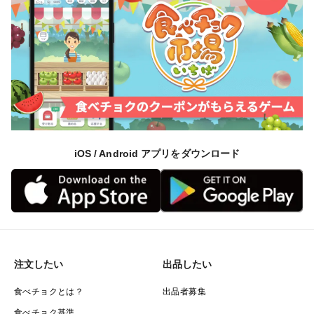
早めに召し上がるのをおすすめします。
保存する場合は、玉ねぎを袋に入れて冷蔵庫の野菜室で
保存してください。
※2 中早生・中生
玉ねぎは気温が高く湿度の高い場所を嫌います。
保存する場合は風通しが良く、直射日光の当たらない冷
暗所で段ボールや新聞紙に入れて保管してください。
iOS / Android アプリをダウンロード
路地作はマルチ作と比較し固めの傾向がありますが、日
持ちしやすい品種となります。
サラダ新玉ねぎ #金賞を目指し挑戦中 #淡路島産に多い品
種
注文したい
出品したい
食べチョクとは？
出品者募集
食べチョク基準