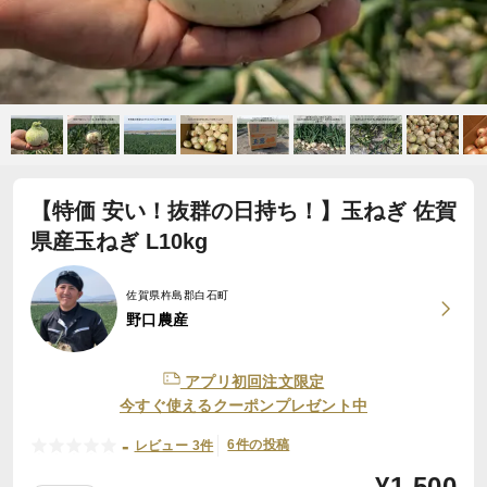
【特価 安い！抜群の日持ち！】玉ねぎ 佐賀
県産玉ねぎ L10kg
佐賀県杵島郡白石町
野口農産
アプリ初回注文限定
今すぐ使えるクーポンプレゼント中
-
6件の投稿
レビュー 3件
¥
1,500