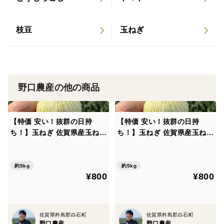
収穫時期…4月下旬〜5月
主な特徴...身が詰まっていてツヤがあり、高品質で安定
した甘み。
枝豆
玉ねぎ
おすすめ用途...生食、炒め物
〇レクスター(露地作) ※2
収穫時期…5月上旬
野口農産の他の商品
主な特徴...みずみずしさ持続しやすい品種。大量買いに
もおすすめ。
【特価 安い！抜群の日持
【特価 安い！抜群の日持
おすすめ用途... サラダ中心
ち！】玉ねぎ 佐賀県産玉ねぎ
ち！】玉ねぎ 佐賀県産玉ねぎ
L5kg
M5kg
〇七宝早生7号 ※2
約5kg
約5kg
収穫時期…5月中旬
¥800
¥800
主な特徴...白く柔らかジューシー、大玉傾向で甘み強く
辛み控えめ。
おすすめ用途...生食、ステーキ
佐賀県杵島郡白石町
佐賀県杵島郡白石町
野口農産
野口農産