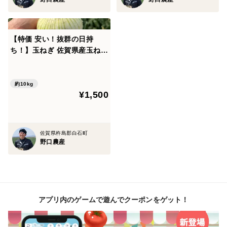
〇アドバンス ※2
収穫時期…5月中旬～下旬
【特価 安い！抜群の日持
主な特徴...実の詰まった人気のタマネギ。フレッシュで
ち！】玉ねぎ 佐賀県産玉ねぎ
生食もおいしい
M10kg
おすすめ用途...葉付きサラダ、グリル
約10kg
¥1,500
〇ターザン ※2
収穫時期…6月下旬～8月
主な特徴...加熱で甘み増す硬め食感、保存効く万能型。
佐賀県杵島郡白石町
生は辛め。
野口農産
おすすめ用途...カレー、煮込み、スープ
※注意・保存方法
アプリ内のゲームで遊んでクーポンをゲット！
※1 超極早生・極早生