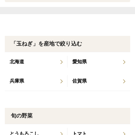
め。
おすすめ用途...生サラダ、オニオンスライス
〇貴錦 ※1
収穫時期…4月上旬〜4月下旬
主な特徴...柔らかくツヤがあり、甘さも際立つ。
「玉ねぎ」を産地で絞り込む
おすすめ用途..生食、サラダ、オニオンステーキ
北海道
愛知県
〇レクスター(マルチ作) ※2
収穫時期…4月中旬〜4月下旬
兵庫県
佐賀県
主な特徴...みずみずしく糖度高（10度前後）、辛味が少
なく飽きない美味しさ。生で食べると水分が多くジュー
シーです。
おすすめ用途...サラダ、オニオンスライス
旬の野菜
〇ボルト(マルチ作) ※2
とうもろこし
トマト