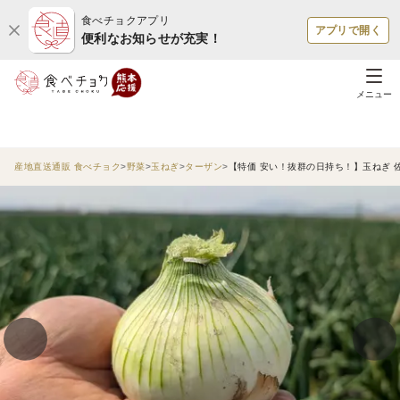
食べチョクアプリ
アプリで開く
便利なお知らせが充実！
メニュー
産地直送通販 食べチョク
野菜
玉ねぎ
ターザン
【特価 安い！抜群の日持ち！】玉ねぎ 佐