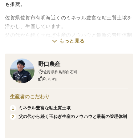
も推奨。
佐賀県佐賀市有明海近くのミネラル豊富な粘土質土壌を
活かし、生産しています。
父の代から続く玉ねぎ生産のノウハウと最新の管理体制
もっと見る
により、玉ねぎの品種ごとの特徴を活かした美味しさを
追求しています。
時期によって異なる玉ねぎの美味しさをぜひ体感してみ
野口農産
てください！
佐賀県杵島郡白石町
0いいね
主な生産品種
生産者のこだわり
〇浜笑 ※1
ミネラル豊富な粘土質土壌
1
収穫時期…3月下旬〜4月
父の代から続く玉ねぎ生産のノウハウと最新の管理体制
2
主な特徴...ジューシーで甘みが強く、繊維少なめで柔ら
か。辛味控えめ。鮮度が大事なので冷蔵貯蔵をおすす