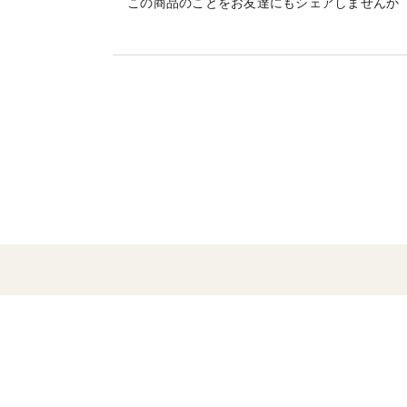
この商品のことをお友達にもシェアしませんか
今年は、ギフトで人気の化粧箱に限定タグ
意しました。
カーネーションとはひと味違う、“記憶に残
▼『ポモ・ロッサ』について
ポモ・ロッサは、埼玉県桶川市で生まれた
出荷時の糖度は9度以上、シーズン最高糖度
栄養素も優れています。
一般のフルーツトマトと比較して、抗酸化力は
株式会社メディカル成果物研究所 調べ
「産地直送でおいしいトマトを食べたい」
ギフトを贈りたい」という方に選ばれてい
・Xフォロワー数4万人！！✨
・ECサイト通算売上3000件突破！🎉
・上尾市観光協会推奨品