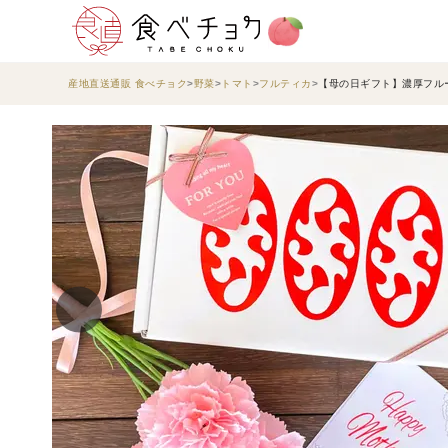
産地直送通販 食べチョク
野菜
トマト
フルティカ
【母の日ギフト】濃厚フル