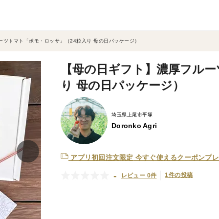
ーツトマト「ポモ・ロッサ」（24粒入り 母の日パッケージ）
【母の日ギフト】濃厚フルー
り 母の日パッケージ）
埼玉県上尾市平塚
Doronko Agri
アプリ初回注文限定
今すぐ使えるクーポンプレ
-
1件の投稿
レビュー 0件