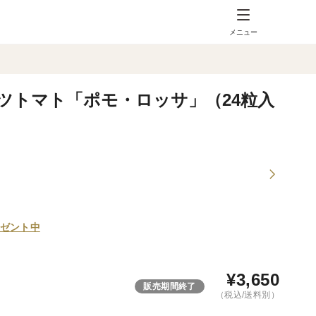
メニュー
ツトマト「ポモ・ロッサ」（24粒入
ゼント中
¥
3,650
販売期間終了
（税込/送料別）