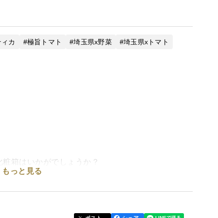
ティカ
極旨トマト
埼玉県x野菜
埼玉県xトマト
化粧箱はいかがでしょうか？
もっと見る
な甘みと旨みのバランスが魅力。スイーツとは違う“食
に喜ばれるギフトです。
添えてくれます！
ポスト
シェア