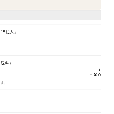
15粒入」
別送料）
¥
+
¥
0
ます。