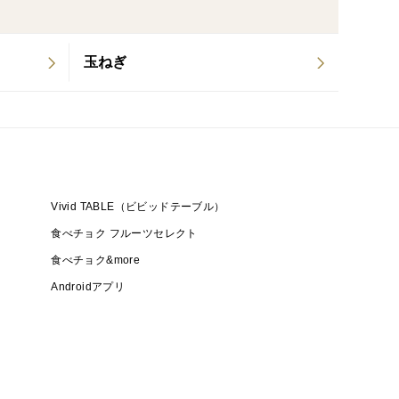
一個食べたい』と言ってもらえるようなトマトを生産
玉ねぎ
指定など）
めします。その日の収穫分で箱詰めできない場合は翌
てから翌日発送になることがあります。
Vivid TABLE（ビビッドテーブル）
ります。
食べチョク フルーツセレクト
食べチョク&more
Androidアプリ