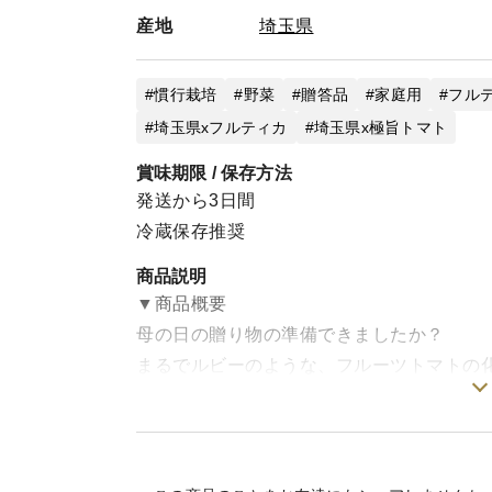
産地
埼玉県
慣行栽培
野菜
贈答品
家庭用
フル
埼玉県xフルティカ
埼玉県x極旨トマト
賞味期限 / 保存方法
発送から3日間
冷蔵保存推奨
商品説明
▼商品概要
母の日の贈り物の準備できましたか？
まるでルビーのような、フルーツトマトの
フルーツトマト『ポモ・ロッサ』は、濃厚
事としての満足感”があるため、幅広い年代
栄養価も高いトマトは、健康と食卓の彩を