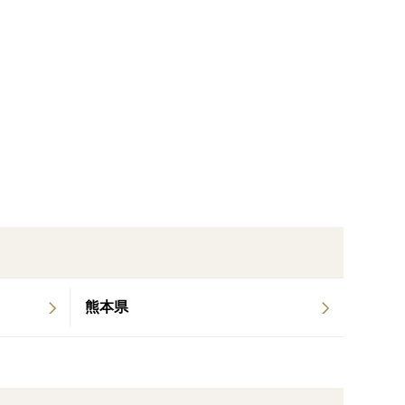
マトなら食べられる。」と評価して頂いております。
子供がこのトマトなら食べられると言います。
ください。
言葉にならないくらい僕が感動したのは『カプレー
熊本県
えて甘みを引き出しています。
、トマトが持つ本来の甘さと旨味を出すことを追求し