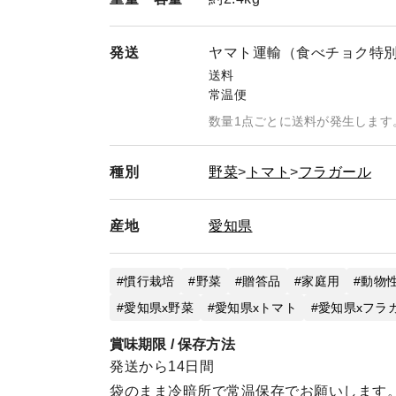
発送
ヤマト運輸（食べチョク特
送料
常温便
数量1点ごとに送料が発生します
種別
野菜
トマト
フラガール
産地
愛知県
慣行栽培
野菜
贈答品
家庭用
動物
愛知県x野菜
愛知県xトマト
愛知県xフラ
賞味期限 / 保存方法
発送から14日間
袋のまま冷暗所で常温保存でお願いします