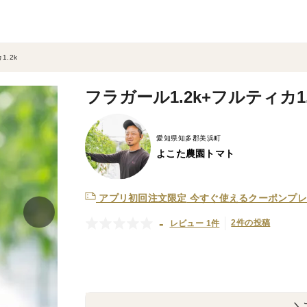
1.2k
フラガール1.2k+フルティカ1.
愛知県知多郡美浜町
よこた農園トマト
アプリ初回注文限定
今すぐ使えるクーポンプレ
-
2件の投稿
レビュー 1件
＼