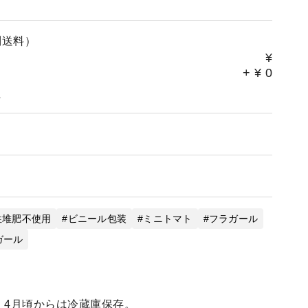
別送料）
¥
+
¥
0
。
性堆肥不使用
ビニール包装
ミニトマト
フラガール
ガール
。4月頃からは冷蔵庫保存。