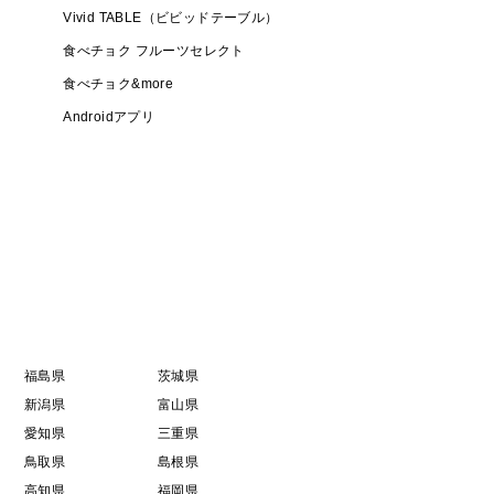
Vivid TABLE（ビビッドテーブル）
食べチョク フルーツセレクト
食べチョク&more
Androidアプリ
福島県
茨城県
新潟県
富山県
愛知県
三重県
鳥取県
島根県
高知県
福岡県