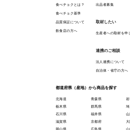
食べチョクとは？
出品者募集
食べチョク基準
取材したい
品質保証について
飲食店の方へ
生産者への取材を申
連携のご相談
法人連携について
自治体・省庁の方へ
都道府県（産地）から商品を探す
北海道
青森県
岩
栃木県
群馬県
埼
石川県
福井県
山
滋賀県
京都府
大
岡山県
広島県
山