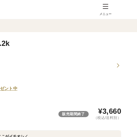
メニュー
2k
ゼント中
¥
3,660
販売期間終了
（税込/送料別）
ここがイチオシ／