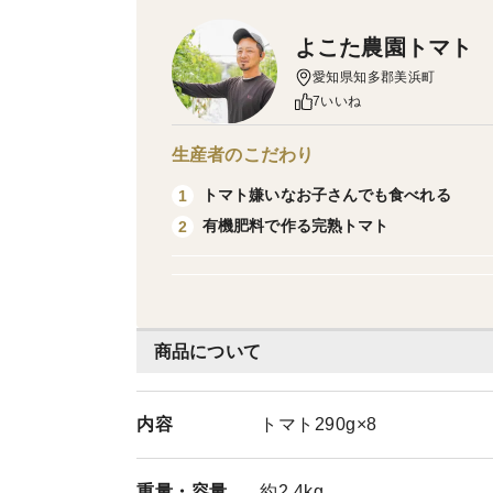
よこた農園トマト
愛知県知多郡美浜町
7いいね
生産者のこだわり
トマト嫌いなお子さんでも食べれる
1
有機肥料で作る完熟トマト
2
商品について
内容
トマト290g×8
重量・
容量
約2.4kg