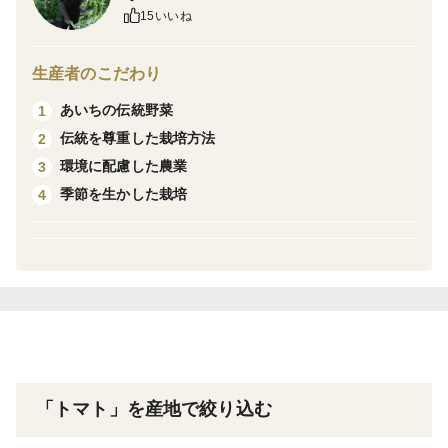
15いいね
特におすすめするのはトマト嫌いなお子様に！
「トマト嫌いだった子どもが、これならパクパク食べて
生産者のこだわり
います！」「このトマトしか食べれなくなりました！」
あいちの伝統野菜
1
と毎回うれしいお声をいただいております🥰
伝統を尊重した栽培方法
2
環境に配慮した農業
3
本当に果実のように甘く、まるでデザートのようなトマ
季節を生かした栽培
4
ト。自分へのご褒美に楽しむ方もたくさんいらっしゃい
ます。
品種は王様トマトの麗容です。
フルーツトマトなので玉は小さめです。
【新鮮さへのこだわり】
発送日は収穫日です。一番新鮮でおいしい状態のトマト
「トマト」を産地で絞り込む
をお送りします。トマトの様子を見ながら、平日の週２