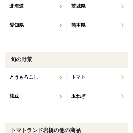
回収穫しております。
北海道
茨城県
【ギフトにもおすすめ！】
愛知県
熊本県
トマト好きな方にはもちろん、トマトが苦手な方にもぜ
ひ試していただきたい自信作です！決して安くはありま
せんが、それ以上の美味しさをお届けできると確信して
おります。大切な方への贈り物にもぴったりなトマトで
す。ぜひ一度ご賞味ください！
旬の野菜
とうもろこし
トマト
枝豆
玉ねぎ
トマトランド岩橋の他の商品