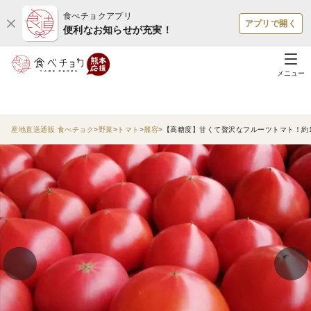
食べチョクアプリ
アプリで開く
便利なお知らせが充実！
メニュー
産地直送通販 食べチョク
野菜
トマト
麗容
【高糖度】甘くて贅沢なフルーツトマト！約