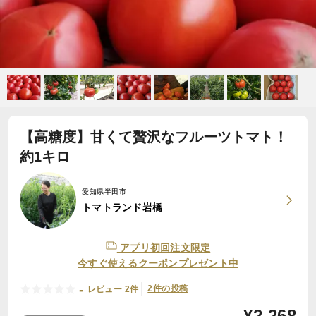
【高糖度】甘くて贅沢なフルーツトマト！
約1キロ
愛知県半田市
トマトランド岩橋
アプリ初回注文限定
今すぐ使えるクーポンプレゼント中
-
2件の投稿
レビュー 2件
¥
2,268