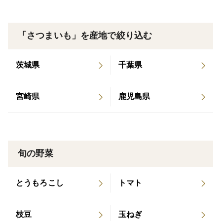
悪い」丸干しが入っております。
【こだわり】
「さつまいも」を産地で絞り込む
美味しいほしいもを食べて小さな「幸せ時間」を過ごし
て頂けるように原料となるサツマイモ（紅はるか）の栽
茨城県
千葉県
培からほしいも加工・販売までこだわりをもって一貫し
て行っています！
宮崎県
鹿児島県
丹精込めて栽培したさつまいもを糖化・熟成して加工し
たほしいもは濃厚で凝縮された甘みがあります！無添加
とは思えないその味。是非ご賞味ください！
旬の野菜
おに農園では心を込め丁寧に加工して、味が良いことは
とうもろこし
トマト
もちろんその「ビジュアルの美しさ」を出すことにも力
を注いでいます！
枝豆
玉ねぎ