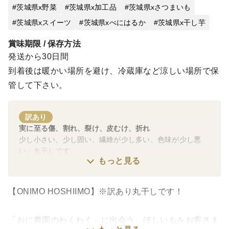
茨城県x野菜
茨城県x加工品
茨城県xさつまいも
茨城県xスイーツ
茨城県xべにはるか
茨城県x干し芋
賞味期限 / 保存方法
発送から30日間
到着後は暖かい場所を避け、冷蔵庫など涼しい場所で保
管して下さい。
訳あり
実に至る傷、割れ、裂け、皮むけ、折れ
少し小さい、少し固い、繊維が少し多い、色味が少し悪
い」丸干しです。
もっと見る
【ONIMO HOSHIIMO】※訳あり丸干しです！
「おに農園のわくわく」に出会う、ほしいもをお客さま