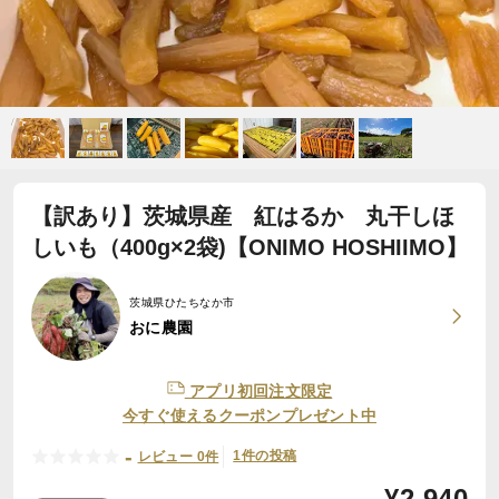
【訳あり】茨城県産 紅はるか 丸干しほ
しいも（400g×2袋)【ONIMO HOSHIIMO】
茨城県ひたちなか市
おに農園
アプリ初回注文限定
今すぐ使えるクーポンプレゼント中
-
1件の投稿
レビュー 0件
¥
2,940