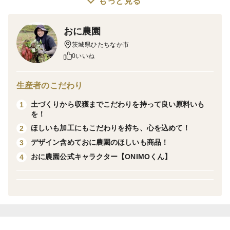
もっと見る
へお届けします。
おに農園
【訳アリ商品です！】
茨城県ひたちなか市
0いいね
丹精込めて丁寧にさつまいも栽培およびほしいも加工を
していても全てがA品となれる訳ではありません。
生産者のこだわり
おに農園ではほしいもに味だけではなく「ビジュアルの
土づくりから収獲までこだわりを持って良い原料いも
1
美しさ」を出すことにも注力しております！
を！
ほしいも加工にもこだわりを持ち、心を込めて！
2
そのため、どうしてもA品としてはお出しできない訳ア
デザイン含めておに農園のほしいも商品！
3
リほしいもができてしまいます。
おに農園公式キャラクター【ONIMOくん】
4
しかし、そんな訳アリほしいも達だって美味しいんです
♪
【商品内容】
「少し小さい、少し固い、繊維が少し多い、色味が少し