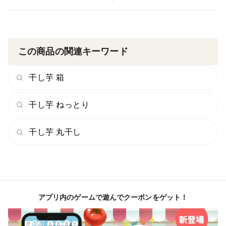
当園オリジナルキャラクター「ONIMOくん」のデザイ
ンをのせてお届けします！
パッケージやステッカー。デザイン含めてお楽しみいた
だければ幸いです♪
この商品の関連キーワード
※ステッカーは全9種からランダムで2枚お付けします！
干し芋 箱
【保存方法】
干し芋 ねっとり
・最後までおいしくお召し上がり頂くために「冷蔵庫」
干し芋 丸干し
での保存をおすすめしております。
・一度に食べきれない場合は小分けに冷凍して頂くと長
期保存が可能です。
（冷蔵：3か月ほど 冷凍：6か月ほど）
・品質維持・カビ発生防止のため、暖かい場所での保管
アプリ内のゲームで遊んでクーポンをゲット！
は避けてください。