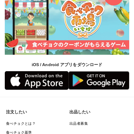
【品質特性】
・ほしいもの表面に白い粉が出る場合がありますが、お
いもの糖分が結晶化したものです。品質には問題はござ
いせん。
・できる限り取り除いておりますが、稀においもの皮や
ひげ根により黒い部分がみられることがありますが、品
質には問題はございせん。
そのままお召し上がり頂けます。
iOS / Android アプリをダウンロード
注文したい
出品したい
食べチョクとは？
出品者募集
食べチョク基準