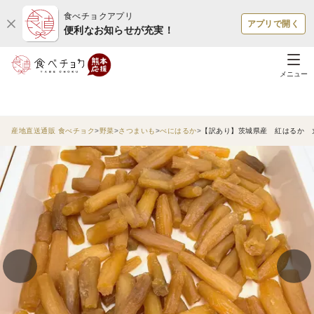
食べチョクアプリ
アプリで開く
便利なお知らせが充実！
メニュー
産地直送通販 食べチョク
野菜
さつまいも
べにはるか
【訳あり】茨城県産 紅はるか 丸干し