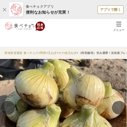
食べチョクアプリ
アプリで開く
便利なお知らせが充実！
メニュー
産地直送通販 食べチョク
野菜
玉ねぎ
その他玉ねぎ
（特別栽培）甘み濃厚！浜松産フレ