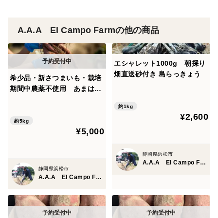
A.A.A El Campo Farmの他の商品
エシャレット1000g 朝採り
畑直送砂付き 島らっきょう
希少品・新さつまいも・栽培
期間中農薬不使用 あまはづ
き5kg ２L３L
約1kg
¥2,600
約5kg
¥5,000
静岡県浜松市
A.A.A El Campo Farm
静岡県浜松市
A.A.A El Campo Farm