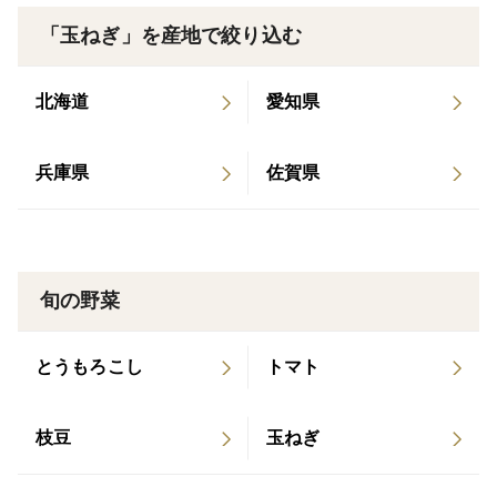
さい。
「玉ねぎ」を産地で絞り込む
・サイズは無選別のため、大きさにばらつきがありま
す。
北海道
愛知県
・新玉ねぎの特性上、切り口や根元から芽（目）が伸び
てくる場合がありますが、品質には問題ありません。
兵庫県
佐賀県
・到着後はできるだけ早めに、風通しの良い冷暗所また
は冷蔵庫の野菜室で保存してください。
旬の野菜
とうもろこし
トマト
枝豆
玉ねぎ