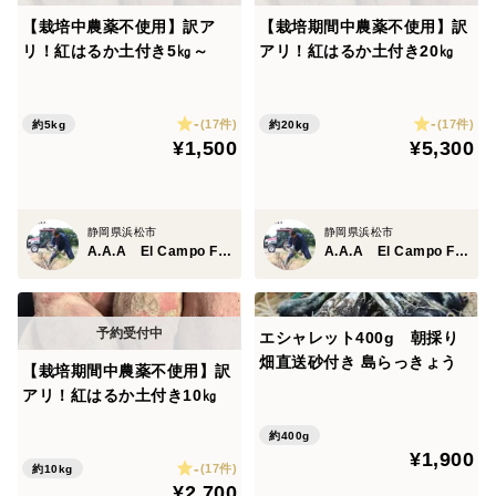
【栽培中農薬不使用】訳ア
【栽培期間中農薬不使用】訳
リ！紅はるか土付き5㎏～
アリ！紅はるか土付き20㎏
-
-
(17件)
(17件)
約5kg
約20kg
¥1,500
¥5,300
静岡県浜松市
静岡県浜松市
A.A.A El Campo Farm
A.A.A El Campo Farm
エシャレット400g 朝採り
畑直送砂付き 島らっきょう
【栽培期間中農薬不使用】訳
アリ！紅はるか土付き10㎏
約400g
¥1,900
-
(17件)
約10kg
¥2,700