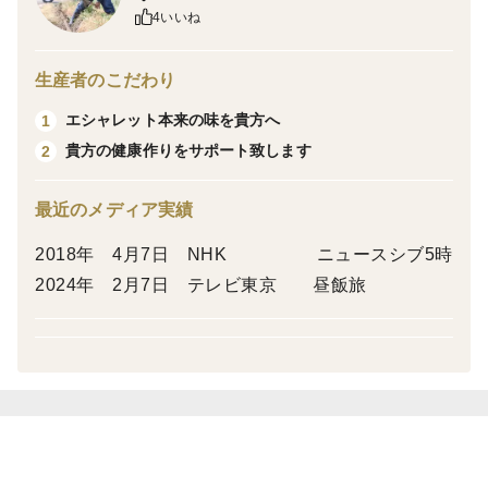
✔ 辛みが少なく甘みたっぷり
4いいね
✔ 生でも食べやすい
生産者のこだわり
水分をたっぷり含んでいるため、
エシャレット本来の味を貴方へ
1
スライスするとシャキッと、加熱するとトロッとした食
貴方の健康作りをサポート致します
2
感に。
シンプルにオニオンスライスや丸ごとスープがおすすめ
最近のメディア実績
です。
2018年 4月7日 NHK ニュースシブ5時
本商品は「特別栽培」に該当する玉ねぎです。
2024年 2月7日 テレビ東京 昼飯旅
栽培期間中の農薬および化学肥料の使用量は、地域の慣
行栽培基準の50％以下に抑え、
肥料には有機肥料を中心に使用して育てています。
環境への負荷を減らしながら、玉ねぎ本来の甘みとみず
みずしさを大切にしました。
特別栽培ならではの、やさしい味わいをぜひお試しくだ