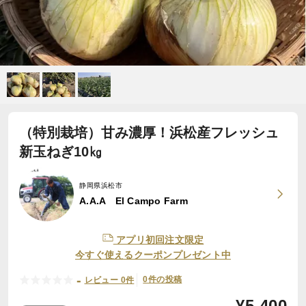
（特別栽培）甘み濃厚！浜松産フレッシュ
新玉ねぎ10㎏
静岡県浜松市
A.A.A El Campo Farm
アプリ初回注文限定
今すぐ使えるクーポンプレゼント中
-
0件の投稿
レビュー 0件
¥
5,400