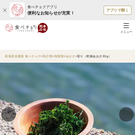
食べチョクアプリ
アプリで開く
便利なお知らせが充実！
メニュー
産地直送通販 食べチョク
魚介類
海藻類
あおさ
彩り（乾燥あおさ30g）