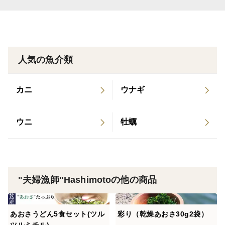
人気の魚介類
カニ
ウナギ
ウニ
牡蠣
"夫婦漁師"Hashimotoの他の商品
あおさうどん5食セット(ツル
彩り（乾燥あおさ30g2袋）