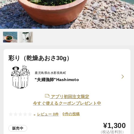
彩り（乾燥あおさ30g）
鹿児島県出水郡長島町
"夫婦漁師"Hashimoto
アプリ初回注文限定
今すぐ使えるクーポンプレゼント中
-
0件の投稿
レビュー 0件
¥
1,300
販売中
（税込/送料別）