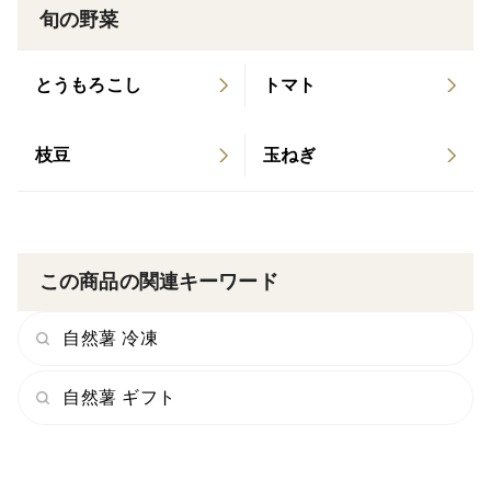
べて手作業で行い、クラフト料理を仕込むようにひとつ
旬の野菜
ひとつ時間をかけています。
その分、天然ものに負けない強い粘りと、ふわっと広が
とうもろこし
トマト
る香り、深い味わいが生まれます。
収穫の時は地面を１ｍ以上も掘りすすめてようやく姿を
枝豆
玉ねぎ
現すほど。大地の恵みをしっかり感じながら掘り出した
自然薯は、風味も食感も抜群です。
産地の特徴
愛知県豊田市・小原地区は、四季の表情がくっきり感じ
この商品の関連キーワード
られる里山のまち。昼夜の寒暖差が大きく、きれいな水
と豊かな土壌に恵まれた、まさに自然薯にぴったりの環
自然薯 冷凍
境です。
自然薯 ギフト
秋には淡いピンクの四季桜と深い赤の紅葉が同時に楽し
める、ちょっと特別な景色も広がります。そんな自然の
豊かさに包まれた土地で自然薯がのびのびと育っていま