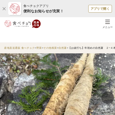
食べチョクアプリ
アプリで開く
便利なお知らせが充実！
メニュー
産地直送通販 食べチョク
野菜
その他根菜
自然薯
【お値打ち】年初めの自然薯 ２~４