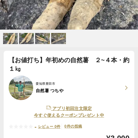
【お値打ち】年初めの自然薯 ２~４本・約
１㎏
愛知県豊田市
自然薯 つちや
アプリ初回注文限定
今すぐ使えるクーポンプレゼント中
-
0件の投稿
レビュー 0件