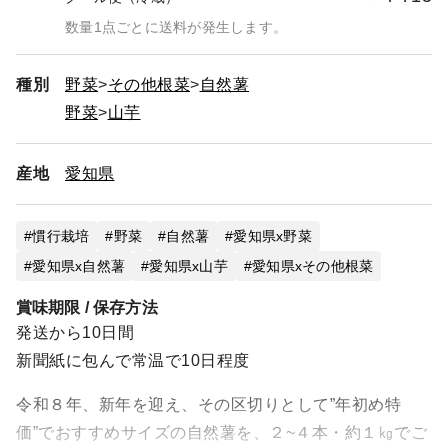
数量1点ごとに送料が発生します。
種別
野菜
その他根菜
自然薯
野菜
山芋
産地
愛知県
慣行栽培
野菜
自然薯
愛知県x野菜
愛知県x自然薯
愛知県x山芋
愛知県xその他根菜
賞味期限 / 保存方法
発送から10日間
新聞紙に包んで常温で10日程度
令和８年、新年を迎え、その区切りとして”年初め特
価”でおすすめサイズの自然薯を、２~４本・約１㎏でご