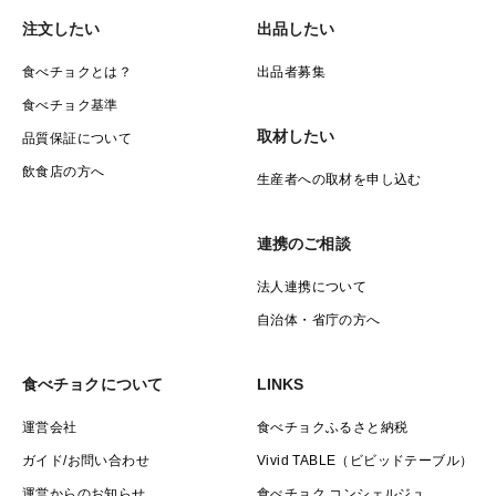
注文したい
出品したい
その他
・土の水分量の影響等で、表面に黒っぽい部分が出るこ
食べチョクとは？
出品者募集
とがありますが、中身は白くて品質に問題はありませ
食べチョク基準
ん。
取材したい
品質保証について
・生ものですので、なるべく早めにお召し上がりくださ
飲食店の方へ
生産者への取材を申し込む
い。
・gについては素人はかりです。
連携のご相談
法人連携について
自治体・省庁の方へ
食べチョクについて
LINKS
運営会社
食べチョクふるさと納税
ガイド/お問い合わせ
Vivid TABLE（ビビッドテーブル）
運営からのお知らせ
食べチョク コンシェルジュ