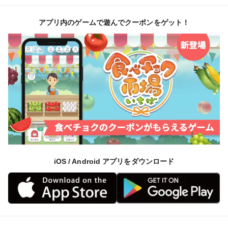
す。
アプリ内のゲームで遊んでクーポンをゲット！
品種の特徴
育てているのは、あいち生まれの自然薯「夢とろろ」。
従来種に比べて約1.6倍の強い粘りがあり、香りも味わ
いもしっかり濃いタイプです。
保存方法
・常温保存
新聞紙等に包んで、風通しがよく涼しいところで保存し
てください。
・冷凍保存
iOS / Android アプリをダウンロード
皮を剥ぎ、すりおろし、全体をかき混ぜる。保存袋に入
れなるべき薄く平くし、ファスナー付き保存袋のファス
ナーを閉め、平のまま冷凍庫に入れる。
〈ポイント〉空気を抜いて平らな状態で保存すると早く
解凍（自然解凍）できて便利です。