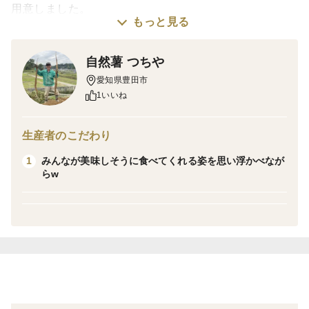
用意しました。
もっと見る
年初めの食卓に使いやすい自然薯です。
自然薯 つちや
※写真はイメージです。
愛知県豊田市
※自然薯は、形や太さには個体差があります。
1いいね
※本数（２~４本）は大きさにより前後する場合があり
ます。
生産者のこだわり
栽培へのこだわり
みんなが美味しそうに食べてくれる姿を思い浮かべなが
1
らw
自然薯が本来持つ力をしっかり引き出したくて、あえて
手間のかかる“自然式栽培”を続けています。
もともと山の中に自生する自然薯。その環境にできるだ
け近づけるため、畑には「山の土」を再現。パイプなど
の資材は使わず、土の中でじっくり育つスタイルです。
パイプ栽培特有の”平らな面”がなく自然な形に育つのも
特徴。水はけを良くする暗渠づくりから土づくりまです