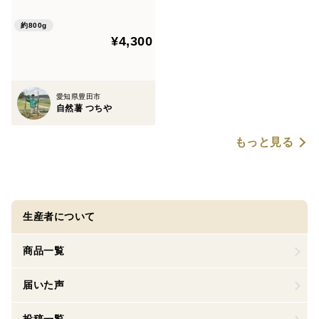
ｇ）☆発送予定12月初旬～12
月中旬
約800g
¥4,300
愛知県豊田市
自然薯 つちや
もっと見る
生産者について
商品一覧
届いた声