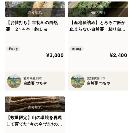
【お値打ち】年初めの自然
【産地箱詰め】とろろご飯が
薯 ２~４本・約１㎏
止まらない自然薯｜粘り自慢
のカット1kg（家庭用）
約1kg
約1kg
¥3,000
¥2,400
愛知県豊田市
愛知県豊田市
自然薯 つちや
自然薯 つちや
【数量限定】山の環境を再現
して育てた”今の今"だけの贅
沢！ 自然薯1本物（約800