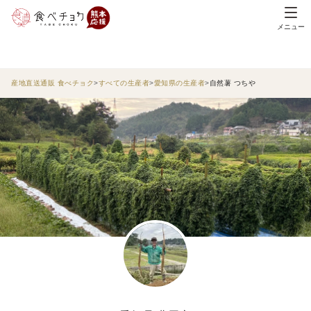
メニュー
産地直送通販 食べチョク
すべての生産者
愛知県の生産者
自然薯 つちや