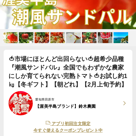
🍅市場にほとんど出回らない🍅超希少品種
『潮風サンドパル』全国でもわずかな農家
にしか育てられない完熟トマト🍅お試し約1
㎏【冬ギフト】【朝どれ】【2月上旬予約】
愛知県田原市
【渥美半島ブランド】鈴木農園
アプリ初回注文限定
今すぐ使えるクーポンプレゼント中