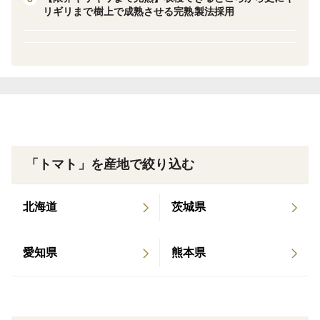
リギリまで樹上で成熟させる完熟製法採用
“切った瞬間に美しい”という新しい価値を追求して誕生
した特別な系譜であり、どこからカットしても輪郭が崩
れず、ゼリーがこぼれず、断面が宝石のように整いま
す。
果肉は気品をまとい、舌に乗せれば瑞々しさと濃密さが
同時に広がる。
「トマト」を産地で絞り込む
サラダは一瞬で主役になり、サンドイッチは“プロの一
北海道
茨城県
皿”のような仕上がりに。
料理が得意でなくても、ただスライスするだけで食卓が
愛知県
熊本県
見違える
それがサンドパルです。
この美しさと均整を保ちながら育てるには高度な管理が