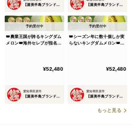
【渥美半島ブランド】鈴木農園
【渥美半島ブランド】鈴木農園
愛知県の渥美半島はの気候は黒潮の影響で年間を通じて
温暖な気候であり、日照時間・快晴日数は全国トップク
ラスを誇るほど農業に適した比類なき境地。
👑農業王国が誇るキングダム
👑シーズン年に数十個しか実
作物の糖度を大きく左右する太陽の恵みを最大限享受
メロン👑海外セレブが指名し
らないキングダムメロン👑海
てまで食べたいメロン王国が
外セレブが指名してまで食べ
し、ミネラルをふんだんに含んだ海からの潮風の恩恵を
誇る渥美半島ブランド最高級
たいメロン王国が誇る渥美半
受けた作物は素材本来の濃厚な味わいを誇り、一度食べ
最高峰🍈【贈答用】【お中元
島ブランド最高級最高峰【贈
たらもう戻れないやみつき必至の食を堪能できます。
¥52,480
¥52,480
ギフト】【2027年7月中旬予
答用・お中元ギフト】【2027
約】
年7月上旬予約】
🍅渥美半島ブランドのヒミツ②🍅～収穫できるところか
ら更にギリギリまで樹上で成熟させる完熟製法～
愛知県田原市
愛知県田原市
【渥美半島ブランド】鈴木農園
【渥美半島ブランド】鈴木農園
本来、作物には収穫"できる"タイミングで収穫するのが
もっと見る
一般的ですが、この渥美半島ブランドはそこから更にギ
リギリまで樹上で成熟させていく完熟製法を採用。