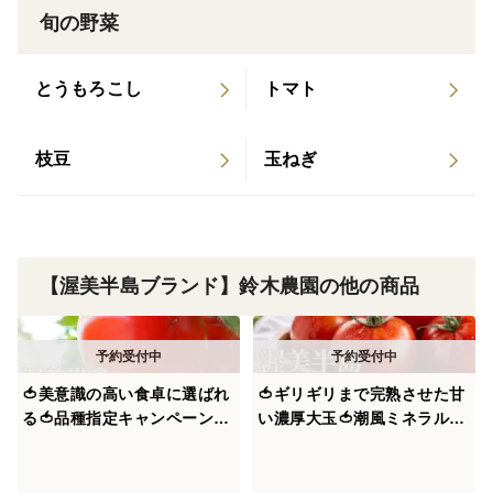
旬の野菜
必要で、全国でもこの品種を扱える農家はほんの一握
り。
とうもろこし
トマト
そのなかでもさらに、果肉の締まり・ゼリーの佇まい・
香り・赤の深みなど、厳しい選抜基準を満たした“わず
枝豆
玉ねぎ
か【選ばれし9％】”だけが「潮風サンドパル」を名乗る
ことを許されます。
なぜ“赤い宝石”と呼ばれるのか
【渥美半島ブランド】鈴木農園の他の商品
それは、サンドパルが「美味しさ」以上のものを届けて
くれるから。
朝のワンプレートがちょっとだけ誇らしくなる。
🍅美意識の高い食卓に選ばれ
🍅ギリギリまで完熟させた甘
る🍅品種指定キャンペーン
い濃厚大玉🍅潮風ミネラルト
『桃太郎はるか』🍅プロが認
マト100年の伝統が生んだ奇
家族や恋人から「いつもより綺麗だね」と言われる。
めた冬春の逸品🍅お試約1kg
跡の結晶『渥美半島ブラン
【ギフト・ご褒美に】【朝ど
ド』【朝どれ】【10月中旬予