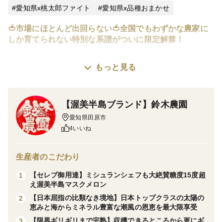
愛知県x桃太郎ファイト
愛知県x品種おまかせ
🍅市場にほとんど出回らない🍅全国でもわずかな農家に
しか育てられない特別な系譜がついに限定解禁！
※こちらはサンドパルの品種指定【2027年2月上旬】発
もっと見る
送の予約商品です。
【渥美半島ブランド】鈴木農園
現在、超希少品種トマトの『潮風サンドパル』が大人気
愛知県田原市
となっております。1年待ち2年待ちとなる前にご注文を
4いいね
される事をおススメします。上限に達し次第、予告なく
終了しますので予めご了承ください。
生産者のこだわり
【セレブ御用達】ミシュランシェフも大絶賛糖度15度超
1
知る人ぞ知る“幻の赤い宝石”。切った瞬間に美しさが宿
え渥美半島マスクメロン
るプレミアムトマト【潮風サンドパル】
【日本屈指の比類なき境地】日本トップクラスの太陽の
2
恵みと海からミネラル豊富な潮風の恩恵を最大限享受
サンドパルは、ただのトマトではありません。
【限界ギリギリまで完熟】収穫できるところから更にギ
3