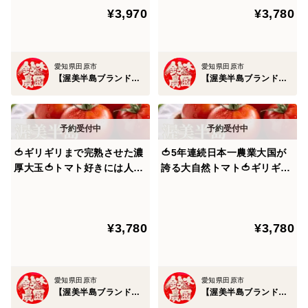
¥3,970
¥3,780
自分を丁寧に扱っているような気持ちになれる。
れ】【12月下旬予約】
約】
料理の腕より“食材の力”で、日常が贅沢に変わる。
愛知県田原市
愛知県田原市
【渥美半島ブランド】鈴木農園
【渥美半島ブランド】鈴木農園
さらにサンドパルは、生まれながらに“自ら実を結ぶ
力”を持つ希少な特性を備えています。
受粉に頼らずとも美しい果実へと育つこの特異な性質
🍅ギリギリまで完熟させた濃
🍅5年連続日本一農業大国が
厚大玉🍅トマト好きには人生
誇る大自然トマト🍅ギリギリ
が、どの断面も均整のとれた芸術的フォルムを生み出し
で一度は食べたい甘い朝どれ
まで完熟させた甘い朝どれ濃
ます。
潮風ミネラルトマト100年の
厚大玉の潮風ミネラルトマト
伝統が生んだ奇跡の結晶『渥
100年の伝統が生んだ奇跡の
美しさ、味わい、希少性。
¥3,780
¥3,780
美半島ブランド』【朝どれ】
結晶『渥美半島ブランド』
【10月下旬予約】
【朝どれ】【11月上旬発送】
そのすべてが揃ったときだけ現れる“幻の赤”。
愛知県田原市
愛知県田原市
手に入れられる機会は多くありません。
【渥美半島ブランド】鈴木農園
【渥美半島ブランド】鈴木農園