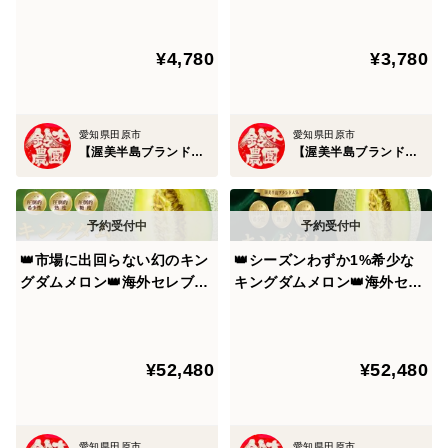
全国でもわずかな農家にしか
100年の伝統が生んだ奇跡の
トマト。
育てられない超希少完熟トマ
結晶『渥美半島ブランド』
¥4,780
¥3,780
ト🍅お試約1㎏【朝どれ】【3
【朝どれ】【11月中旬予約】
【高糖度を実現する太陽の恵み】×【ミネラル豊富な潮
月中旬予約】
風の恩恵】×【ギリギリまで熟す樹上完熟製法】
愛知県田原市
愛知県田原市
【渥美半島ブランド】鈴木農園
【渥美半島ブランド】鈴木農園
という農業に適した比類なき環境を誇る渥美半島で育ま
れたブランド作物は全国だけでなく、世界へと羽ばたい
ています。
👑市場に出回らない幻のキン
👑シーズンわずか1%希少な
では一体なぜここまで潮風ミネラルトマトは多くの人を
グダムメロン👑海外セレブが
キングダムメロン👑海外セレ
魅了し続けているのでしょうか？3つの秘密を公開しま
指名してまで食べたいメロン
ブが指名してまで食べたいメ
王国が誇る渥美半島ブランド
ロン王国が誇る渥美半島ブラ
す。
最高級最高峰【贈答用ギフ
ンド最高級最高峰【贈答用】
¥52,480
¥52,480
ト】【2027年7月中旬予約】
【お中元ギフト】【2027年7
🍅渥美半島ブランドのヒミツ①🍅～日本トップクラスの
月月上旬予約】
太陽の恵みと海からミネラル豊富な潮風の恩恵を最大限
享受～
愛知県田原市
愛知県田原市