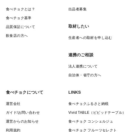
この三重奏が折り重なった渥美半島ブランドは国内に留
食べチョクとは？
出品者募集
まらず、世界中の富裕層が集まるシンガポールでも高く
食べチョク基準
評価されています。
取材したい
品質保証について
飲食店の方へ
生産者への取材を申し込む
事実、幾多の食を味わってきた審美眼誇る富裕層を満足
させ続けている食のエリートであるミシュランシェフが
連携のご相談
「そもそもの素材の良さが段違い。何も手を加える必要
法人連携について
がない」と虜になるくらいの評価をしてくれています。
自治体・省庁の方へ
ミシュランシェフの仕事がなくなるほど、素材が良すぎ
食べチョクについて
LINKS
る渥美半島ブランドは食のエリートさえもお手上げの美
運営会社
食べチョクふるさと納税
味しさを誇る事が証明されたのです。
ガイド/お問い合わせ
Vivid TABLE（ビビッドテーブル）
運営からのお知らせ
食べチョク コンシェルジュ
今では収穫時期を今か今かとセレブが待ちに待っている
利用規約
食べチョク フルーツセレクト