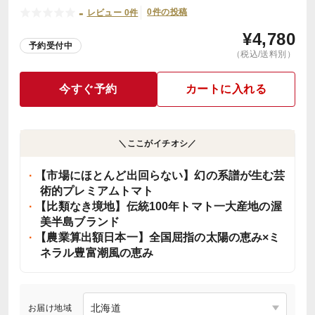
-
0件の投稿
レビュー 0件
¥
4,780
予約受付中
（税込/送料別）
今すぐ予約
カートに入れる
＼ここがイチオシ／
【市場にほとんど出回らない】幻の系譜が生む芸
術的プレミアムトマト
【比類なき境地】伝統100年トマト一大産地の渥
美半島ブランド
【農業算出額日本一】全国屈指の太陽の恵み×ミ
ネラル豊富潮風の恵み
お届け地域