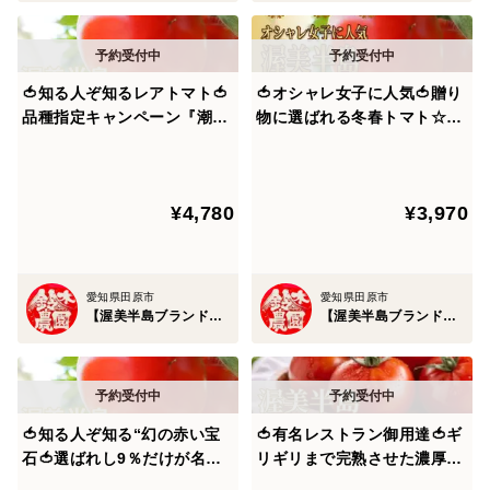
全国でも少数の農家しか育てられず、その中からさらに
【選ばれし9％】しか市場に出ないからです。
🍅知る人ぞ知るレアトマト🍅
🍅オシャレ女子に人気🍅贈り
特別な日にも、なんでもない日にも。
品種指定キャンペーン『潮風
物に選ばれる冬春トマト☆品
サンドパル』全国でもわずか
種指定キャンペーン『桃太郎
サンドパルがあるだけで、料理と気持ちがすっと上向
な農家にしか育てられない超
はるか』🍅プロが認めた冬春
く。
希少完熟トマト🍅お試約1㎏
の逸品🍅お試約1kg【ギフ
赤い宝石が、あなたの食卓に小さな奇跡を運びます。
¥4,780
¥3,970
【朝どれ】【冬ギフト】【2
ト・ご褒美に】【1月上旬予
月下旬予約】
約】
渥美半島は作物にとって最高の条件である温暖な気候に
加え、ミネラル豊富な潮風の恩恵を享受しており農業算
愛知県田原市
愛知県田原市
【渥美半島ブランド】鈴木農園
【渥美半島ブランド】鈴木農園
出額5年連続日本一を獲得した全国屈指の農業王国で
す。
事実、この日本有数の境地である渥美半島の大自然ブラ
🍅知る人ぞ知る“幻の赤い宝
🍅有名レストラン御用達🍅ギ
ンドトマトは渥美半島の潮風に乗った豊富なミネラルを
石🍅選ばれし9％だけが名乗
リギリまで完熟させた濃厚大
最大限享受した100年の伝統にふさわしい濃厚完熟大玉
れる称号『潮風サンドパル』
玉の甘い潮風ミネラルトマト