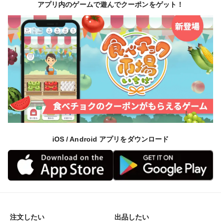
アプリ内のゲームで遊んでクーポンをゲット！
なので、渥美半島ブランドからみれば、一般市場に出回
る作物はまだまだ若い作物。
収穫タイミングが来ても、そこから更にもうひと押し、
ふた押し成熟させていくので、渥美半島ブランドが誇る
マスクメロンやサンドバルトマトは
ガツンと脳内までダイレクトに響く味わいを誇り、一度
食べたら忘れられない体験をもたらしてくれます。
iOS / Android アプリをダウンロード
🍅渥美半島ブランドのヒミツ③🍅～【海外セレブ御用
達】食のエリートミシュランシェフも絶賛した渥美半島
ブランド～
【高糖度を実現する太陽の恵み】×【ミネラル豊富な潮
風の恩恵】×【ギリギリまで熟す樹上完熟製法】
注文したい
出品したい