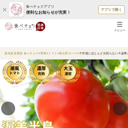
食べチョクアプリ
アプリで開く
便利なお知らせが充実！
メニュー
産地直送通販 食べチョク
野菜
トマト
桃太郎ヨーク
🍅市場にほとんど出回らない🍅超