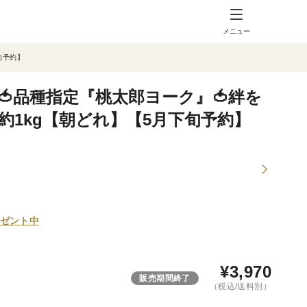
メニュー
旬予約】
🍅品種指定『桃太郎ヨーク』🍅絆を
約1kg【朝どれ】【5月下旬予約】
ゼント中
¥
3,970
販売期間終了
（税込/送料別）