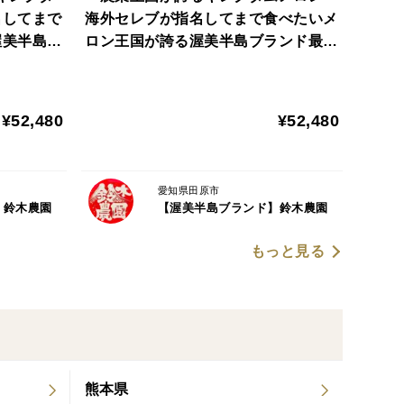
名してまで
海外セレブが指名してまで食べたいメ
渥美半島ブ
ロン王国が誇る渥美半島ブランド最高
できるところから更にギリギリまで樹上で成熟させる完熟
用】【お中
級最高峰🍈【贈答用】【お中元ギフ
上旬予約】
ト】【2027年7月中旬予約】
収穫するのが一般的ですが、この渥美半島ブランドは
¥52,480
¥52,480
ていく完熟製法を採用。
般市場に出回る作物はまだまだ若い作物。
愛知県田原市
】鈴木農園
【渥美半島ブランド】鈴木農園
うひと押し、ふた押し成熟させていくので、渥美半島
もっと見る
トマトは
を誇り、一度食べたら忘れられない体験をもたらして
外セレブ御用達】食のエリートミシュランシェフも絶賛し
熊本県