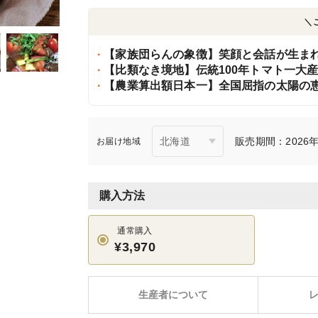
＼
【家族団らんの象徴】笑顔と会話が生まれ
【比類なき境地】伝統100年トマト一大
【農業算出額日本一】全国屈指の太陽の恵
販売期間：2026年6
お届け地域
購入方法
通常購入
¥3,970
生産者について