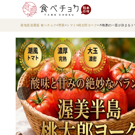
産地直送通販 食べチョク
野菜
トマト
桃太郎ヨーク
🍅晩酌の一皿が決まるト