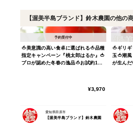
【渥美半島ブランド】鈴木農園の他の
🍅美意識の高い食卓に選ばれる🍅品種
🍅ギリ
指定キャンペーン『桃太郎はるか』🍅
玉🍅潮
プロが認めた冬春の逸品🍅お試約1kg
が生んだ
【ギフト・ご褒美に】【朝どれ】【1
ド』【朝
2月下旬予約】
¥3,970
愛知県田原市
【渥美半島ブランド】鈴木農園