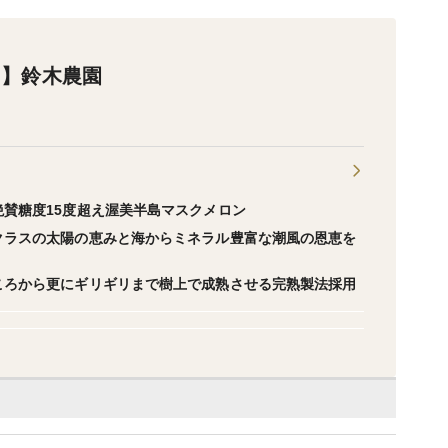
ド】鈴木農園
賛糖度15度超え渥美半島マスクメロン
クラスの太陽の恵みと海からミネラル豊富な潮風の恩恵を
ころから更にギリギリまで樹上で成熟させる完熟製法採用