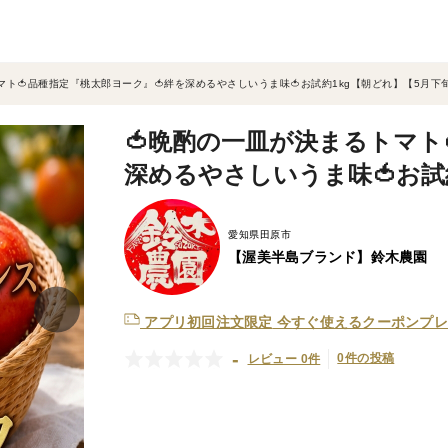
マト🍅品種指定『桃太郎ヨーク』🍅絆を深めるやさしいうま味🍅お試約1kg【朝どれ】【5月下
🍅晩酌の一皿が決まるトマト
深めるやさしいうま味🍅お試
愛知県田原市
【渥美半島ブランド】鈴木農園
アプリ初回注文限定
今すぐ使えるクーポンプレ
-
0件の投稿
レビュー 0件