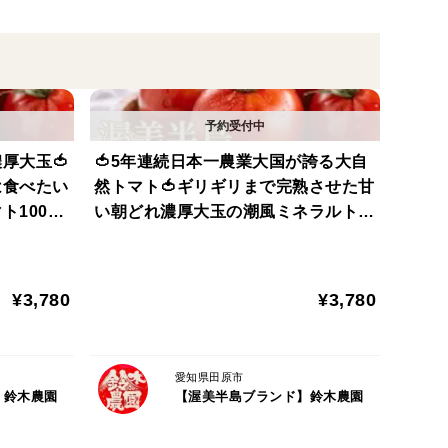
。
太郎ヨーク』は、
ま味と果肉感が魅力。
厚大玉🍅
🍅5年連続日本一農業大国が誇る大自
は食べたい
然トマト🍅ギリギリまで完熟させた甘
にも寄り添う『食卓の名脇役』です。
ト100年
い朝どれ濃厚大玉の潮風ミネラルトマ
『渥美半島
ト100年の伝統が生んだ奇跡の結晶
温暖な気候に加え、ミネラル豊富な潮風の恩恵を享受
月下旬予
『渥美半島ブランド』【朝どれ】【1
した全国屈指の農業王国です。
1月上旬発送】
¥3,780
¥3,780
の大自然ブランドトマトは渥美半島の潮風に乗った豊
統にふさわしい濃厚完熟大玉トマト。
愛知県田原市
】鈴木農園
【渥美半島ブランド】鈴木農園
ル豊富な潮風の恩恵】×【ギリギリまで熟す樹上完熟