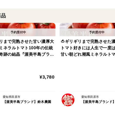
そんな力を持った、やさしい味の贈り物。
商品
温暖な気候、潮風に含まれる天然ミネラル
春〜初夏の恵みをたっぷり受けて育つ『桃
5月〜6月だけ味わえる、季節限定特別なう
ギリまで完熟させた甘い濃厚大
🍅ギリギリまで完熟させた濃
風ミネラルトマト100年の伝統
トマト好きには人生で一度
酸味と甘みのバランスがよく、どんな料理
奇跡の結晶『渥美半島ブラン
甘い朝どれ潮風ミネラルトマ
どれ】【10月中旬予約】
の伝統が生んだ奇跡の結晶
渥美半島は作物にとって最高の条件である
ブランド』【朝どれ】【10
しており農業算出額5年連続日本一を獲得
約】
¥3,780
事実、この日本有数の境地である渥美半島
富なミネラルを最大限享受した100年の伝
愛知県田原市
愛知県田原市
【渥美半島ブランド】鈴木農園
【渥美半島ブランド
【高糖度を実現する太陽の恵み】×【ミネラ