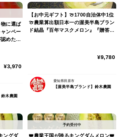
【お中元ギフト】🍈1700自治体中1位
美半島で育まれたブランド作物は全国だけでなく、世
🍈農業算出額日本一の渥美半島ブラン
り物に選ば
ド結晶『百年マスクメロン』『贈答・
キャンペー
家庭用にも』【8月上旬予約】
が認めた冬
多くの人を魅了し続けているのでしょうか？3つの秘密
フト・ご褒
¥9,780
¥3,970
トップクラスの太陽の恵みと海からミネラル豊富な潮風の
愛知県田原市
【渥美半島ブランド】鈴木農園
年間を通じて温暖な気候であり、日照時間・快晴日数
】鈴木農園
た比類なき境地。
最大限享受し、ミネラルをふんだんに含んだ海からの
な味わいを誇り、一度食べたらもう戻れないやみつき
キングダ
👑農業王国が誇るキングダムメロン👑