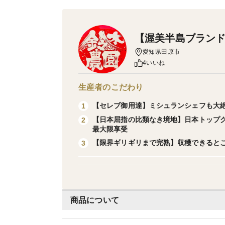
【渥美半島ブラン
愛知県田原市
4いいね
生産者のこだわり
【セレブ御用達】ミシュランシェフも大絶
1
【日本屈指の比類なき境地】日本トップ
2
最大限享受
【限界ギリギリまで完熟】収穫できると
3
商品について