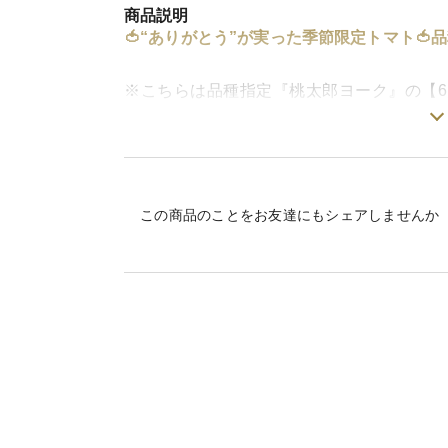
商品説明
🍅“ありがとう”が実った季節限定トマト
※こちらは品種指定『桃太郎ヨーク』の【
ヨーク”には、直訳ではありませんが
「人と人をつなぐ」「絆を結ぶ架け橋」と
この商品のことをお友達にもシェアしませんか
英語で「yoke（ヨーク）」とは、結びつ
『桃太郎ヨーク』は、料理を通じて人の気持
日のごはんを通じて 家族の絆を強くするト
家族みんなが囲む食卓に、自然と会話が生ま
特別なことがなくても、みんなで食べる時