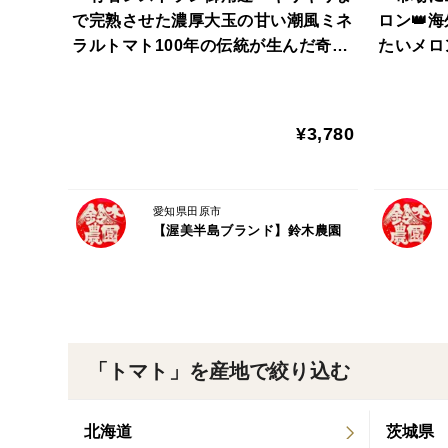
で完熟させた濃厚大玉の甘い潮風ミネ
ロン👑
ラルトマト100年の伝統が生んだ奇跡
たいメロ
の結晶『渥美半島ブランド』【朝ど
ド最高級
れ】【11月中旬予約】
027年7
¥3,780
愛知県田原市
【渥美半島ブランド】鈴木農園
「トマト」を産地で絞り込む
北海道
茨城県