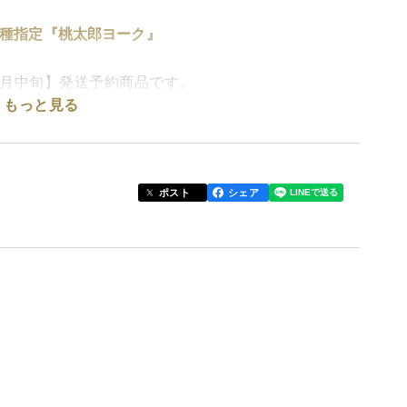
品種指定『桃太郎ヨーク』
6月中旬】発送予約商品です。
もっと見る
いうニュアンスが込められているとも聞きます。
ポスト
シェア
ける・繋ぐという意味。
ちを結び、“今日もおいしいね”という会話を育て毎
マトです。
れる。それが『桃太郎ヨーク』🍅
間が、ちょっとだけ特別に感じられる。