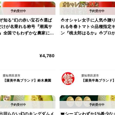
製法】
という農業に適した比類なき環境を誇る渥
人ぞ知る“幻の赤い宝石🍅選ば
🍅オシャレ女子に人気🍅贈
界へと羽ばたいています。
だけが名乗れる称号『潮風サ
れる冬春トマト☆品種指定
』全国でもわずかな農家にし
ン『桃太郎はるか』🍅プロ
では一体なぜここまで『桃太郎はるか』は
れない超希少完熟トマト🍅お
春の逸品🍅お試約1kg【ギ
を公開します。
【朝どれ】【3月中旬予約】
美に】【1月上旬予約】
¥4,780
🍅渥美半島ブランドのヒミツ①🍅～日本
恩恵を最大限享受～
愛知県田原市
愛知県田原市
愛知県の渥美半島はの気候は黒潮の影響で
【渥美半島ブランド】鈴木農園
【渥美半島ブランド
は全国トップクラスを誇るほど農業に適し
作物の糖度を大きく左右する太陽の恵みを
潮風の恩恵を受けた作物は素材本来の濃厚
必至の食を堪能できます。
に出回らない幻のキングダムメ
👑シーズンわずか1%希少な