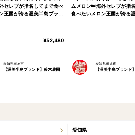
海外セレブが指名してまで食べ
ムメロン👑海外セレブが指
ン王国が誇る渥美半島ブラン
食べたいメロン王国が誇る
🍅渥美半島ブランドのヒミツ②🍅～収穫
製法～
最高峰【贈答用ギフト】【2
ランド最高級最高峰【贈答
月中旬予約】
元ギフト】【2027年7月月
本来、作物には収穫"できる"タイミングで
¥52,480
そこから更にギリギリまで樹上で成熟させ
なので、渥美半島ブランドからみれば、一
愛知県田原市
愛知県田原市
【渥美半島ブランド】鈴木農園
【渥美半島ブランド
収穫タイミングが来ても、そこから更にも
ブランドが誇るマスクメロンやサンドバル
ガツンと脳内までダイレクトに響く味わい
くれます。
🍅渥美半島ブランドのヒミツ③🍅～【海
愛知県