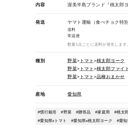
内容
渥美半島ブランド『桃太郎ヨ
発送
ヤマト運輸（食べチョク特
送料
常温便
数量1点ごとに送料が発生します
種別
野菜
トマト
桃太郎ヨーク
野菜
トマト
桃太郎ファイ
野菜
トマト
品種おまかせ
産地
愛知県
慣行栽培
野菜
贈答品
家庭用
桃太
愛知県xトマト
愛知県x桃太郎ヨーク
愛知