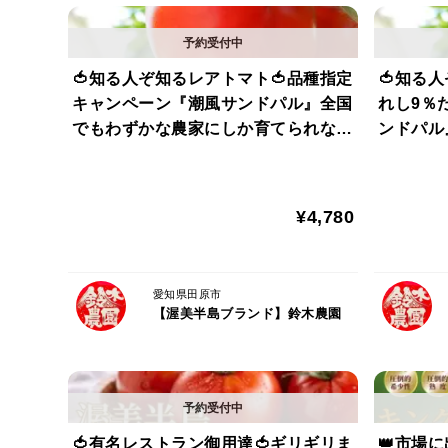
🍅知る人ぞ知るレアトマト🍅品種指定
🍅知る
キャンペーン『潮風サンドパル』全国
れし9％
でもわずかな農家にしか育てられない
ンドパル
超希少完熟トマト🍅お試約1㎏【朝ど
か育てら
れ】【冬ギフト】【2月下旬予約】
試約1㎏
¥4,780
愛知県田原市
【渥美半島ブランド】鈴木農園
🍅有名レストラン御用達🍅ギリギリま
👑市場