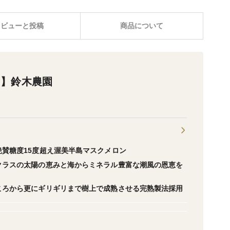
レビューと投稿
商品について
ド】鈴木農園
賛糖度15度超え渥美半島マスクメロン
クラスの太陽の恵みと海からミネラル豊富な潮風の恩恵を
ころから更にギリギリまで樹上で成熟させる完熟製法採用