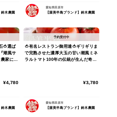
ものを届けてくれるから。
愛知県田原市
】鈴木農園
【渥美半島ブランド】鈴木農園
なる。
言われる。
石🍅選ば
🍅有名レストラン御用達🍅ギリギリま
れる。
『潮風サ
で完熟させた濃厚大玉の甘い潮風ミネ
な農家にし
ラルトマト100年の伝統が生んだ奇跡
変わる。
マト🍅お
の結晶『渥美半島ブランド』【朝ど
旬予約】
れ】【11月中旬予約】
実を結ぶ力”を持つ希少な特性を備えています。
¥4,780
¥3,780
特異な性質が、どの断面も均整のとれた芸術的フォル
愛知県田原市
】鈴木農園
【渥美半島ブランド】鈴木農園