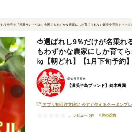
乗れる称号🍅『潮風サンドパル』全国でもわずかな農家にしか育てられない超希少完熟トマト🍅
🍅選ばれし9％だけが名乗れ
もわずかな農家にしか育てら
㎏【朝どれ】【1月下旬予約
愛知県田原市
【渥美半島ブランド】鈴木農園
アプリ初回注文限定
今すぐ使えるクーポンプレ
-
0件の投稿
レビュー 0件