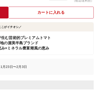
（税込/送料別）
カートに入れる
ここがイチオシ／
が生む芸術的プレミアムトマト
産地の渥美半島ブランド
み×ミネラル豊富潮風の恵み
1月23日〜2月3日