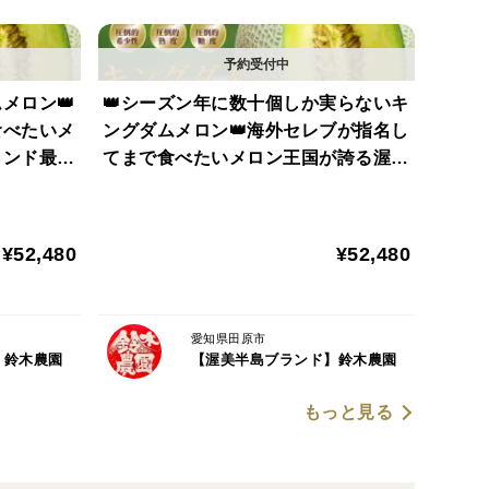
”。
メロン👑
👑シーズン年に数十個しか実らないキ
食べたいメ
ングダムメロン👑海外セレブが指名し
中からさらに【選ばれし9％】しか市場に出ないからで
ランド最高
てまで食べたいメロン王国が誇る渥美
中元ギフ
半島ブランド最高級最高峰【贈答用・
】
お中元ギフト】【2027年7月上旬予
約】
¥52,480
¥52,480
すっと上向く。
運びます。
愛知県田原市
】鈴木農園
【渥美半島ブランド】鈴木農園
温暖な気候に加え、ミネラル豊富な潮風の恩恵を享受
した全国屈指の農業王国です。
もっと見る
の大自然ブランドトマトは渥美半島の潮風に乗った豊
統にふさわしい濃厚完熟大玉トマト。