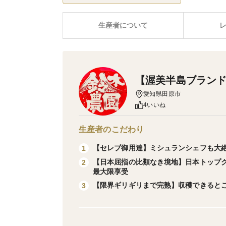
生産者について
【渥美半島ブラン
愛知県田原市
4いいね
生産者のこだわり
【セレブ御用達】ミシュランシェフも大絶
1
【日本屈指の比類なき境地】日本トップ
2
最大限享受
【限界ギリギリまで完熟】収穫できると
3