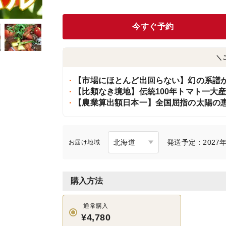
今すぐ予約
＼
【市場にほとんど出回らない】幻の系譜
【比類なき境地】伝統100年トマト一大
【農業算出額日本一】全国屈指の太陽の恵
発送予定：2027年
お届け地域
購入方法
通常購入
¥4,780