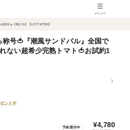
メニュー
お試約1㎏【朝どれ】【1月下旬予約】
る称号🍅『潮風サンドパル』全国で
れない超希少完熟トマト🍅お試約1
】
ゼント中
¥
4,780
予約受付中