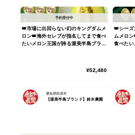
👑市場に出回らない幻のキングダムメ
👑シー
ロン👑海外セレブが指名してまで食べ
ムメロン
たいメロン王国が誇る渥美半島ブラン
食べたい
ド最高級最高峰【贈答用ギフト】【2
ランド最
027年7月中旬予約】
元ギフト
¥52,480
愛知県田原市
【渥美半島ブランド】鈴木農園