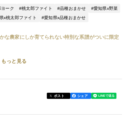
郎ヨーク
桃太郎ファイト
品種おまかせ
愛知県x野菜
県x桃太郎ファイト
愛知県x品種おまかせ
わずかな農家にしか育てられない特別な系譜がついに限定
年1月下旬】発送の予約商品です。
もっと見る
』が大人気となっております。1年待ち2年待ちとな
。上限に達し次第、予告なく終了しますので予めご了
ポスト
シェア
に美しさが宿るプレミアムトマト【潮風サンドパル】
ん。