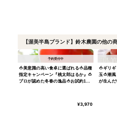
【渥美半島ブランド】鈴木農園の他の
🍅美意識の高い食卓に選ばれる🍅品種
🍅ギリ
指定キャンペーン『桃太郎はるか』🍅
玉🍅潮
プロが認めた冬春の逸品🍅お試約1kg
が生んだ
【ギフト・ご褒美に】【朝どれ】【1
ド』【朝
2月下旬予約】
¥3,970