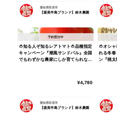
愛知県田原市
【渥美半島ブランド】鈴木農園
🍅知る人ぞ知るレアトマト🍅品種指定
🍅オシ
キャンペーン『潮風サンドパル』全国
れる冬春
でもわずかな農家にしか育てられない
ン『桃太
超希少完熟トマト🍅お試約1㎏【朝ど
春の逸品
れ】【冬ギフト】【2月下旬予約】
美に】【
¥4,780
愛知県田原市
【渥美半島ブランド】鈴木農園