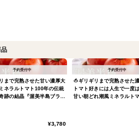
“切った瞬間に美しい”という新しい価値を
しても輪郭が崩れず、ゼリーがこぼれず、
果肉は気品をまとい、舌に乗せれば瑞々し
商品
サラダは一瞬で主役になり、サンドイッチは
料理が得意でなくても、ただスライスする
それがサンドパルです。
ギリまで完熟させた甘い濃厚大
🍅ギリギリまで完熟させた濃
この美しさと均整を保ちながら育てるには
風ミネラルトマト100年の伝統
トマト好きには人生で一度
はほんの一握り。
奇跡の結晶『渥美半島ブラン
甘い朝どれ潮風ミネラルトマ
どれ】【10月中旬予約】
の伝統が生んだ奇跡の結晶
ブランド』【朝どれ】【10
そのなかでもさらに、果肉の締まり・ゼリ
約】
満たした“わずか【選ばれし9％】”だけが
¥3,780
なぜ“赤い宝石”と呼ばれるのか