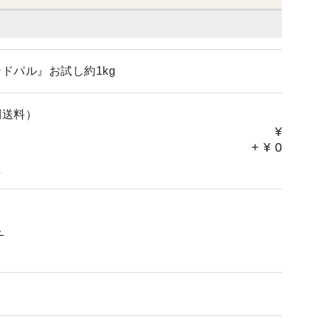
ドパル』お試し約1kg
別送料）
¥
+
¥
0
。
ト