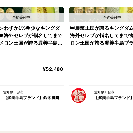
そのすべてが揃ったときだけ現れる“幻の赤
手に入れられる機会は多くありません。
ズンわずか1%希少なキングダ
👑農業王国が誇るキングダム
👑海外セレブが指名してまで
海外セレブが指名してまで
全国でも少数の農家しか育てられず、その
メロン王国が誇る渥美半島ブ
ロン王国が誇る渥美半島ブ
す。
高級最高峰【贈答用】【お中
級最高峰🍈【贈答用】【お
】【2027年7月月上旬予約】
ト】【2027年7月中旬予約
特別な日にも、なんでもない日にも。
¥52,480
サンドパルがあるだけで、料理と気持ちが
赤い宝石が、あなたの食卓に小さな奇跡を
愛知県田原市
愛知県田原市
【渥美半島ブランド】鈴木農園
【渥美半島ブランド
渥美半島は作物にとって最高の条件である
しており農業算出額5年連続日本一を獲得
事実、この日本有数の境地である渥美半島
富なミネラルを最大限享受した100年の伝