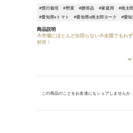
慣行栽培
野菜
贈答品
家庭用
桃太
愛知県xトマト
愛知県x桃太郎ヨーク
愛知
商品説明
🍅市場にほとんど出回らない🍅全国でも
解禁！
※こちらはサンドパルの品種指定【2027
現在、超希少品種トマトの『潮風サンドパル
る前にご注文をされる事をおススメします
承ください。
この商品のことをお友達にもシェアしませんか
知る人ぞ知る“幻の赤い宝石”。切った瞬間
サンドパルは、ただのトマトではありませ