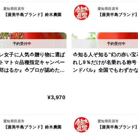
それは、サンドパルが「美味しさ」以上の
愛知県田原市
愛知県田原市
【渥美半島ブランド】鈴木農園
【渥美半島ブランド
朝のワンプレートがちょっとだけ誇らしく
家族や恋人から「いつもより綺麗だね」と
ャレ女子に人気🍅贈り物に選ば
🍅知る人ぞ知る“幻の赤い宝
自分を丁寧に扱っているような気持ちにな
トマト☆品種指定キャンペー
れし9％だけが名乗れる称号
郎はるか』🍅プロが認めた冬
ンドパル』全国でもわずか
料理の腕より“食材の力”で、日常が贅沢に
🍅お試約1kg【ギフト・ご褒
か育てられない超希少完熟ト
1月上旬予約】
試約1㎏【朝どれ】【3月中
さらにサンドパルは、生まれながらに“自ら
¥3,970
受粉に頼らずとも美しい果実へと育つこの
ムを生み出します。
愛知県田原市
愛知県田原市
【渥美半島ブランド】鈴木農園
【渥美半島ブランド
美しさ、味わい、希少性。