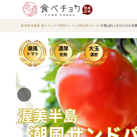
産地直送通販 食べチョク
野菜
トマト
桃太郎ヨーク
🍅選ばれし9％だけが名