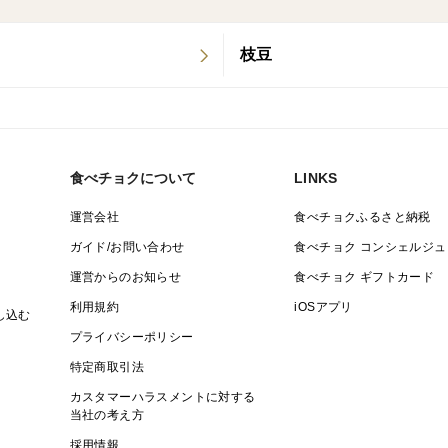
白神山地の麓に広がる農園で、丹精込めて
世界自然遺産の綺麗な水と空気をたっぷり
枝豆
たします。
◆ 味・特徴
雪の下でぎゅっと甘み、ミネラル、旨味が
食べチョクについて
LINKS
◆ 保存方法
運営会社
食べチョクふるさと納税
新聞紙に包んで、冷暗所に保管してくださ
ガイド/お問い合わせ
食べチョク コンシェルジュ
１～２か月ほど持ちます
運営からのお知らせ
食べチョク ギフトカード
利用規約
iOSアプリ
◆ おススメの食べ方
し込む
鍋に入れるも良し。キャベツの代わりにロ
プライバシーポリシー
色々な食べ方がありますが私がお勧めした
特定商取引法
カスタマーハラスメントに対する
当社の考え方
みなさんのおすすめの食べ方も口コミやコ
採用情報