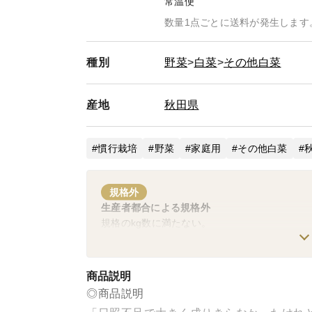
常温便
数量1点ごとに送料が発生します
種別
野菜
白菜
その他白菜
産地
秋田県
慣行栽培
野菜
家庭用
その他白菜
規格外
生産者都合による規格外
規格のkg数に満たない。
商品説明
◎商品説明