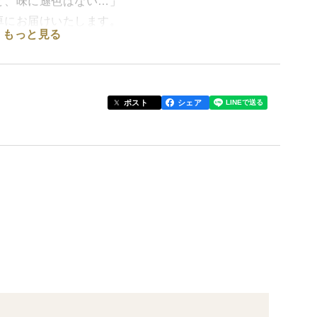
ど、味に遜色はない…」
卓にお届けいたします。
もっと見る
品です。
ポスト
シェア
やミネラルが濃縮され、葉が肉厚になり旨味が増す栽
、秋田の厳しい寒さと雪とで、ぎゅっと旨味を凝縮さ
だわっています。