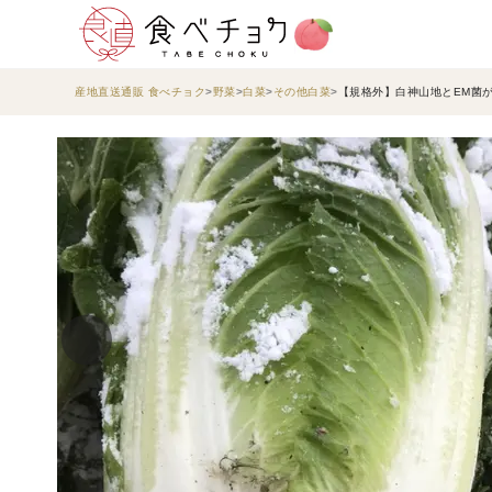
産地直送通販 食べチョク
野菜
白菜
その他白菜
【規格外】白神山地とEM菌が