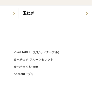
育てました。
吸収し、秋田の寒さで熟成した白菜の旨味をお届けい
玉ねぎ
凝縮されています。
Vivid TABLE（ビビッドテーブル）
い。
食べチョク フルーツセレクト
食べチョク&more
Androidアプリ
ール白菜、餃子にするも良し。
いのは洋風ミートソース煮です。
メントで教えていただけると嬉しいです！