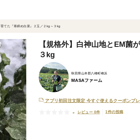
育てた『寒締め白菜』２玉／２kg～３kg
【規格外】白神山地とEM菌が
３kg
秋田県山本郡八峰町峰浜
MASAファーム
アプリ初回注文限定
今すぐ使えるクーポンプレ
-
1件の投稿
レビュー 0件