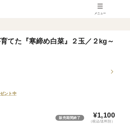
メニュー
育てた『寒締め白菜』２玉／２kg～
ゼント中
¥
1,100
販売期間終了
（税込/送料別）