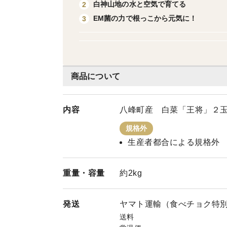
白神山地の水と空気で育てる
2
EM菌の力で根っこから元気に！
3
商品について
内容
八峰町産 白菜「王将」２
規格外
生産者都合による規格外
重量・
容量
約2kg
発送
ヤマト運輸（食べチョク特
送料