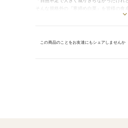
「日照不足で大きく成りきらなかったけれ
そんな規格外の『寒締め白菜』を皆様の食
規格には満たないけれど、味はどれも一級
是非、ご家庭でご賞味ください。
この商品のことをお友達にもシェアしませんか
◆「寒締め」って？
収穫前に寒さにさらすことで、細胞中の糖
培方法です。
当園では収穫時期を敢えて遅らせることで
せています。
◆ 栽培のこだわり
EM菌を使用し、農薬を減らした栽培にこ
◆ 産地の特徴