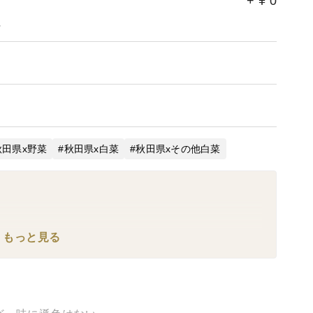
+
¥
0
。
秋田県x野菜
秋田県x白菜
秋田県xその他白菜
もっと見る