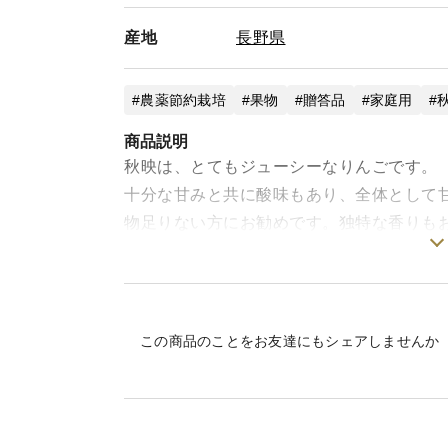
産地
長野県
農薬節約栽培
果物
贈答品
家庭用
商品説明
秋映は、とてもジューシーなりんごです。
十分な甘みと共に酸味もあり、全体として
物足りない方にお勧めです。独特な香りも
か味わえません。
表面にざらつきが出ていることがあります
この商品のことをお友達にもシェアしませんか