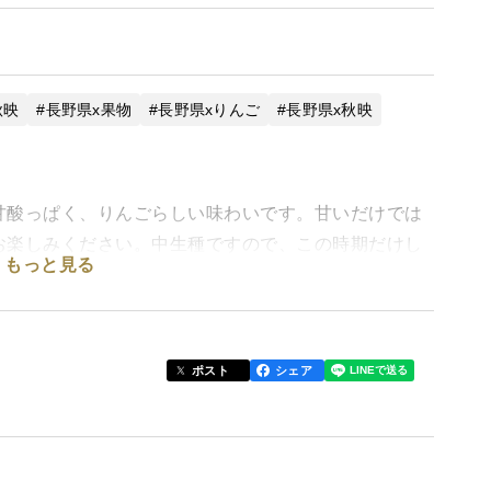
秋映
長野県x果物
長野県xりんご
長野県x秋映
甘酸っぱく、りんごらしい味わいです。甘いだけでは
お楽しみください。中生種ですので、この時期だけし
もっと見る
が、味に支障はありません。
ポスト
シェア