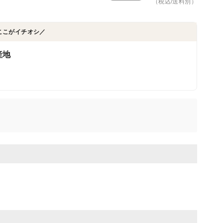
（税込/送料別）
ここがイチオシ／
産地