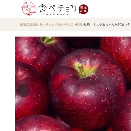
産地直送通販 食べチョク
果物
りんご
秋映
秋映 ミニ小玉ちゃん約26玉（4