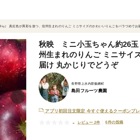
.3㎏） 真紅色が異彩を放つ、信州生まれのりんご ミニサイズのかわいいりんごをバラづめでお
秋映 ミニ小玉ちゃん約26玉
州生まれのりんご ミニサイ
届け 丸かじりでどうぞ
長野県上水内郡飯綱町
島田フルーツ農園
アプリ初回注文限定
今すぐ使えるクーポンプレ
-
6件の投稿
レビュー 2件