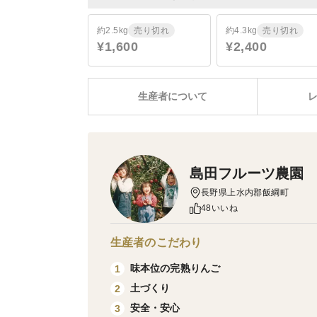
約2.5kg
売り切れ
約4.3kg
売り切れ
¥1,600
¥2,400
生産者について
島田フルーツ農園
長野県上水内郡飯綱町
48いいね
生産者のこだわり
味本位の完熟りんご
1
土づくり
2
安全・安心
3