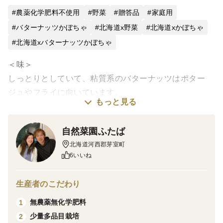
農薬化学肥料不使用
野菜
贈答品
家庭用
バターナッツかぼちゃ
北海道x野菜
北海道xかぼちゃ
北海道xバターナッツかぼちゃ
＜味＞
しっとりとしていて、粘質系のバターナッツはポター
ジュやフライに向いています。
もっと見る
甘みはそれほど強くはありませんが、すっきりとした甘
み。
自然菜園ふたば
北海道河西郡芽室町
＜栽培のこだわり＞
6いいね
農薬化学肥料不使用栽培
生産者のこだわり
＜品種など＞
無農薬無化学肥料
1
鈴なりバタ子さん
少量多品目栽培
2