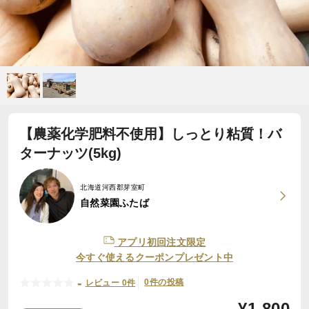
【農薬化学肥料不使用】しっとり粘質！バ
ターナッツ(5kg)
北海道河西郡芽室町
自然菜園ふたば
アプリ初回注文限定
今すぐ使えるクーポンプレゼント中
-
0件の投稿
レビュー 0件
¥
1,800