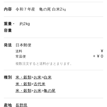
内容
令和７年産 亀の尾 白米2㎏
重量・
約2kg
容量
発送
日本郵便
¥
送料
+
¥
0
常温便
複数注文すると送料がまとまります。
種別
米・穀類
お米
白米
米・穀類
古代米
米・穀類
お米
亀の尾
産地
長野県