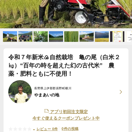
令和７年新米🍙自然栽培 亀の尾（白米２
㎏）“百年の時を超えた幻の古代米” 農
薬・肥料ともに不使用！
長野県上伊那郡辰野町横川
やまあいの地
アプリ初回注文限定
今すぐ使えるクーポンプレゼント中
-
0件の投稿
レビュー 0件