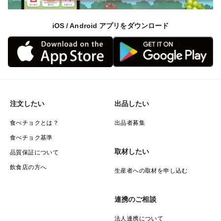
米づくりは始まります。農薬や肥料を使わず、自然の力
を信じて育てる。そんな“使わないことへのこだわ
iOS / Android アプリをダウンロード
り”が、美味しさの秘密です。
◇ほっこり優しい「やさしい味」の自然栽培米
口に入れた瞬間、ふんわりと広がる懐かしい味わい。
まるで昔ながらの田舎の土間で過ごすような、ほっと心
が温まるやさしいお米です。毎日の食卓に、笑顔と安心
注文したい
出品したい
をお届けします。
◇子どもたちへ未来をつなぐ「こだわり」
食べチョクとは？
出品者募集
私たちは、自然とともに歩みながら、この地域の未来
食べチョク基準
を育てていきたい。江戸時代から伝わる知恵を大切にし
取材したい
品質保証について
ながら、未来の子どもたちへ自然の恵みと食の大切さを
飲食店の方へ
生産者への取材を申し込む
しっかりとつないでいきます。
連携のご相談
＜生産者の想い＞
江戸時代から学び、百姓として地域創生に挑戦！
法人連携について