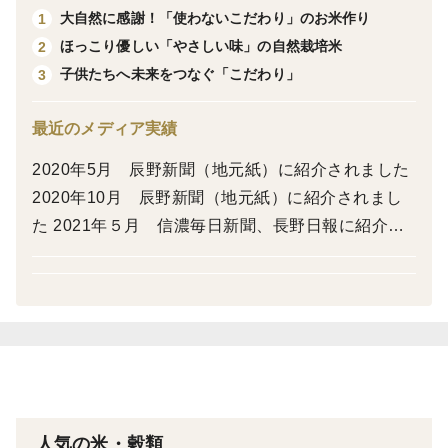
※ご要望喜んで対応します！！
大自然に感謝！「使わないこだわり」のお米作り
1
・到着指定：日時を希望される場合は「申し送り事
ほっこり優しい「やさしい味」の自然栽培米
2
項」へ記載ください
子供たちへ未来をつなぐ「こだわり」
3
・精米方法：「７分つき」「５分つき」は特記事項へ
記載ください
最近のメディア実績
2020年5月 辰野新聞（地元紙）に紹介されました
🍙こちらの商品は、亀の尾です
2020年10月 辰野新聞（地元紙）に紹介されまし
百年の時を超えてよみがえった希少な古代米
た 2021年５月 信濃毎日新聞、長野日報に紹介さ
明治時代に生まれた幻のお米「亀の尾」は、香り高く上
れました 2022年10月 NHKに紹介されました
品な甘みが特徴の品種です。病気に弱く栽培が難しいた
め、一時は姿を消しましたが、私たちは自然栽培で大切
に育てました。
粒立ちがしっかりしており、口に入れると豊かな香りと
やわらかな甘みが広がります。和食はもちろん、洋食や
お寿司にも相性抜群。希少性と特別感から、贈り物にも
喜ばれます。
人気の米・穀類