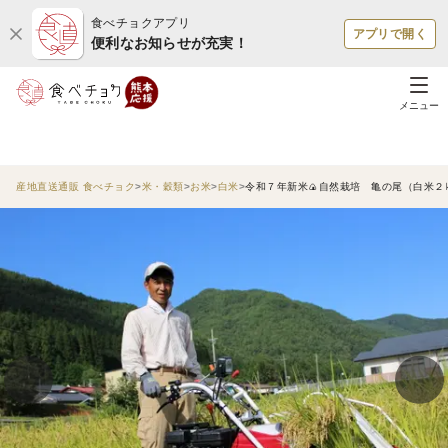
食べチョクアプリ
アプリで開く
便利なお知らせが充実！
メニュー
産地直送通販 食べチョク
米・穀類
お米
白米
令和７年新米🍙自然栽培 亀の尾（白米２