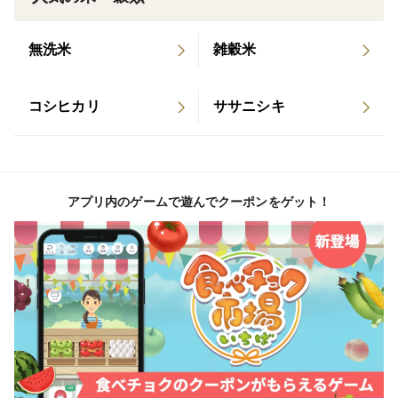
自然と歴史の物語を感じながら、特別なひとときをお楽
しみください。
無洗米
雑穀米
＜味＞
コシヒカリ
ササニシキ
お届けする商品は、令和７年に収穫した、農薬、化学肥
料を使用しない自然栽培でのお米になります。毎年専門
機関で残留農薬の検査を行い、過去連続残留農薬検査、
放射能検査ともに「検出せず」と、皆様に安心して貰え
アプリ内のゲームで遊んでクーポンをゲット！
るお米です。
このお米は、農薬にも肥料にも頼らない自然豊かな大地
が育てたので、炊きあがりの香り、冷めたときにも甘味
があり、もちもち感が心地よいお米です。
＜栽培のこだわり＞
◇大自然に感謝！「使わないこだわり」のお米づくり
ここ、江戸時代を思わせる小さな里山で、私たちのお