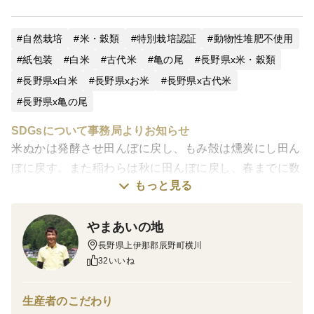
自然栽培
米・穀類
特別栽培認証
動物性堆肥不使用
紙包装
白米
古代米
亀の尾
長野県x米・穀類
長野県x白米
長野県xお米
長野県x古代米
長野県x亀の尾
SDGsについて事務局よりお知らせ
米ぬかは発酵させ田んぼに戻し、もみ殻は燻炭にし田ん
ぼに戻す。また稲わらは秋に田んぼに戻し、春までに数
もっと見る
回土と撹拌して発酵を促すなど次の稲作の循環の手助け
となる循環型農業を実践されています。
やまあいの地
----------------------------
長野県上伊那郡辰野町横川
令和７年産新米 自然栽培 亀の尾
32いいね
農薬・肥料ともに不使用！
生産者のこだわり
発売日：10月1日（水）