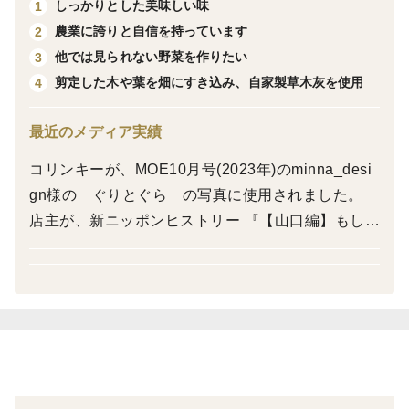
しっかりとした美味しい味
1
農業に誇りと自信を持っています
2
父親が数十年前に畑に植えて体調不良のため放置され
他では見られない野菜を作りたい
3
た、岡山県の田舎では珍しいデラウェアを、
剪定した木や葉を畑にすき込み、自家製草木灰を使用
4
数年前からしっかりと管理し、調整し続け、やっと販売
にこぎつけました！
最近のメディア実績
コリンキーが、MOE10月号(2023年)のminna_desi
小さなお子様から、年配の方まで、
gn様の ぐりとぐら の写真に使用されました。
幅広い方に食べて頂ける人気の小粒ブドウです。
店主が、新ニッポンヒストリー 『【山口編】もし
も、毛利 元就の「三本の矢」を折ってしまうほどの
家庭用ですので、房は小さいですが（S～Mサイズ）、
愛があったら』 『【広島編】目指すは日本一の武士
数を多く入れます。（房数は目安です）
水野勝成』 『【岡山編】もしも、応天門の変で取り
調べをしていたら』 『【広島編】もしも、鞆の浦が
食べやすくするために、
世界の中心だったら』 『【島根編】もしも、出雲阿
種なしの処理をしています。（時々種が入っているもの
国の失踪に隠された真実があったら』 『【岡山編】
もあります）
もしも、謀将宇喜多直家が改心したら、そのとき岡
ただし、皮は食べられません。（我が子は食べてしまい