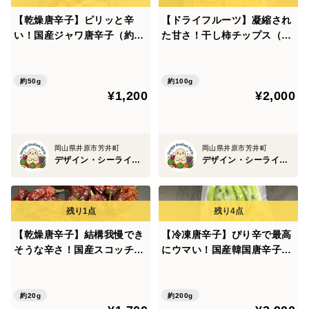
【乾燥唐辛子】ピリッと辛
【ドライフルーツ】凝縮され
い！国産ジャワ唐辛子（約50
た甘さ！干し柿チップス（約
g）農薬・化学肥料不使用
100g）農薬・化学肥料不使
用
約50g
約100g
¥1,200
¥2,000
岡山県井原市芳井町
岡山県井原市芳井町
デザイン・シーライオン・ファーム
デザイン・シーライオン・ファーム
【乾燥唐辛子】結構我慢でき
【冷凍唐辛子】ぴり辛で最高
そうな辛さ！国産スコッチボ
にウマい！国産韓国唐辛子
ネットロング（約20g）農
（約200g）農薬・化学肥料
薬・化学肥料不使
不使用
約20g
約200g