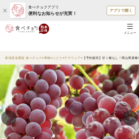
食べチョクアプリ
アプリで開く
便利なお知らせが充実！
メニュー
産地直送通販 食べチョク
果物
ぶどう
デラウェア
【予約販売】甘く種なし！岡山県産種な