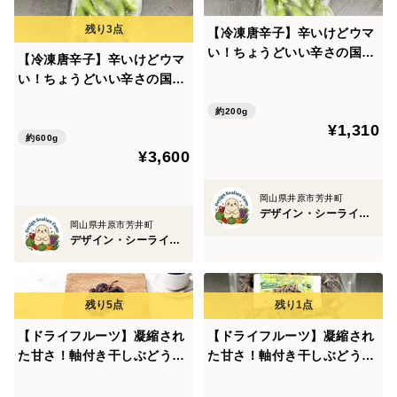
【冷凍唐辛子】辛いけどウマ
い！ちょうどいい辛さの国産
【冷凍唐辛子】辛いけどウマ
ハラペーニョ（総量200g）
い！ちょうどいい辛さの国産
農薬・化学肥料不使用
ハラペーニョ（総量600g）
約200g
農薬・化学肥料不使用
¥1,310
約600g
¥3,600
岡山県井原市芳井町
デザイン・シーライオン・ファーム
岡山県井原市芳井町
デザイン・シーライオン・ファーム
【ドライフルーツ】凝縮され
【ドライフルーツ】凝縮され
た甘さ！軸付き干しぶどう
た甘さ！軸付き干しぶどう
（ネヘレスコール、約100
（瀬戸ジャイアンツ、約100
g）
g）