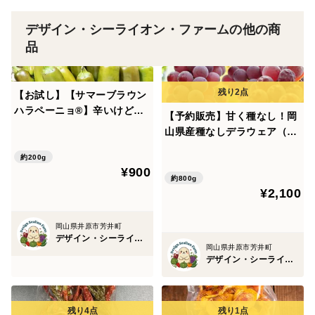
お客様やお子様の健康を考えて、農薬・化学肥料等は極
デザイン・シーライオン・ファームの他の商
力使わないよう、こだわって作っています。
品
朝採りをして、クール便でお届けいたします。
是非、新鮮でおいしいブドウをお召し上がりください！
【お試し】【サマーブラウン
ハラペーニョ®】辛いけどウ
【予約販売】甘く種なし！岡
マい！ちょうどいい辛さの国
山県産種なしデラウェア（約
※運送時の振動で粒が落ちる可能性がございます。
産ハラペーニョ（総量200
800g、6～9房）【朝どれ】
※種なし処理をしていますが、生物ですので、思い通り
g）農薬・化学肥料不使用
約200g
¥900
にいかず、種ができてしまうこともございます。
約800g
※家庭用のため、簡易的な梱包ですのでご了承くださ
¥2,100
い。
岡山県井原市芳井町
デザイン・シーライオン・ファーム
岡山県井原市芳井町
デザイン・シーライオン・ファーム