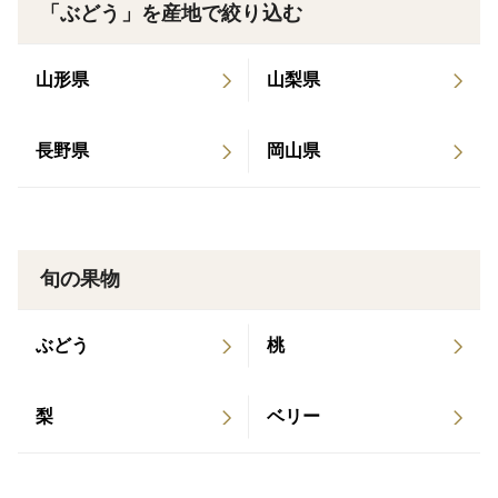
「ぶどう」を産地で絞り込む
山は？！』 『【岡山編】もしも、宮本武蔵が5人い
ますが（笑）
たら』 『【徳島編】もしも、三好長慶が兄弟と天下
山形県
山梨県
を治めていたら』 に声の出演をしました。
糖度も高く、とても甘く、子供達も喜んで食べてくれま
した！
平均して、糖度は20度前後でした。
長野県
岡山県
（スーパーなどのお店に陳列されているものは平均15度
くらいでした）
他の野菜栽培では農薬を使わないようにしていますが、
旬の果物
ブドウでは病気や虫の影響でなかなか難しく、
数年前には病気でほぼ全滅を経験しておりますので、
ぶどう
桃
1ヶ月に1回程度の散布と、
梅雨時には2週間に1回程度の散布のみの最低限の使用を
梨
ベリー
しております。
しかしながら、除草剤は全く使っておりません。
また、化学肥料も不使用です。