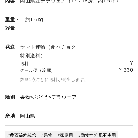
内容
岡山県産デラウェア（12～18房、約1.6kg）
重量・
約1.6kg
容量
発送
ヤマト運輸（食べチョク
特別送料）
¥
送料
+
¥
330
クール便（冷蔵）
数量1点ごとに送料が発生します。
種別
果物
ぶどう
デラウェア
産地
岡山県
農薬節約栽培
果物
家庭用
動物性堆肥不使用