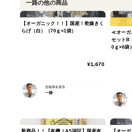
一路の他の商品
【オーガニック！！】国産！乾燥きく
らげ（白）（70ｇ×1袋）
≪オーガ
セットB
0ｇ×6袋
¥1,670
宮城県名取市
一路
新商品！！【有機ＪAS認証】国産有
【オーガ