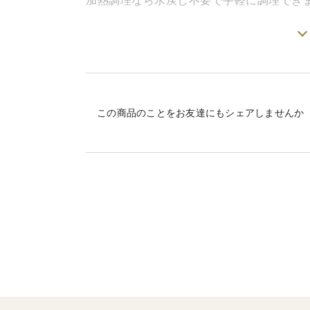
加熱調理なら水戻し不要で手軽に調理でき
▼便利な使用方法: お味噌汁、炊き込みご
お好み焼きなど和洋中問わず様々な料理に
プチプチとした独特の食感がアクセントと
さらに、ビタミンDや食物繊維も含まれて
この商品のことをお友達にもシェアしませんか
カップ麺のトッピングとしても楽しめ、甘
ヨーグルトやプリンのトッピングとしても
国産品質で、料理の可能性を広げる万能食
▼カット仕様: 使いやすい3mmサイズに
▼栄養価: ビタミンDや食物繊維が豊富で
〇発送について下記をご確認ください。
※土日・祝日、長期休業日（正月、GW、