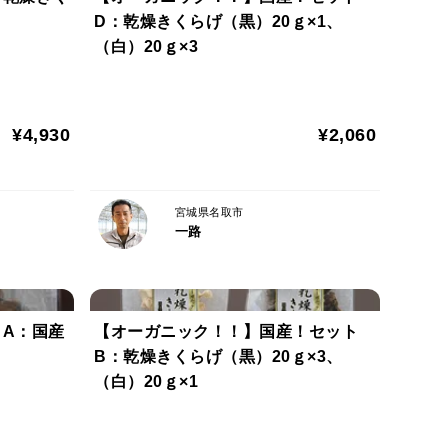
D：乾燥きくらげ（黒）20ｇ×1、
（白）20ｇ×3
¥4,930
¥2,060
宮城県名取市
一路
A：国産
【オーガニック！！】国産！セット
B：乾燥きくらげ（黒）20ｇ×3、
（白）20ｇ×1