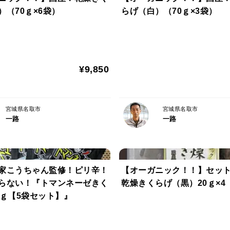
）（70ｇ×6袋）
らげ（白）（70ｇ×3袋）
¥9,850
宮城県名取市
宮城県名取市
一路
一路
家こうちゃん監修！ピリ辛！
【オーガニック！！】セット
らない！『トマンネーゼきく
乾燥きくらげ（黒）20ｇ×4
0ｇ【5袋セット】』