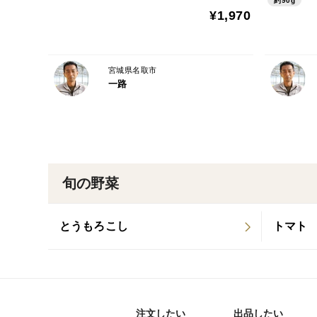
約90g
¥1,970
宮城県名取市
一路
旬の野菜
とうもろこし
トマト
注文したい
出品したい