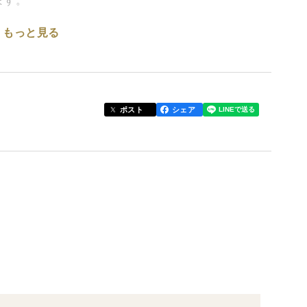
ます。
もっと見る
飯、煮物、炒め物、餃子、焼売、 肉まん、たこ焼き、
活用できます。
なり、料理の見た目も華やかに演出します。
おり、美味しさと栄養を同時に摂取できます。
ポスト
シェア
味料で味付けしてスイーツにもアレンジ可能。
美味しくお召し上がりいただけます。
材です
カットされており、食感も楽しめる商品設計です
、健康的な食生活をサポートします
お盆）は発送業務をお休みさせていただいておりま