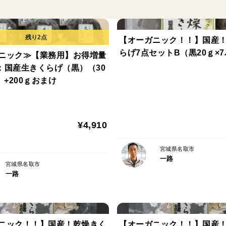
す。
ご注文いただいた際は、翌営業日以降のお
誠心誠意早めの対応を心掛けております。
【オーガニック！！】国産
大変申し訳ございませんがご了承ください
らげ7点セットB（黒20ｇ×
ニック≫【業務用】お得増量
：国産生きくらげ（黒）（30
※沖縄・離島は別途ご相談ください。
）+200ｇおまけ
¥4,910
宮城県名取市
一路
宮城県名取市
一路
ニック！！】国産！乾燥きく
【オーガニック！！】国産