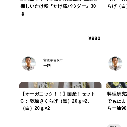
機しいたけ粉『たけ蔵パウダー』30
らげ（白
ｇ
¥980
宮城県名取市
一路
【オーガニック！！】国産！セット
料理研究
C： 乾燥きくらげ（黒）20ｇ×2、
でも止ま
（白）20ｇ×2
らー油9