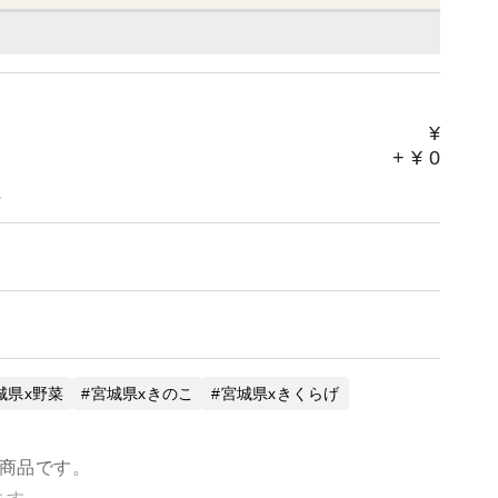
¥
+
¥
0
。
城県x野菜
宮城県xきのこ
宮城県xきくらげ
た商品です。