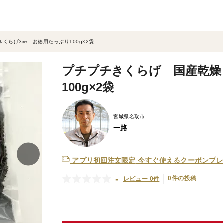
くらげ3㎜ お徳用たっぷり100g×2袋
プチプチきくらげ 国産乾燥
100g×2袋
宮城県名取市
一路
アプリ初回注文限定
今すぐ使えるクーポンプレ
-
0件の投稿
レビュー 0件