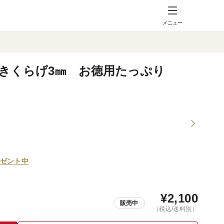
メニュー
きくらげ3㎜ お徳用たっぷり
ゼント中
¥
2,100
販売中
（税込/送料別）