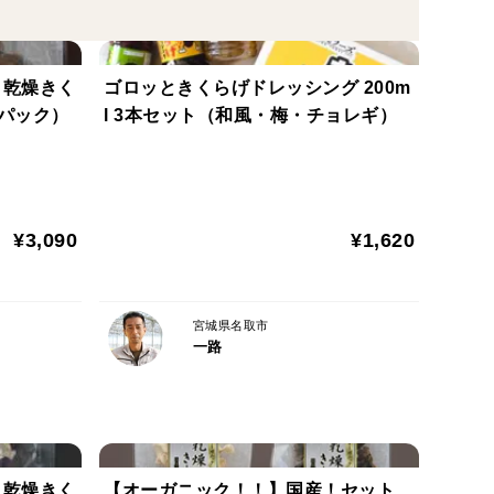
取り扱いとなります。
！乾燥きく
ゴロッときくらげドレッシング 200m
ますようお願い致します。
7パック）
l 3本セット（和風・梅・チョレギ）
¥3,090
¥1,620
宮城県名取市
一路
！乾燥きく
【オーガニック！！】国産！セット