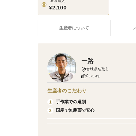
通常購入
¥2,100
生産者について
一路
宮城県名取市
0いいね
生産者のこだわり
手作業での選別
1
国産で無農薬で安心
2