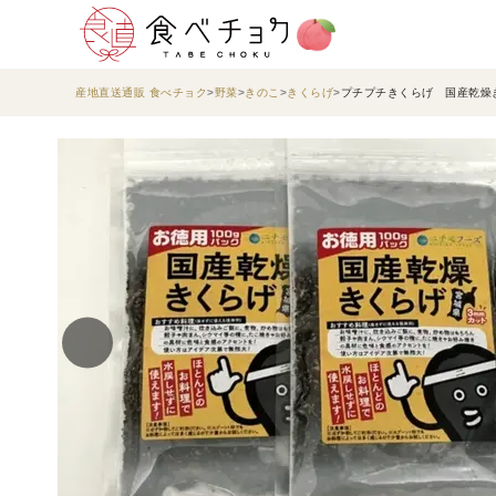
産地直送通販 食べチョク
野菜
きのこ
きくらげ
プチプチきくらげ 国産乾燥き