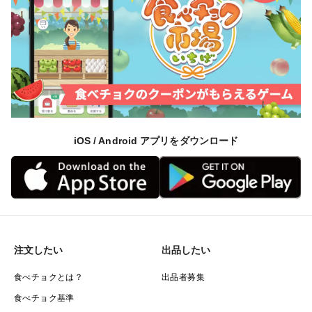
保存方法 冷蔵庫内の野菜室
【お願い・ご注意】
・生鮮食品のため到着後すぐに中身の確認をお願いいた
します。
・品質に関するお問い合わせは、到着から2日以内にご
連絡ください。2日を過ぎますと対応しかねます。
・万が一不備があった場合、お写真をご依頼する場合が
iOS / Android アプリをダウンロード
ございます。
注文したい
出品したい
食べチョクとは？
出品者募集
食べチョク基準