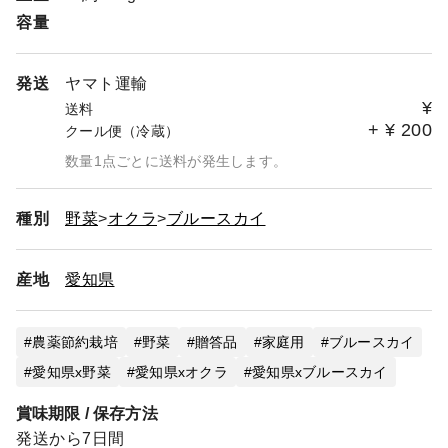
容量
発送
ヤマト運輸
¥
送料
+
¥
200
クール便（冷蔵）
数量1点ごとに送料が発生します。
種別
野菜
オクラ
ブルースカイ
産地
愛知県
農薬節約栽培
野菜
贈答品
家庭用
ブルースカイ
愛知県x野菜
愛知県xオクラ
愛知県xブルースカイ
賞味期限 / 保存方法
発送から7日間