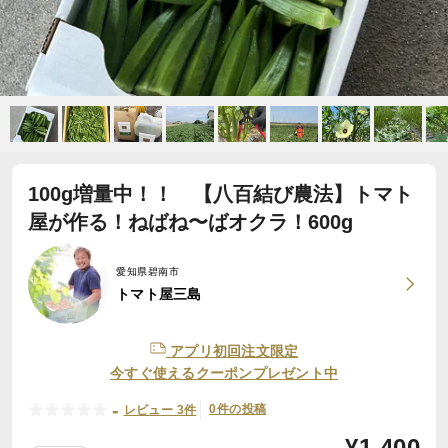
100g増量中！！ 【八百結び農法】トマト
屋が作る！ねばね〜ばオクラ！600g
愛知県碧南市
トマト屋三島
アプリ初回注文限定
今すぐ使えるクーポンプレゼント中
-
0件の投稿
レビュー 3件
¥
1,400