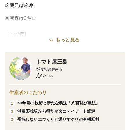
冷蔵又は冷凍
※写真は2キロ
【ご挨拶】
もっと見る
愛知県碧南市で53年目になるトマト農家です。普段はト
マトを栽培していますが、夏になるとオクラ農家に変身
します。
トマト屋三島
愛知県碧南市
そんなオクラ栽培も始めて7年になります。
2いいね
5aから始めたオクラ栽培ですが、今年は45aまで栽培面
積を増やしました。
生産者のこだわり
53年目の技術と新たな農法「八百結び農法」
1
当園のこだわりは土づくりはもちろんの事、毎日収穫を
減農薬栽培から得たマタニティフード認定
2
しています。1日取り忘れれば驚くほど大きくなる成長
妥協しない土づくりと選りすぐりの有機肥料
3
スピードを持っているので、1本も無駄にさせまいと毎