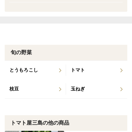
日45a収穫をします。
7月になると毎朝5.30より収穫を開始し、午前中いっぱ
いいっぱいで収穫を終えます。そこから1本1本品質を確
認し袋詰めをその日中に終えます。収穫後24時間以内に
皆様の元へお届けするのを目指し日々奮闘しておりま
す。
旬の野菜
真緑色で真っ直ぐに育ち1本1本収穫したものを、袋に入
とうもろこし
トマト
れ箱に詰めて1日以内に皆様の元へお届けします。
※発送は0日〜2日以内に行います。
枝豆
玉ねぎ
クール便にて発送いたします。
新オクラ
【商品の紹介】
トマト屋三島の他の商品
当園では「土耕栽培」にこだわり、土作りは自然の力を