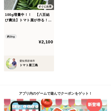
利用して消毒を行い、化学肥料は極力使わずオリジナル
ブレンドの有機肥料を使っています。
すぐに出荷
野菜作りにおいて、土作りは一番重要な事なので手間を
100g増量中！！ 【八百結
び農法】トマト屋が作る！ね
惜しみません。
ばね〜ばオクラ！1kg
また真夏の炎天下のもと足しげく畑に通いつめ、生育状
約1kg
¥2,100
況を確認し、丹念に水やりも行います。
交配グレードの高い品種を選びぬき、丹精込めて育てた
ものを皆様のもとへお届けいたします。
愛知県碧南市
トマト屋三島
【容量】
オクラ
当日収穫した物のをクール便にて発送いたします。
消費期限 7日
アプリ内のゲームで遊んでクーポンをゲット！
※長期保存を望まれる方はカットして冷凍保存をお勧め
します。