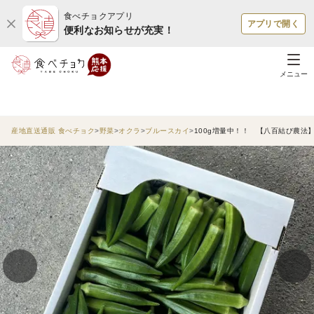
食べチョクアプリ
アプリで開く
便利なお知らせが充実！
メニュー
産地直送通販 食べチョク
野菜
オクラ
ブルースカイ
100g増量中！！ 【八百結び農法