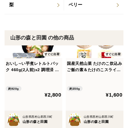
梨
ベリー
山形の森と田園 の他の商品
すぐに出荷
すぐに出荷
おいし∼い芋煮レトルトパッ
国産天然山菜 たけのこ炊込み
ク 460g(2人前)x2 調理済 里
ご飯の素＆たけのこスライス
芋 山形牛 簡単調理
水煮 各1袋
約920g
約350g
¥2,800
¥1,600
山形県西村山郡西川町
山形県西村山郡西川町
山形の森と田園
山形の森と田園