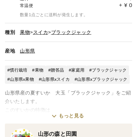
+
¥
0
常温便
数量1点ごとに送料が発生します。
種別
果物
スイカ
ブラックジャック
産地
山形県
慣行栽培
果物
贈答品
家庭用
ブラックジャック
山形県x果物
山形県xスイカ
山形県xブラックジャック
山形県産の夏すいか 大玉「ブラックジャック」をご紹
介いたします。
このすいかの特徴は
もっと見る
・種がない（少ない）
山形の森と田園
・果肉の繊維質が少ない