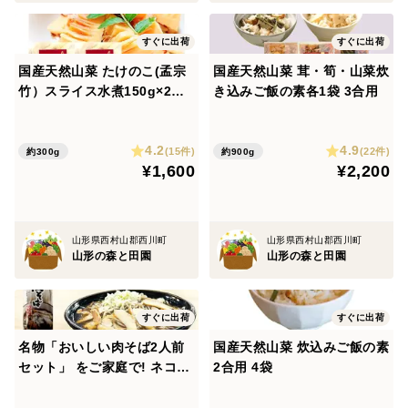
すぐに出荷
すぐに出荷
国産天然山菜 たけのこ(孟宗
国産天然山菜 茸・筍・山菜炊
竹）スライス水煮150g×2袋
き込みご飯の素各1袋 3合用
山形産
4.2
4.9
(15件)
(22件)
約300g
約900g
¥1,600
¥2,200
山形県西村山郡西川町
山形県西村山郡西川町
山形の森と田園
山形の森と田園
すぐに出荷
すぐに出荷
名物「おいしい肉そば2人前
国産天然山菜 炊込みご飯の素
セット」 をご家庭で! ネコポ
2合用 4袋
ス便