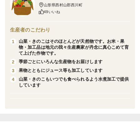
山形県西村山郡西川町
・糖度は他の品種と同等の13度以上
49いいね
で甘く食べやすい夏すいかです。
発芽率と花が咲いた後の着果率が低く量産が難しい品種
生産者のこだわり
ですが、甘く食べやすいことで高い人気があります。
山菜・きのこはそのほとんどが天然物です。お米・果
1
今年は当園でも数量限定でご案内いたします。
物・加工品は地元の我々生産農家が丹念に真心こめて育
２～３Lサイズは直径がおよそ2３cm前後となります。
て上げた作物です。
暑い夏に大玉スイカをザクッと割ってその醍醐味をお茶
季節ごとにいろんな生産物をお届けします
2
の間やお庭先でご堪能ください。
果物とともにジュース等も加工しています
3
発送タイムは7月末頃～8月上旬頃の予定をしておりま
山菜・きのこもいつでも食べられるよう水煮加工で提供
4
しています
す。
この商品は生ものです。ご注文頂いた商品の配送中に稀
に割れたり、箱が変形したりするケースがございます。
その場合は箱の画像や商品画像の撮影保管をお願い致し
ます。証拠画像がない場合、配送会社ではクレーム保証
できない場合もあるということですのでご面倒でも画像