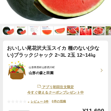
おいしい尾花沢大玉スイカ 種のない(少な
い)ブラックジャック 2~3L 2玉 12~14㎏
山形県西村山郡西川町
山形の森と田園
アプリ初回注文限定
今すぐ使えるクーポンプレゼント中
-
0件の投稿
レビュー 0件
¥
11,600