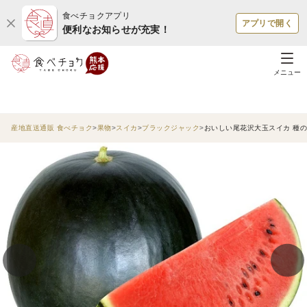
食べチョクアプリ
アプリで開く
便利なお知らせが充実！
メニュー
産地直送通販 食べチョク
果物
スイカ
ブラックジャック
おいしい尾花沢大玉スイカ 種のない