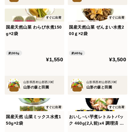
すぐに出荷
すぐに出荷
国産天然山菜 わらび水煮150
国産天然山菜 ぜんまい水煮2
g×2袋
00ｇ×2袋
約300g
約400g
¥1,550
¥3,500
山形県西村山郡西川町
山形県西村山郡西川町
山形の森と田園
山形の森と田園
すぐに出荷
すぐに出荷
国産天然 山菜ミックス水煮1
おいし∼い芋煮レトルトパッ
50g×2袋
ク 460g(2人前)x4 調理済 里
芋 山形牛 簡単調理 化粧箱入