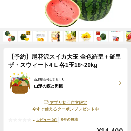
【予約】尾花沢スイカ大玉 金色羅皇＋羅皇
ザ・スウィート4 L 各1玉18~20kg
山形県西村山郡西川町
山形の森と田園
アプリ初回注文限定
今すぐ使えるクーポンプレゼント中
-
0件の投稿
レビュー 0件
¥
14,400