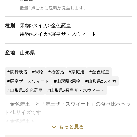
数量1点ごとに送料が発生します。
種別
果物
スイカ
金色羅皇
果物
スイカ
羅皇ザ・スウィート
産地
山形県
慣行栽培
果物
贈答品
家庭用
金色羅皇
羅皇ザ・スウィート
山形県x果物
山形県xスイカ
山形県x金色羅皇
山形県x羅皇ザ・スウィート
「金色羅王」と「羅王ザ・スウィート」の食べ比べセッ
ト4Lサイズです
＜金色羅王＞
もっと見る
夏すいか生産量日本一の尾花沢すいかの新種です