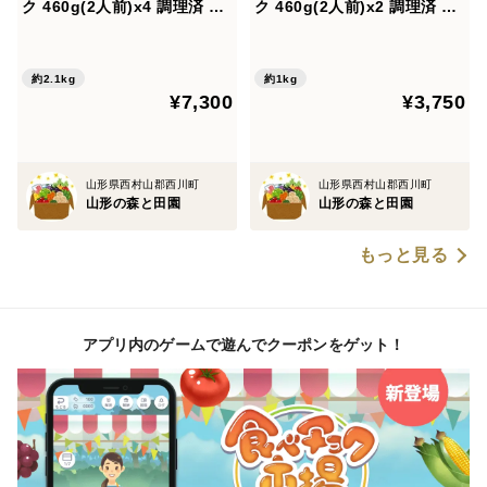
ク 460g(2人前)x4 調理済 里
ク 460g(2人前)x2 調理済 里
芋 山形牛 簡単調理 化粧箱入
芋 山形牛 簡単調理 化粧箱入
り ギフト
り ギフト
約2.1kg
約1kg
¥7,300
¥3,750
山形県西村山郡西川町
山形県西村山郡西川町
山形の森と田園
山形の森と田園
もっと見る
アプリ内のゲームで遊んでクーポンをゲット！