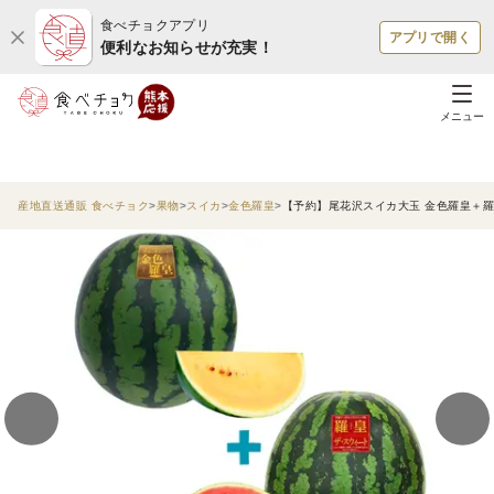
食べチョクアプリ
アプリで開く
便利なお知らせが充実！
メニュー
産地直送通販 食べチョク
果物
スイカ
金色羅皇
【予約】尾花沢スイカ大玉 金色羅皇＋羅皇ザ