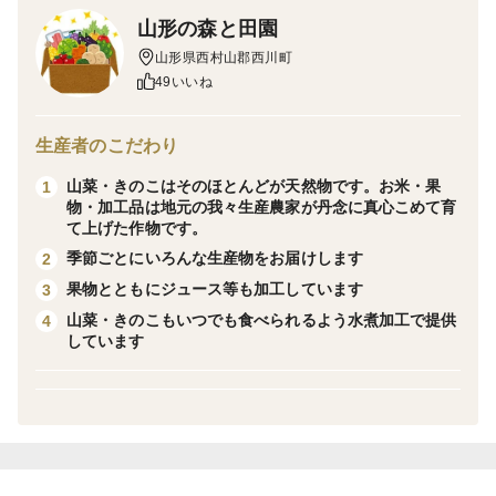
黄金色のすいか金色羅王です
山形の森と田園
フルーティーな特有の香りと果肉のスッキリした甘味と
山形県西村山郡西川町
食感は
49いいね
他の品種にはない高級な味わいです
すいか果肉の色は黄色から橙色で種まで黄色（薄茶色）
生産者のこだわり
糖度も高く甘～くおいしい大玉すいかです
山菜・きのこはそのほとんどが天然物です。お米・果
1
4Ｌサイズは直径24cm以上の大玉すいかです
物・加工品は地元の我々生産農家が丹念に真心こめて育
＜羅王ザ・スウィート＞
て上げた作物です。
平均糖度13度という桃に匹敵する強い甘みと、硬めの
季節ごとにいろんな生産物をお届けします
2
シャリシャリした食感が特徴の極甘大玉スイカです
果物とともにジュース等も加工しています
3
皮の際までしっかり甘さがのり、最後まで美味しく堪能
山菜・きのこもいつでも食べられるよう水煮加工で提供
4
しています
できる人気の品種です
主な特徴は「圧倒的な甘さとコク」「極上のシャリ感」
「皮際まで美味しい」「日持ちが良い」等に
なります
4Ｌサイズは直径24cm以上の大玉すいかです