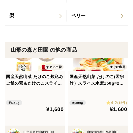
梨
ベリー
山形の森と田園 の他の商品
すぐに出荷
すぐに出荷
国産天然山菜 たけのこ炊込み
国産天然山菜 たけのこ(孟宗
ご飯の素＆たけのこスライス
竹）スライス水煮150g×2袋
水煮 各1袋
山形産
4.2
(15件)
約350g
約300g
¥1,600
¥1,600
山形県西村山郡西川町
山形県西村山郡西川町