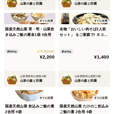
山形の森と田園
山形の森と田園
すぐに出荷
すぐに出荷
国産天然山菜 茸・筍・山菜炊
名物「おいしい肉そば2人前
き込みご飯の素各1袋 3合用
セット」 をご家庭で! ネコポ
ス便
4.9
(22件)
約900g
約440g
¥2,200
¥1,400
山形県西村山郡西川町
山形県西村山郡西川町
山形の森と田園
山形の森と田園
すぐに出荷
すぐに出荷
国産天然山菜 炊込みご飯の素
国産天然山菜 たけのこ炊込み
2合用 4袋
ご飯の素 2合用 4袋