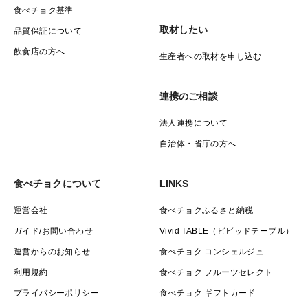
食べチョク基準
【保存方法】
取材したい
品質保証について
人参の最適な保存、貯蔵温度は0～5度だといわれていま
飲食店の方へ
生産者への取材を申し込む
す。保存するなら冷蔵庫での保存が適しています。
また乾燥にも弱いので湿度は90～95％ほどがいいとさ
連携のご相談
れています。乾燥対策も長持ちの基本です。
新聞紙・キッチンペーパーで包む、ビニール袋に入れる
法人連携について
などするとよりいいかと思います。
自治体・省庁の方へ
長期間保管する場合は、使いやすい大きさに切って冷凍
にして保管してください。
食べチョクについて
LINKS
運営会社
食べチョクふるさと納税
ガイド/お問い合わせ
Vivid TABLE（ビビッドテーブル）
運営からのお知らせ
食べチョク コンシェルジュ
利用規約
食べチョク フルーツセレクト
プライバシーポリシー
食べチョク ギフトカード