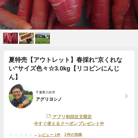
夏特売【アウトレット】春採れ"京くれな
い"サイズ色々☆3.0kg【リコピンにんじ
ん】
千葉県八街市
アグリヨシノ
アプリ初回注文限定
今すぐ使えるクーポンプレゼント中
-
2件の投稿
レビュー 1件