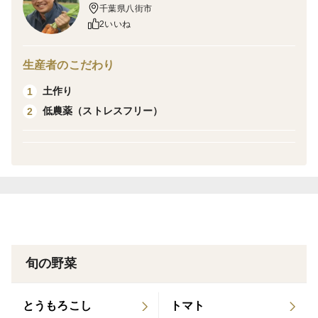
ーーーーーーーーーーーーーーーーーーーー
千葉県八街市
2いいね
【春採れ！】
京くれないは、旬が非常に短く、いくつかの道県の産地
生産者のこだわり
リレーにより、11月上旬から４月下旬まで店頭に並んで
土作り
1
います。
低農薬（ストレスフリー）
2
西洋にんじんが、一年中流通しているのと比較すると、
京くれないは時期が限定的でレアモノです。
そんな最中、京くれないの「春採り品種」が開発され、
今までお目にかかることの出来ない時期にお届け出来る
ようになりました。
というわけで、アグリヨシノでも栽培開始です。
旬の野菜
【特徴は？】
京くれないは、リコピン・カロテンの両方を含み、糖度
とうもろこし
トマト