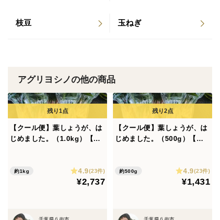
が10度近くあって甘いのですが、西洋にんじんよりもや
や固いのが特徴です。
枝豆
玉ねぎ
春採りした人参は、他の春野菜と同様に柔らかく仕上が
りますので、京くれないもやや柔らかく仕上がっていま
す😋
アグリヨシノの他の商品
【色は？】
鮮やかな紅色で、金時にんじんと西洋にんじんの中間く
らいの色合いです。
【クール便】葉しょうが、は
【クール便】葉しょうが、は
じめました。（1.0kg）【新
じめました。（500g）【新
金時にんじんよりも赤味が少なくオレンジがかってお
鮮野菜】
鮮野菜】
り、西洋にんじんと比較すると赤っぽく見えます。
4.9
4.9
(23件)
(23件)
約1kg
約500g
【においは？】
¥2,737
¥1,431
においはあまりなく、昔のにんじんのようなにおいが少
しだけします。
千葉県八街市
千葉県八街市