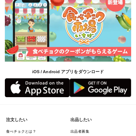
を参考にしてください。
【こだわりは？】
緑肥などを畑にすき込み、有効微生物資材の投入により
肥やした土壌で大切に育てられた温室育ちの「春採れ京
くれない」です。
【注意事項は？】
基本的には、金曜日発送を予定していますが、
iOS / Android アプリをダウンロード
天候や、作業の都合などにより、発送日が前後する場合
がありますので、ご了承ください😌
※参考資料
タキイ種苗株式会社
注文したい
出品したい
https://www.takii.co.jp/CGI/tsk/shohin/shohin.cgi?
breed_seq=00000892
食べチョクとは？
出品者募集