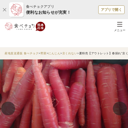
食べチョクアプリ
アプリで開く
便利なお知らせが充実！
メニュー
産地直送通販 食べチョク
野菜
にんじん
京くれない
夏特売【アウトレット】春採れ"京く