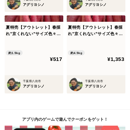
切るとにんじん独特の香りが強くなります。
アグリヨシノ
アグリヨシノ
【大きさは？】
西洋にんじんと比較すると、少し長めのサイズです。西
夏特売【アウトレット】春採
夏特売【アウトレット】春採
洋にんじんが15cm程度なところ、京くれないは20cm〜
れ"京くれない"サイズ色々☆
れ"京くれない"サイズ色々☆
1.5kg【リコピンにんじん】
4.5kg【リコピンにんじん】
22cmになります。
春採れはやや短めに仕上がります。
約1.5kg
約4.5kg
重さは太さによって変わります。
¥517
¥1,353
【分量の目安は？】
千葉県八街市
千葉県八街市
サイズいろいろにて、
アグリヨシノ
アグリヨシノ
1.5kg 約7本〜15本
3.0kg 約14本〜30本
4.5kg 約21本〜45本
アプリ内のゲームで遊んでクーポンをゲット！