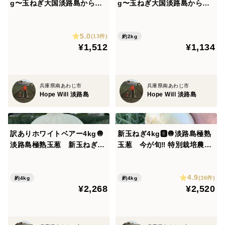
g〜玉ねぎ大国淡路島からの
g〜玉ねぎ大国淡路島からの
玉ねぎ
玉ねぎ
5.0
(13件)
約2kg
¥1,512
¥1,134
兵庫県南あわじ市
兵庫県南あわじ市
Hope Will 淡路島
Hope Will 淡路島
訳ありホワイトベアー4kg🧅
新玉ねぎ4kg🅱️🧅淡路島極熟
淡路島極熟玉葱 新玉ねぎ
玉葱 今が旬‼️ 特別栽培農産
サラダ用 生食
物 シャーロットオニオン
4.9
(36件)
約4kg
約4kg
¥2,268
¥2,520