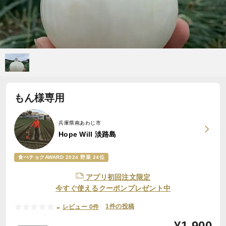
もん様専用
兵庫県南あわじ市
Hope Will 淡路島
食べチョクAWARD 2024 野菜 24位
アプリ初回注文限定
今すぐ使えるクーポンプレゼント中
-
1件の投稿
レビュー 0件
¥
1,900