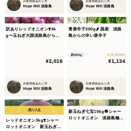
兵庫県南あわじ市
兵庫県南あわじ市
Hope Will 淡路島
Hope Will 淡路島
訳ありレッドオニオン❣️4k
青唐辛子300g🌶 国産 淡路
g〜玉ねぎ大国淡路島からの
島からの辛い唐辛子
玉ねぎ
5.0
(8件)
約300g
¥2,016
¥1,134
兵庫県南あわじ市
兵庫県南あわじ市
Hope Will 淡路島
Hope Will 淡路島
新玉ねぎ七宝10kg🧅シャー
ロットオニオン 淡路島極熟
レッドオニオン3kg❣️シャー
玉葱 今が旬‼️ 特別栽培農産
ロットオニオン 新玉ねぎ
物