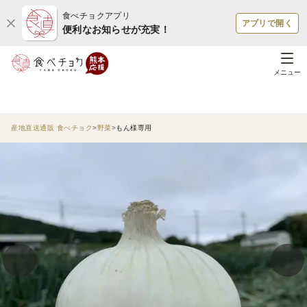
食べチョクアプリ
アプリで開く
便利なお知らせが充実！
メニュー
産地直送通販 食べチョク
野菜
もん様専用