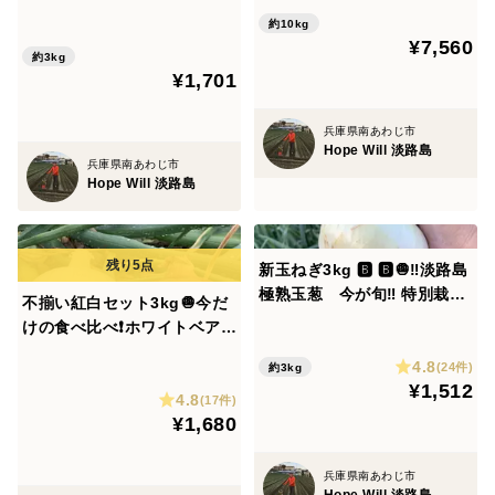
サラダ玉ねぎ
約10kg
¥7,560
約3kg
¥1,701
兵庫県南あわじ市
Hope Will 淡路島
兵庫県南あわじ市
Hope Will 淡路島
新玉ねぎ3kg 🅱️ 🅱️🧅‼️淡路島
極熟玉葱 今が旬‼️ 特別栽培
不揃い紅白セット3kg🧅今だ
農産物 シャーロットオニオ
けの食べ比べ❗️ホワイトベア
ン
ー！レッドオニオン❗️今だけの
4.8
(24件)
約3kg
数量限定特価品
¥1,512
4.8
(17件)
¥1,680
兵庫県南あわじ市
Hope Will 淡路島