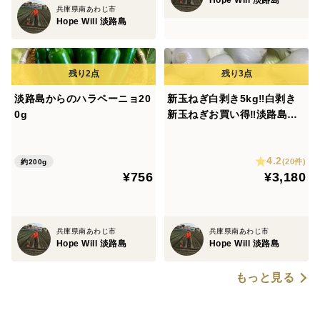
兵庫県南あわじ市
Hope Will 淡路島
淡路島からのハラペーニョ20
新玉ねぎ白剥き5kg‼️白剥き
0g
新玉ねぎお買い得‼️淡路島新
玉ねぎ白剥き5kg‼️主婦の味
方❗️生ゴミ無し❗️即使える🧅特
4.2
別栽培農産物
(20件)
約200g
¥756
¥3,180
兵庫県南あわじ市
兵庫県南あわじ市
Hope Will 淡路島
Hope Will 淡路島
もっと見る