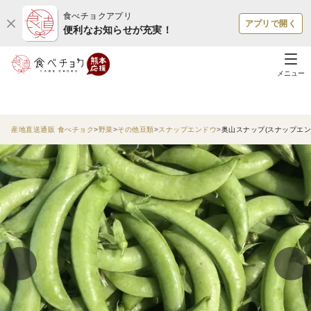
食べチョクアプリ
アプリで開く
便利なお知らせが充実！
メニュー
産地直送通販 食べチョク
野菜
その他豆類
スナップエンドウ
奥山スナップ(スナップエンド