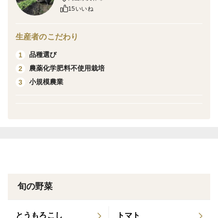
朝夕の厳しい冷え込み。
15いいね
そんな寒暖差が大きい地域でじっくり育った野菜です。
生産者のこだわり
より自然に近い栽培を心掛け、
品種選び
1
農薬・化学肥料は使わずに栽培しています。
農薬化学肥料不使用栽培
2
小規模農業
3
※生育状況、天候などにより発送まで2〜4日かかる場合
があります。
鮮度を保つため冷蔵便でお届けします。
旬の野菜
とうもろこし
トマト