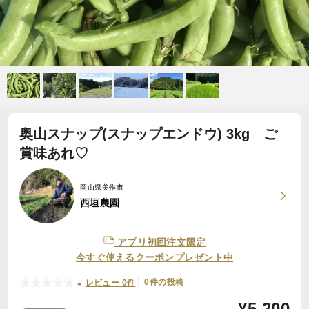
奥山スナップ(スナップエンドウ) 3kg ご
賞味あれ♡
岡山県美作市
西垣農園
アプリ初回注文限定
今すぐ使えるクーポンプレゼント中
-
0件の投稿
レビュー 0件
¥
5,200