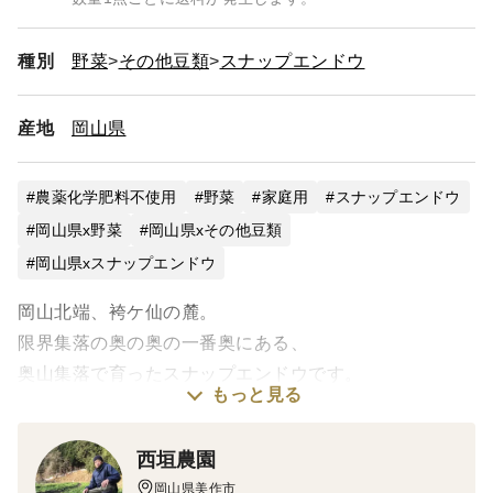
種別
野菜
その他豆類
スナップエンドウ
産地
岡山県
農薬化学肥料不使用
野菜
家庭用
スナップエンドウ
岡山県x野菜
岡山県xその他豆類
岡山県xスナップエンドウ
岡山北端、袴ケ仙の麓。
限界集落の奥の奥の一番奥にある、
奥山集落で育ったスナップエンドウです。
もっと見る
標高は400ｍあり、
西垣農園
梅雨が終わるまでコタツが片付けられないほどの、
岡山県美作市