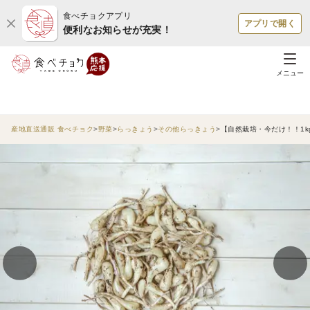
食べチョクアプリ
アプリで開く
便利なお知らせが充実！
メニュー
産地直送通販 食べチョク
野菜
らっきょう
その他らっきょう
【自然栽培・今だけ！！1