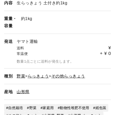
内容
生らっきょう 土付き約1kg
重量・
約1kg
容量
発送
ヤマト運輸
¥
送料
+
¥
0
常温便
数量1点ごとに送料が発生します。
種別
野菜
らっきょう
その他らっきょう
産地
山形県
自然栽培
野菜
家庭用
動物性堆肥不使用
紙包装