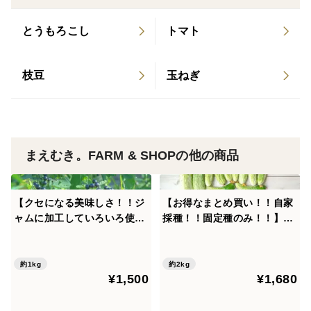
ショウだけでも美味しくいただけます♪
とうもろこし
トマト
ちなみに写真の料理は、らっきょうとアンチョビのペペ
ロンチーノと、
らっきょうとキュウリの和え物（和風とエスニック
枝豆
玉ねぎ
風）。どちらも美味でした♪
今度は素揚げとかにしてみようかしら。。。
この機会にぜひお試しくださいませ♪
まえむき。FARM & SHOPの他の商品
※この商品はクリックポストで発送いたします。
箱の重さ込みで1kgとなります。ご了承ください。
【クセになる美味しさ！！ジ
【お得なまとめ買い！！自家
ャムに加工していろいろ使え
採種！！固定種のみ！！】自
ます！！】自然栽培 ハックル
然栽培の半白きゅうり
ベリー
約1kg
約2kg
¥1,500
¥1,680