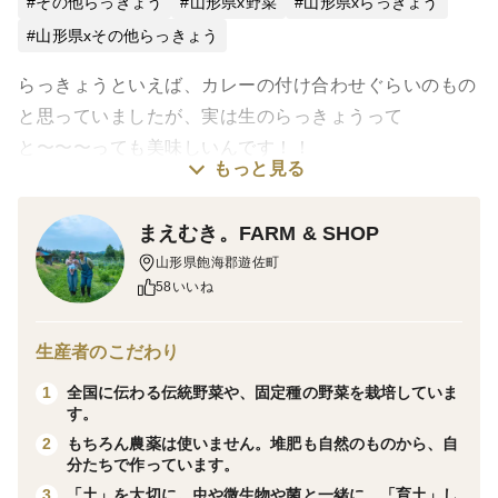
その他らっきょう
山形県x野菜
山形県xらっきょう
山形県xその他らっきょう
らっきょうといえば、カレーの付け合わせぐらいのもの
と思っていましたが、実は生のらっきょうって
と〜〜〜っても美味しいんです！！
もっと見る
上の茎の付け根の部分と根っこの付け根の部分を切り落
まえむき。FARM & SHOP
としてから薄皮をむいて、、、そうすればどんな料理に
山形県飽海郡遊佐町
でも自由自在です。
58いいね
もちろん、化学肥料や鶏糞牛糞などの堆肥を使用せず、
生産者のこだわり
除草剤を含む全ての農薬を使用しておりません。
全国に伝わる伝統野菜や、固定種の野菜を栽培していま
1
今年は試しにビニールマルチも使わずに育てたら、今ま
す。
でに無いくらい調子良く育ってくれました♪ほぼほった
もちろん農薬は使いません。堆肥も自然のものから、自
2
らかしの草むら栽培ですww
分たちで作っています。
「土」を大切に。虫や微生物や菌と一緒に、「育土」し
3