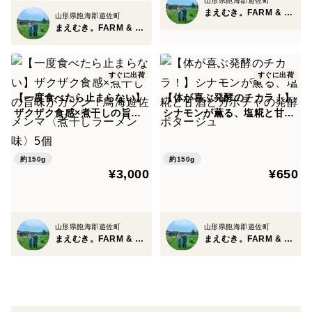
山形県飽海郡遊佐町
まえむき。FARM & SHOP
山形県飽海郡遊佐町
まえむき。FARM & SHOP
すぐに出荷
すぐに出荷
【一度食べたら止まらない】
【体が喜ぶ発酵のチカラ！】
ザクザク食感×煮干しの旨味
シナモンが薫る、塩糀と甘酒
がガツン！鳥海遊佐メンマ
とカボチャの発酵ポタージュ
〈煮干しラーメン味〉5個
約150g
約150g
¥3,000
¥650
山形県飽海郡遊佐町
山形県飽海郡遊佐町
まえむき。FARM & SHOP
まえむき。FARM & SHOP