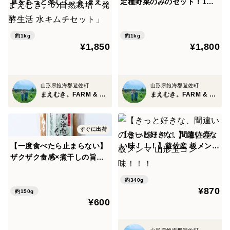
卓をもっと楽しく。】 まえむ
定種野菜のみのセット！1名
き。の自然栽培「発酵生活 水
様サイズ】自然と一緒に育て
キムチセット」
た旬の野菜セット5種類
約1kg
約1kg
¥1,850
¥1,800
山形県飽海郡遊佐町
山形県飽海郡遊佐町
まえむき。FARM & SHOP
まえむき。FARM & SHOP
すぐに出荷
【きっと好きな、間違いのな
【一度食べたら止まらない】
い味！！！】遊佐産 板メンマ
ザクザク食感×煮干しの旨味
山形玉コン味！！！
がガツン！鳥海遊佐メンマ
〈煮干しラーメン味〉まずは
約340g
¥870
お試し1個
約150g
¥600