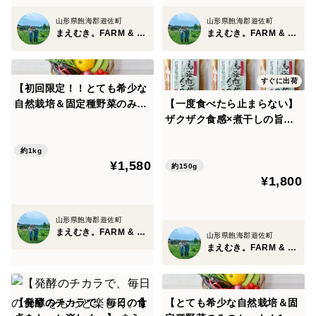
山形県飽海郡遊佐町
山形県飽海郡遊佐町
まえむき。FARM & SHOP
まえむき。FARM & SHOP
すぐに出荷
【初回限定！！とても希少な
自然栽培＆固定種野菜のみ】
【一度食べたら止まらない】
自然と一緒に育てた旬の野菜
ザクザク食感×煮干しの旨味
セット5種類
がガツン！鳥海遊佐メンマ
〈煮干しラーメン味〉3個
約1kg
¥1,580
約150g
¥1,800
山形県飽海郡遊佐町
まえむき。FARM & SHOP
山形県飽海郡遊佐町
まえむき。FARM & SHOP
【発酵のチカラで、毎日の食
【とても希少な自然栽培＆固