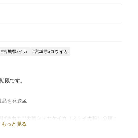
通規制や悪天候による遅延については、当店では一切の補償を
、お届け日は日程に余裕を持ってご指定ください。
し、鮮度の保証が難しいため、ご購入をお控えいただくようお
ん。何卒ご理解とご協力をお願いいたします。🙇‍♂️
宮城県xイカ
宮城県xコウイカ
費期限です。
品を発送🌊
げされた**天然シリヤケイカ（スミイカ科）分類：
もっと見る
目コウイカ科Sepiella属を急速冷凍し【1杯単位】