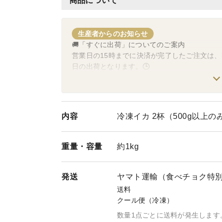
商品について
生産者からのお知らせ
🚚「すぐに出荷」についてのご案内
営業日の15時までに決済が完了したご注文は、
日の出荷となります。🕒
⚠️ 出荷お休みの日について
毎週日曜日は出荷作業をお休みさせていただきま
その他、下記の日程は「すぐに出荷」の対象外
内容
冷凍イカ 2杯（500g以上の
い。🙇‍♂️
【休業日】
🗓️ 毎週日曜日
重量・
容量
約1kg
【その他 日曜以外の休業日】
8/1（月）、8月15日～17日
※事前にカート内で日時指定ができる日程につ
発送
ヤマト運輸（食べチョク特
送料
【悪天候に伴う配送のご案内】 📢
クール便（冷凍）
出荷の判断について ❄️ 発送時に悪天候で運
数量1点ごとに送料が発生します
ため出荷を延期させていただきます。