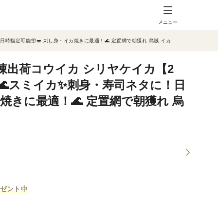
メニュー
時指定可能📦🍣 刺し身・イカ焼きに最適！🌊 定置網で朝獲れ 烏賊 イカ
冷凍出荷コウイカ シリヤケイカ【2
🌊スミイカ✨刺身・寿司ネタに！日
カ焼きに最適！🌊 定置網で朝獲れ 烏
ゼント中