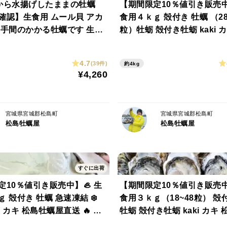
 海から水揚げしたままの牡蠣
【期間限定10％値引き販売中
🍣おすすめレシピ紹介🍽️
確認】生食用 ムール貝 アカ
食用４ｋｇ 殻付き 牡蠣 （28
🐟 寿司（にぎり）
 手間のかかる牡蠣です 生牡
粒）牡蛎 殻付き牡蛎 kaki 
スミを抜いた胴の部分を薄切りにして酢飯に
aki oyster松島牡蠣屋 かき
蠣屋 BBQに最適🔥 海産物
お好みで柚子塩・生姜・大葉を添えても◎
分程度は不要なゴミが出ます
😋生牡蠣
4.7
(39件)
約4kg
¥4,260
🍶 刺し身
透明感が残るうちに細造りで。
スダチや岩塩、わさび醤油などでさっぱり
宮城県宮城郡松島町
宮城県宮城郡松島町
松島牡蠣屋
松島牡蠣屋
🔥 イカ焼き
ワタ（内臓）を外して胴を開き、軽く格子
網焼きでさっと炙って醤油をジュッ！七味
すぐに出荷
📝 備考：
10％値引き販売中】🦪 生
【期間限定10％値引き販売中
 殻付き 牡蠣 急速凍結 ❄️
食用３ｋｇ（18~48粒） 殻
名称：シリヤケイカ
i カキ 松島牡蠣屋直送 🔥 BB
牡蛎 殻付き牡蛎 kaki カキ
製造者：菊地水産合同会社
物に！😋冷凍牡蠣 貝類 二枚
生牡蠣にも、BBQに最適🔥 