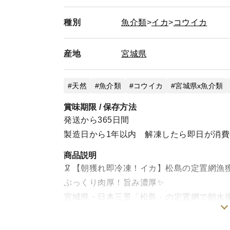
遅延の補償について ⚠️ 発送後に発生した交
いたしかねます。
種別
魚介類
イカ
コウイカ
余裕を持ったご指定を 🗓️ 天候状況を考慮し
離島地域の方へ 🏝️ お届けまでに時間を要
産地
願い申し上げます。
宮城県
不可抗力による遅延については一切補償いたしませ
天然
魚介類
コウイカ
宮城県x魚介類
賞味期限 / 保存方法
発送から365日間
製造日から1年以内 解凍したら即日が消
商品説明
🦑【朝獲れ即冷凍！イカ】松島の定置網漁獲
ぷっくり肉厚！旨み濃厚✨
宮城県・日本三景「松島」の定置網で朝水揚
軟体動物門頭足綱鞘形亜綱十腕形上目コウイカ
で出荷いたします🚚💨