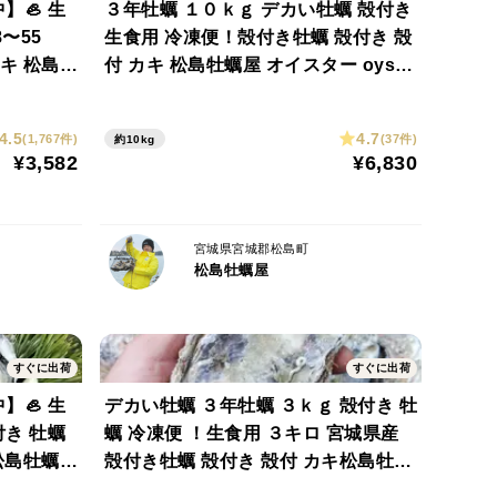
】🦪 生
３年牡蠣 １０ｋｇ デカい牡蠣 殻付き
〜55
生食用 冷凍便！殻付き牡蠣 殻付き 殻
カキ 松島牡
付 カキ 松島牡蠣屋 オイスター oyste
ON。
 オイスター
r 牡蛎 貝類 BBQ 貝
4.5
4.7
(1,767件)
(37件)
約10kg
¥3,582
¥6,830
と！
宮城県宮城郡松島町
松島牡蠣屋
に切り目。
やマヨネーズも相性抜群。
すぐに出荷
すぐに出荷
】🦪 生
デカい牡蠣 ３年牡蠣 ３ｋｇ 殻付き 牡
付き 牡蠣
蠣 冷凍便 ！生食用 ３キロ 宮城県産
 松島牡蠣屋
殻付き牡蠣 殻付き 殻付 カキ松島牡蠣
海産物 オ
屋 冷凍牡蠣 貝 貝類 松島牡蠣屋