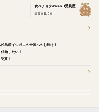
水産物
食べチョクAWARD受賞歴
受賞回数 6回
！
る松島産イシガニの全国へのお届け！
に供給したい！
位受賞！