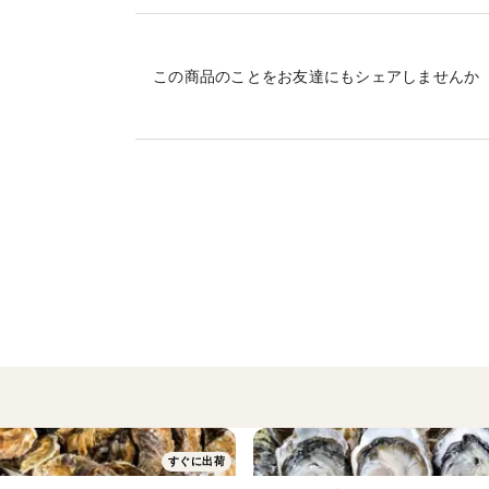
📦 選べる内容量
この商品のことをお友達にもシェアしませんか
1杯～14杯（300ｇ以上の個体だけを発送
📏 参考サイズ
写真のサイズで700ｇ程度になります。
詳細な出荷サイズは必ず写真をご確認くだ
🧊 鮮度重視！お届け情報
※日時可能となります。到着後すぐの調理
⚠️ 常温や冷蔵庫でのダラダラ解凍は絶対NGで
解凍は必ず流水解凍でお願いします💧
ボウルや桶に水を張り、袋を開けずにその
⏱️ 10分ほどで自然にムラなく解凍されま
すぐに出荷