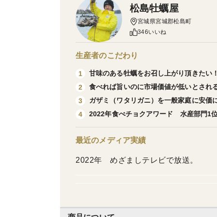
松島牡蠣屋
宮城県宮城郡松島町
346いいね
生産者のこだわり
甘味のある牡蠣をお召し上がり頂きたい
1
食べれば旨いのに市場価値が低いとされ
2
ガザミ（ワタリガニ）を一般家庭に安価
3
2022年食べチョクアワード 水産部門1
4
最近のメディア実績
2022年 めざましテレビで放送。