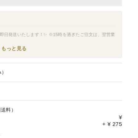
即日発送いたします！✨ ※15時を過ぎたご注文は、翌営業
もっと見る
す。💤
となり、翌営業日の出荷扱いとなりますのでご注意くださ
み）
いては、ご指定通りに出荷させていただきます。📦
別送料）
¥
+
¥
275
送会社の「引き受け停止」が発生している場合は、品質保持の
。