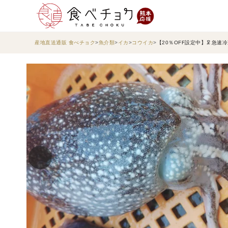
産地直送通販 食べチョク
魚介類
イカ
コウイカ
【20％OFF設定中】🦑急