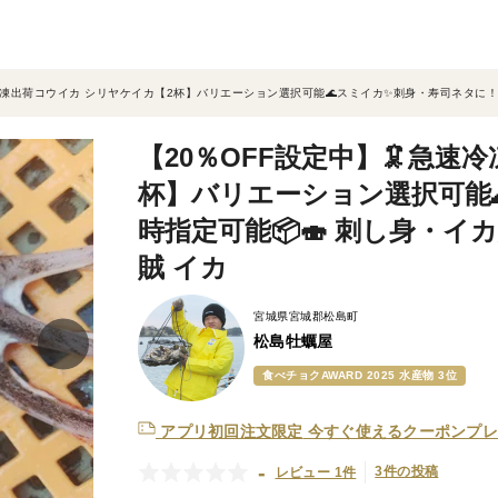
速冷凍出荷コウイカ シリヤケイカ【2杯】バリエーション選択可能🌊スミイカ✨刺身・寿司ネタに！日
【20％OFF設定中】🦑急速
杯】バリエーション選択可能
時指定可能📦🍣 刺し身・イ
賊 イカ
宮城県宮城郡松島町
松島牡蠣屋
食べチョクAWARD 2025 水産物 3位
アプリ初回注文限定
今すぐ使えるクーポンプレ
-
3件の投稿
レビュー 1件