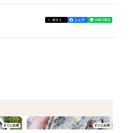
ポスト
シェア
します）
さい。
・冷蔵をおすすめします。
す！ 🧊🚫
ままビニールごと水に浸けて解凍してください。
す！途中で水交換してくださいね。
すぐに出荷
すぐに出荷