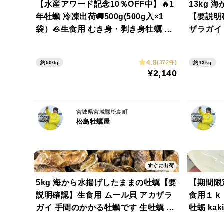
【水産アワード記念10％OFF中】🔥1
13kg
年牡蠣 冷凍出荷🚚500g(500g入×1
【要説明
袋）🦪生食用 むき身・剥き身牡蠣 冷
ザラガイ
凍牡蠣🍳加熱用にも使用可能！🏝️松
蠣 牡蛎 k
島牡蠣屋 牡蛎 カキ かき kaki
カキ 半
4.9
(372件)
約500g
約13kg
BBQ
¥2,140
宮城県宮城郡松島町
松島牡蠣屋
すぐに出荷
5kg 海から水揚げしたままの牡蠣【要
【期間限定
説明確認】生食用 ムール貝 アカザラ
食用１ｋｇ
ガイ 手間のかかる牡蠣です 生牡蠣 牡
牡蛎 kak
蛎 kaki oyster 松島牡蠣屋 かき カキ
Q・海産