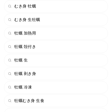
・賞味期限：到着後2日以内にお召し上がりください
むき身 牡蠣
むき身 生牡蠣
🎁ギフトやBBQ、ホームパーティーにもおすすめです！
この夏しか味わえない旬の岩牡蠣、ぜひご賞味くださ
牡蠣 加熱用
い！
牡蠣 殻付き
※牡蠣ナイフと軍手セットをお付けいたしております。
牡蠣 生
牡蠣 剥き身
牡蠣 冷凍
牡蠣むき身 生食