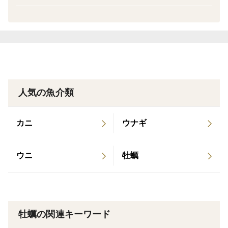
•殻を開けてレモン or ポン酢でそのまま
月 NHKながさきよりテレビ放送で紹介された
•バター焼き、酒蒸し、牡蠣グラタンも絶品！
•贅沢に「岩牡蠣丼」もおすすめです。
🔹こだわりの養殖と品質
長崎県長崎市戸石町。
人気の魚介類
橘湾の栄養豊富な海域で、自然に近い環境を大切にしな
がら育てています。
カニ
ウナギ
殺菌処理済・検査済みのため、生で安心してお召し上が
りいただけます。
ウニ
牡蠣
🔹内容量・発送について
・内容：5kg
牡蠣の関連キーワード
・梱包：発泡スチロール＋保冷剤で冷蔵発送