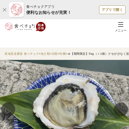
食べチョクアプリ
アプリで開く
便利なお知らせが充実！
メニュー
産地直送通販 食べチョク
魚介類
貝類
牡蠣
🦪【期間限定】5kg（＋1個）クセが少なく