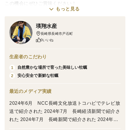
この機会にぜひご賞味ください！
もっと見る
海のミルク、今が旬。
瑛翔水産
長崎・戸石の豊かな海で育てた特大サイズのブランド岩
長崎県長崎市戸石町
牡蠣「AZUL＋3」を、産地直送でお届けします！
0いいね
★牡蠣専用ナイフと軍手付き
生産者のこだわり
🔹この岩牡蠣の特徴
自然豊かな場所で育った美味しい牡蠣
1
安心安全で新鮮な牡蠣
2
・1個約250〜300gの大ぶりサイズ
・身入り抜群、火を通しても縮みにくい
最近のメディア実績
・クセが少なく、クリーミーで旨みが濃い！
・生食OK！（紫外線殺菌・安全基準をクリア）
2024年6月 NCC長崎文化放送トコハピでテレビ放
送で紹介された 2024年7月 長崎経済新聞で紹介さ
🔹おすすめの食べ方
れた 2024年7月 長崎新聞で紹介された 2024年7
月 長崎国際のテレビ放送で紹介された 2024年7