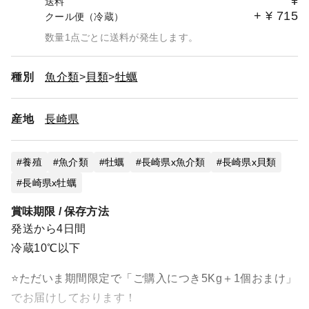
¥
送料
+
¥
715
クール便（冷蔵）
数量1点ごとに送料が発生します。
種別
魚介類
貝類
牡蠣
産地
長崎県
養殖
魚介類
牡蠣
長崎県x魚介類
長崎県x貝類
長崎県x牡蠣
賞味期限 / 保存方法
発送から4日間
冷蔵10℃以下
⭐️ただいま期間限定で「ご購入につき5Kg＋1個おまけ」
でお届けしております！