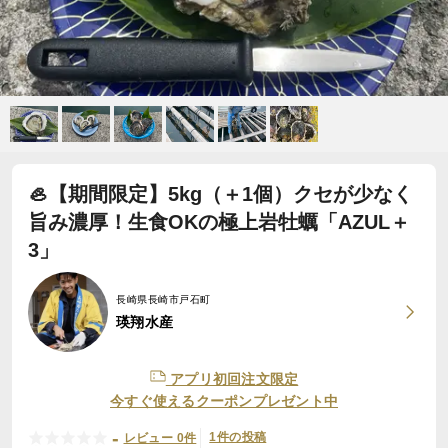
🦪【期間限定】5kg（＋1個）クセが少なく
旨み濃厚！生食OKの極上岩牡蠣「AZUL＋
3」
長崎県長崎市戸石町
瑛翔水産
アプリ初回注文限定
今すぐ使えるクーポンプレゼント中
-
1件の投稿
レビュー 0件