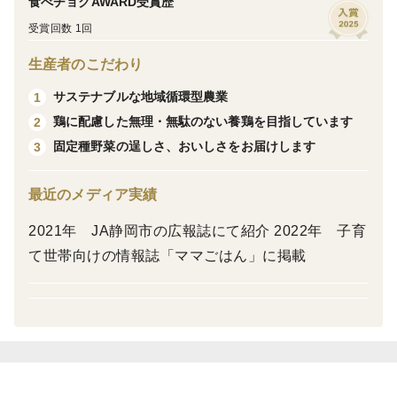
食べチョクAWARD受賞歴
①国産飼料の放牧有精卵「君は太陽」6個
受賞回数 1回
米・野菜・えごま・鰹ぶしを主とした手づくりの飼料を
食べ、毎日穏やかに生活する鶏の産んでくれる卵です。
生産者のこだわり
卵自体も、ちょっと経験したことのない美味しさを感じ
サステナブルな地域循環型農業
1
ていただけるはずです。
鶏に配慮した無理・無駄のない養鶏を目指しています
2
固定種野菜の逞しさ、おいしさをお届けします
3
②バターパウンドケーキ 1台
「君は太陽」をたっぷり使用したバターケーキです。
最近のメディア実績
卵の美味しさが引き立つ、ボリュームたっぷりで満足感
2021年 JA静岡市の広報誌にて紹介 2022年 子育
のあるケーキです。
て世帯向けの情報誌「ママごはん」に掲載
③クッキー 3種
プレーン・抹茶・クランベリー＆カルダモンの3種類を
ご用意しました。
（注：写真のクッキーは種類が異なります。）
Sanagi Shokudoの卵を使用しています。さくっと軽い