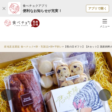
食べチョクアプリ
アプリで開く
便利なお知らせが充実！
メニュー
産地直送通販 食べチョク
卵・乳製品
卵
平飼い
【母の日ギフト】【Aセット】国産飼料