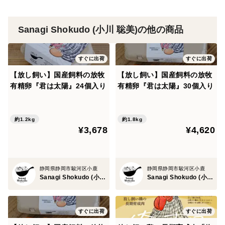
口当たりで、大きさも程よく、ティータイムを華やかに
彩ってくれるクッキーです。
Sanagi Shokudo (小川 聡美)の他の商品
すぐに出荷
すぐに出荷
【放し飼い】国産飼料の放牧
【放し飼い】国産飼料の放牧
有精卵『君は太陽』24個入り
有精卵『君は太陽』30個入り
約1.2kg
約1.8kg
¥3,678
¥4,620
静岡県静岡市駿河区小鹿
静岡県静岡市駿河区小鹿
Sanagi Shokudo (小川 聡美)
Sanagi Shokudo (小川 聡美)
すぐに出荷
すぐに出荷