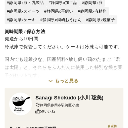
静岡県x卵・乳製品
静岡県x加工品
静岡県x卵
静岡県xスイーツ
静岡県x平飼い
静岡県x有精卵
静岡県xケーキ
静岡県x岡崎おうはん
静岡県x焼菓子
賞味期限 / 保存方法
発送から10日間
冷蔵庫で保管してください。ケーキは冷凍も可能です。
国内でも超希少な、国産飼料×放し飼い鶏のたまご「君
は太陽」と、それらをふんだんに使用した特別な焼き菓
子のセットです。
もっと見る
（このページは【Aセット】の販売ページです）
※年に一度、母の日シーズン限定の商品です。
Sanagi Shokudo (小川 聡美)
※写真のクッキーは種類が異なります。詳細は以下をご
静岡県静岡市駿河区小鹿
確認ください。
50いいね
＜商品内容＞
畜産物