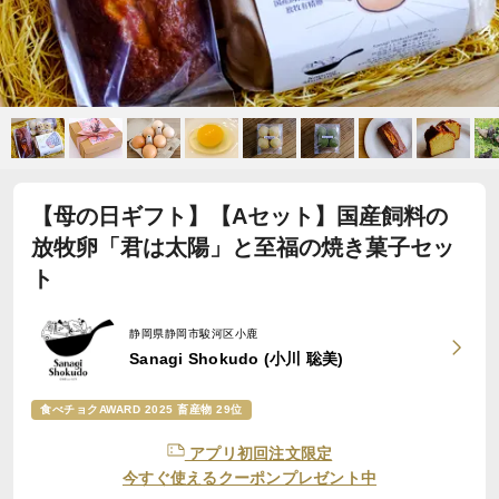
【母の日ギフト】【Aセット】国産飼料の
放牧卵「君は太陽」と至福の焼き菓子セッ
ト
静岡県静岡市駿河区小鹿
Sanagi Shokudo (小川 聡美)
食べチョクAWARD 2025 畜産物 29位
アプリ初回注文限定
今すぐ使えるクーポンプレゼント中