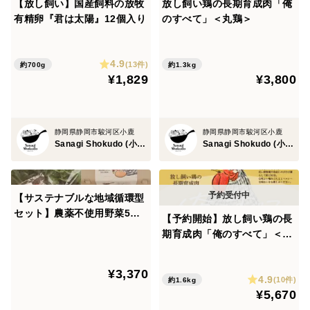
【放し飼い】国産飼料の放牧
放し飼い鶏の長期育成肉「俺
有精卵『君は太陽』12個入り
のすべて」＜丸鶏＞
4.9
(13件)
約700g
約1.3kg
¥1,829
¥3,800
静岡県静岡市駿河区小鹿
静岡県静岡市駿河区小鹿
Sanagi Shokudo (小川 聡美)
Sanagi Shokudo (小川 聡美)
【サステナブルな地域循環型
セット】農薬不使用野菜5種
【予約開始】放し飼い鶏の長
と国産飼料の放牧卵「君は太
期育成肉「俺のすべて」＜カ
陽」10個
ット＞
¥3,370
4.9
(10件)
約1.6kg
¥5,670