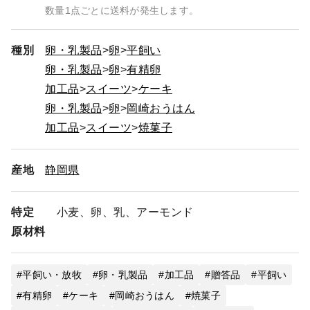
数量1点ごとに送料が発生します。
種別
卵・乳製品
卵
平飼い
卵・乳製品
卵
有精卵
加工品
スイーツ
ケーキ
卵・乳製品
卵
岡崎おうはん
加工品
スイーツ
焼菓子
産地
静岡県
特定
小麦、卵、乳、アーモンド
原材料
平飼い・放牧
卵・乳製品
加工品
贈答品
平飼い
有精卵
ケーキ
岡崎おうはん
焼菓子