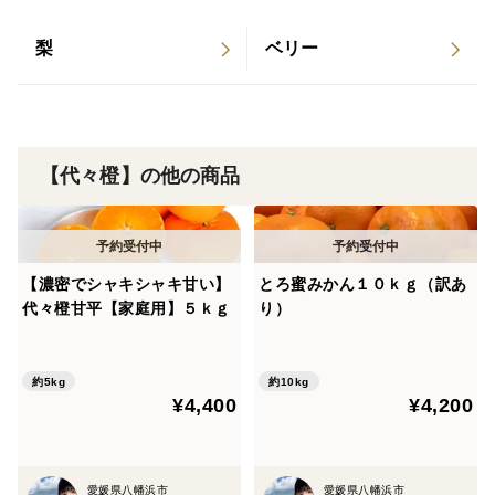
梨
ベリー
【代々橙】の他の商品
【濃密でシャキシャキ甘い】
とろ蜜みかん１０ｋｇ（訳あ
代々橙甘平【家庭用】５ｋｇ
り）
約5kg
約10kg
¥4,400
¥4,200
愛媛県八幡浜市
愛媛県八幡浜市