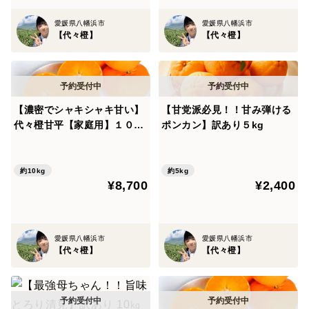
愛媛県八幡浜市
愛媛県八幡浜市
【代々橙】
【代々橙】
【濃密でシャキシャキ甘い】
【甘党派必見！！甘み弾ける
代々橙甘平【家庭用】１０ｋ
ポンカン】訳あり５kg
ｇ（5㎏×2箱）
約10kg
約5kg
¥8,700
¥2,400
愛媛県八幡浜市
愛媛県八幡浜市
【代々橙】
【代々橙】