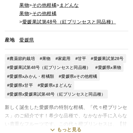
果物
その他柑橘
まどんな
果物
その他柑橘
愛媛果試第48号（紅プリンセスと同品種）
産地
愛媛県
農薬節約栽培
果物
家庭用
甘平
愛媛果試第28号
愛媛果試第48号（紅プリンセスと同品種）
愛媛県x果物
愛媛県xみかん・柑橘類
愛媛県xその他柑橘
愛媛県x甘平
愛媛県xまどんな
愛媛県x愛媛果試第48号（紅プリンセスと同品種）
新しく誕生した愛媛県の特別な柑橘、「代々橙プリンセ
ス」のご紹介です！希少な品種で、なかなか手に入らな
い貴重なフルーツです。この代々橙プリンセスは、【甘
もっと見る
平】と【紅まどんな】の交配によって生まれました。品