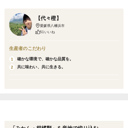
種登録から間もなく、まさに新しい柑橘のプリンセスで
す！ 代々橙プリンセスは、紅まどんなのゼリーのよう
【代々橙】
な食感と甘平の濃厚な甘みが特徴です。果肉は柔らかく
愛媛県八幡浜市
ジューシーで、果実の色は鮮やかなオレンジ色です。ま
51いいね
た、皮は薄くて剥きやすく、内皮は薄くて柔らかく、種
子もほとんどありません。 代々橙プリンセスは愛媛県
生産者のこだわり
でしか栽培することができない品種となっています。
確かな環境で、確かな品質を。
1
代々橙プリンセスの食べ方は、スマイルカットがおすす
共に味わい、共に生きる。
2
めです。フルーツを横に2つにカットして、さらに縦に4
等分にします。先端部の皮と実の間に少し切れ目を入れ
ると、皮が簡単に剥けるようになります。 ぜひこの希
少な代々橙プリンセスをご賞味ください。
こちらの商品は訳あり品となりますが、皮の表面には枝
や葉による擦れや日焼けがある場合、また大きさが規格
外の場合もございます。