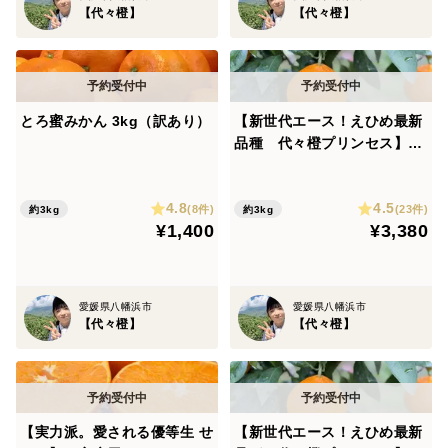
【代々橙】
【代々橙】
とろ蜜みかん 3kg（訳あり）
【新世代エース！えひめ最新
品種 代々橙プリンセス】訳
あり 3kg
4.8
4.5
(8件)
(23件)
約3kg
約3kg
¥1,400
¥3,380
愛媛県八幡浜市
愛媛県八幡浜市
【代々橙】
【代々橙】
【実力派。愛される優等生 せ
【新世代エース！えひめ最新