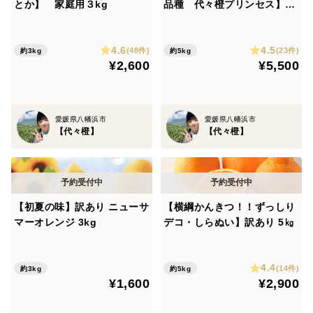
とか】 家庭用３kg
品種 代々橙プリンセス】訳
あり 5kg
4.6
4.5
(48件)
(23件)
約3kg
約5kg
¥2,600
¥5,500
愛媛県八幡浜市
愛媛県八幡浜市
【代々橙】
【代々橙】
【初夏の味】訳あり ニューサ
【横綱かんきつ！！ずっしり
マーオレンジ 3kg
デコ・しらぬい】訳あり 5㎏
4.4
(14件)
約3kg
約5kg
¥1,600
¥2,900