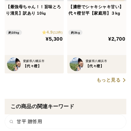
【最強母ちゃん！！旨味とろ
【濃密でシャキシャキ甘い】
り清見】訳あり 10㎏
代々橙甘平【家庭用】３kg
4.9
(12件)
約10kg
約3kg
¥5,300
¥2,700
愛媛県八幡浜市
愛媛県八幡浜市
【代々橙】
【代々橙】
もっと見る
この商品の関連キーワード
甘平 贈答用