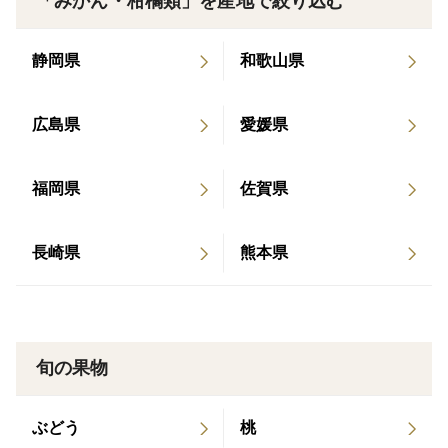
「みかん・柑橘類」を産地で絞り込む
しかし、品質や味には全く変わりはありません。
重さは箱込みの重さとなり目安です。
静岡県
和歌山県
見た目に違いがあるだけで、栽培方法や美味しさには一
切妥協はありません。
広島県
愛媛県
私たちのみかんは、愛媛・南予の柑橘農業システムに
よって栽培されています。このシステムは、特異な地形
福岡県
佐賀県
条件を克服するために長い年月をかけて独自の工夫やノ
ウハウを蓄積し、高品質・多種多様な柑橘農業を実現し
ています。この農業システムは、平成31年に日本農業遺
長崎県
熊本県
産として認定されました。
また、スピード発送にこだわっています。収穫から発送
までの期間をできるだけ短くし、みかんを新鮮な状態で
お届けします。おいしいみかんをお求めの方にぜひおす
旬の果物
すめです。
ぶどう
桃