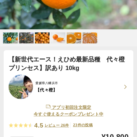
【新世代エース！えひめ最新品種 代々橙
プリンセス】訳あり 10kg
愛媛県八幡浜市
【代々橙】
アプリ初回注文限定
今すぐ使えるクーポンプレゼント中
4.5
23件の投稿
レビュー 26件
¥
10,800