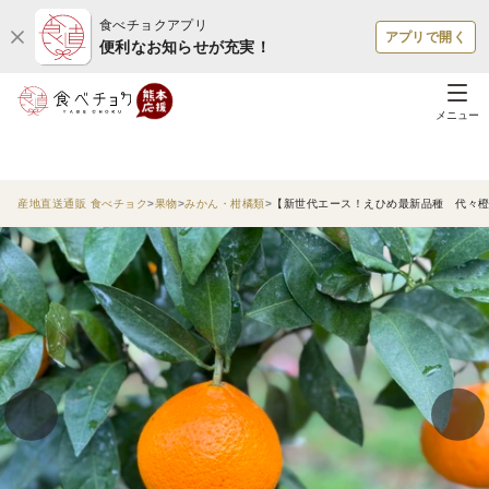
食べチョクアプリ
アプリで開く
便利なお知らせが充実！
メニュー
産地直送通販 食べチョク
果物
みかん・柑橘類
【新世代エース！えひめ最新品種 代々橙プ