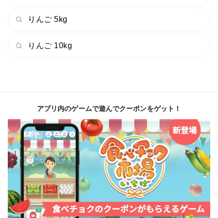
その分かりやすい例がりんごを輪切りにしたときに星型
りんご 5kg
のような四方八方に蜜が広がっていれば文句なし。
りんご 10kg
もっと言うなれば、りんごの実と蜜の境界線がぼんやり
していて、実に溶け込んでいるかのような入り方をして
いれば間違いなく美味しい林檎🍎
これは個体差もあれば、蜜の入り方には千差万別なので
アプリ内のゲームで遊んでクーポンをゲット！
ここまでキレイに入る事を狙ってできるものではないで
すが
林檎の糖度だけでなく、このような蜜の入り方を狙って
創り上げている『霜降り林檎』は人気を博しています。
林檎を輪切りにするスターカットと呼ばれる切り方で
【スター状の蜜入り】具合を確かめる運試しのようなワ