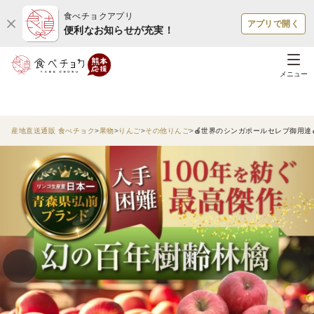
食べチョクアプリ
アプリで開く
便利なお知らせが充実！
メニュー
産地直送通販 食べチョク
果物
りんご
その他りんご
🍎世界のシンガポールセレブ御用達