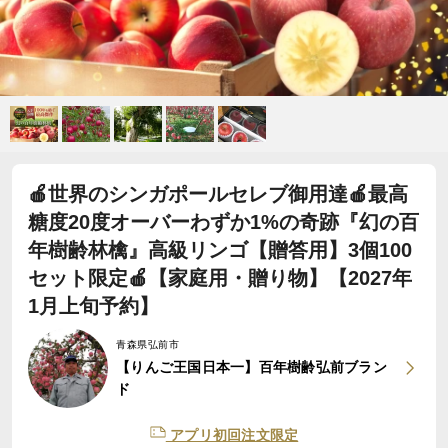
🍎世界のシンガポールセレブ御用達🍎最高
糖度20度オーバーわずか1%の奇跡『幻の百
年樹齢林檎』高級リンゴ【贈答用】3個100
セット限定🍎【家庭用・贈り物】【2027年
1月上旬予約】
青森県弘前市
【りんご王国日本一】百年樹齢弘前ブラン
ド
アプリ初回注文限定