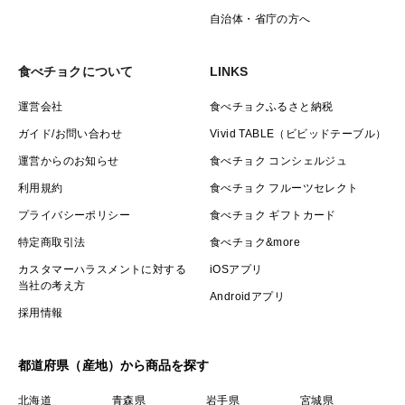
自治体・省庁の方へ
命を紡いでいく身体の一部となる食べ物なわけですか
ら、いくら美味しくても健康を害するものであっては元
食べチョクについて
LINKS
も子もありません。
運営会社
食べチョクふるさと納税
ガイド/お問い合わせ
Vivid TABLE（ビビッドテーブル）
命を創る食べ物に化学的な成分が含まれてしまうと、異
運営からのお知らせ
食べチョク コンシェルジュ
物と判断されアレルギーを引き起こしたり、健康を害し
利用規約
食べチョク フルーツセレクト
たり、病気の要因となってしまう可能性があります。
プライバシーポリシー
食べチョク ギフトカード
特定商取引法
食べチョク&more
だからこそ、当園では農薬15％減の極力農薬に頼らない
カスタマーハラスメントに対する
iOSアプリ
育て方を進め、除草剤さえまかない徹底を課し、天然由
当社の考え方
来の有機肥料100％で林檎を創り上げることを実現させ
Androidアプリ
採用情報
ています。
都道府県（産地）から商品を探す
これを実現するには気の遠くなるような時間と労力がか
かりますが、添加物だらけの今の世の中で"安心して"召
北海道
青森県
岩手県
宮城県