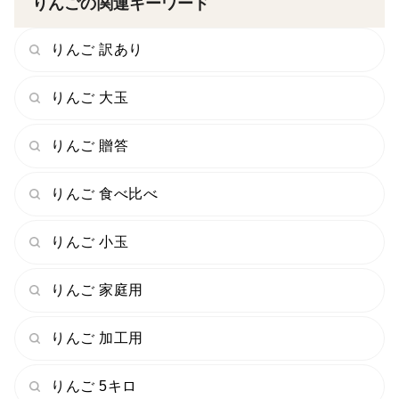
りんごの関連キーワード
ほどですが当園の樹は100年以上もの伝統的な古木が10
本以上受け継いできています。
りんご 訳あり
実はここまでの本数を持っているリンゴ農家は他にはお
りんご 大玉
らず、当園が日本一100年を超える樹齢古木を持ってい
る農家なんです。
りんご 贈答
この100年樹齢古木をはじめ、樹齢の長い樹を多く持っ
りんご 食べ比べ
ていますので出来上がる林檎の糖度はもちろん、蜜の入
りんご 小玉
り方も他のりんごとは圧倒的に違ってきます。
りんご 家庭用
注目すべき点は、りんごに蜜がただ入っていればいいと
いうわけではなく"蜜の入り方"が重要であり、放射線状
りんご 加工用
に広がっていく蜜の入り方が美味しい林檎の条件でもあ
ります。
りんご 5キロ