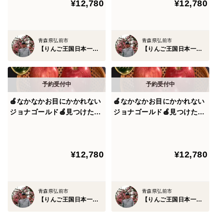
¥12,780
¥12,780
ンお得な大容量パッケージ～
ンお得な大容量パッケージ～
ない【幻の林檎】とも呼ばれているほど。
【12月中旬予約】
【12月上旬予約】
まさにお目にかかれるだけでも眼福ものであり、その幻
青森県弘前市
青森県弘前市
と呼ばれる希少性もさることながら味わいも超一級品🍎
【りんご王国日本一】百年樹齢弘前ブランド
【りんご王国日本一】百年樹齢弘前ブランド
かつて大台となる最高糖度20度を超えてくるほどの奥行
きのあるコク深い糖度、りんごの真骨頂でもある蜜の入
🍎なかなかお目にかかれない
🍎なかなかお目にかかれない
り具合や質、
ジョナゴールド🍎見つけたら
ジョナゴールド🍎見つけたら
ラッキーわずか6%市場にな
ラッキーわずか6%市場にな
それでいてフレッシュでシャキッとジューシーな果肉は
かなか出回らない希少な林檎
かなか出回らない希少な林檎
樹齢を重ねて行かねば決して出せないいぶし銀のような
🍎～品種指定探しキャンペー
🍎～品種指定探しキャンペー
¥12,780
¥12,780
ンお得な大容量パッケージ～
ンお得な大容量パッケージ～
圧倒的実力を誇ります。
【11月下旬予約】
【11月上旬予約】
事実、その幻の百年樹齢林檎を求めて全国津々浦々から
青森県弘前市
青森県弘前市
噂を聞き付けてくるほど。
【りんご王国日本一】百年樹齢弘前ブランド
【りんご王国日本一】百年樹齢弘前ブランド