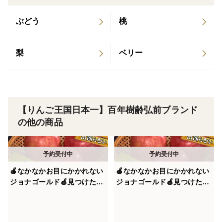
ぶどう
桃
更にはシンガポール伊勢丹にも取引実績を誇り、多くの
人がこの百年樹齢林檎に興味津々で海外では、まずお目
にかかれない違いに絶賛のお声を頂戴しています。
梨
ベリー
極めつけにはシンガポールの食のプロであるシェフたち
からも高い評価を頂いており、百年もの樹齢を誇る林檎
の樹のブランドストーリーにも感嘆して毎年オファーを
【りんご王国日本一】百年樹齢弘前ブランド
頂くほど。
の他の商品
その陸奥の国青森県弘前ブランドの中でも当園は明治時
代から"100年を超える伝統ある古木"を代々受け継ぎ、
🍎なかなかお目にかかれない
🍎なかなかお目にかかれない
今も尚たわわにりんごを実らせ続けてきています。
ジョナゴールド🍎見つけたら
ジョナゴールド🍎見つけたら
ラッキーわずか6%市場にな
ラッキーわずか6%市場にな
その樹齢100年を超える古木で育った最高傑作こそが
かなか出回らない希少な林檎
かなか出回らない希少な林檎
🍎～品種指定探しキャンペー
🍎～品種指定探しキャンペー
『百年樹齢林檎』であり、日本全国でもほぼ市場流通し