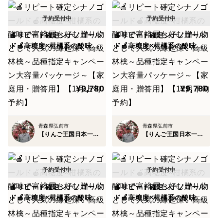
では一体なぜ幻の百年樹齢林檎を生み出す陸奥の国青森
弘前ブランドがここまで多くの食通を虜にしているのか
3つのヒミツを公開していきます。
🍎リピート確定シナノゴール
🍎リピート確定シナノゴール
ド🍎高糖度×柑橘系の酸味で
ド🍎高糖度×柑橘系の酸味で
富裕層も好む贈り物として人
富裕層も好む贈り物として人
気の縁起深い高級林檎～品種
気の縁起深い高級林檎～品種
🍎【りんご王国青森】陸奥弘前ブランドりんごのヒミツ
指定キャンペーン大容量パッ
指定キャンペーン大容量パッ
①🍎最高糖度20度オーバーを誇る陸奥弘前ブランド林檎
¥9,780
¥9,780
ケージ～【家庭用・贈答用】
ケージ～【家庭用・贈答用】
【1月上旬予約】
【12月下旬予約】
当園では職人の叡智そのものである明治から100年以上
もの伝統を誇る秘伝農法を受け継いできています。
青森県弘前市
青森県弘前市
【りんご王国日本一】百年樹齢弘前ブランド
【りんご王国日本一】百年樹齢弘前ブランド
林檎の絶対的な美味しさを大きく左右する"糖度はもち
ろん蜜の入り"は【土壌作り、樹作り】が何よりも重
要。
🍎リピート確定シナノゴール
🍎リピート確定シナノゴール
ド🍎高糖度×柑橘系の酸味で
ド🍎高糖度×柑橘系の酸味で
事実、同じ地域、同じ環境、同じ品種を作ったとして
富裕層も好む贈り物として人
富裕層も好む贈り物として人