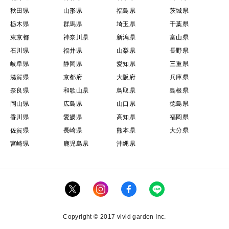
し上がれる"安全な"食べ物としてお届けしたい一心で林
秋田県
山形県
福島県
茨城県
栃木県
群馬県
埼玉県
千葉県
檎作りに向き合っています。
東京都
神奈川県
新潟県
富山県
石川県
福井県
山梨県
長野県
100年樹齢の古木のように末長く大自然の恩恵を享受し
岐阜県
静岡県
愛知県
三重県
た林檎を召し上がって頂きたいという願いも込められて
滋賀県
京都府
大阪府
兵庫県
おり、大自然と人類が共存するあるべき姿を創造してい
奈良県
和歌山県
鳥取県
島根県
く使命も私たちにはあると思っています。
岡山県
広島県
山口県
徳島県
香川県
愛媛県
高知県
福岡県
先祖代々大切に大切に紡いで来たこの伝統の恩恵を多く
佐賀県
長崎県
熊本県
大分県
の人に想いと共にお届けできる事を心より願っておりま
宮崎県
鹿児島県
沖縄県
す。
ぜひお目にかかれた際には『陸奥の国弘前ブランド林
檎』そして最高傑作である『幻の百年樹齢林檎』を大切
な方々をご堪能下さい。
Copyright © 2017 vivid garden Inc.