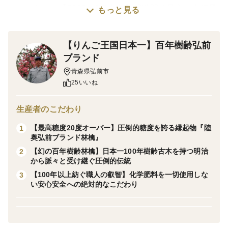
※こちらは、【2027年1月上旬】配送開始予定の先行予
もっと見る
約商品です。
【りんご王国日本一】百年樹齢弘前
※その年によってこのなりますが、およそ１月末～２月
ブランド
頃になるとりんごの蜜が実に溶け込んできますので、写
青森県弘前市
真にあるような見た目的にコントラストが分かりにくく
25いいね
なってきます。なので、これは"蜜がなくなったわけで
はなく"実に溶け込んで一体化してくる現象となるので
生産者のこだわり
この点ご了承の上ご購入下さい。
【最高糖度20度オーバー】圧倒的糖度を誇る縁起物『陸
1
奥弘前ブランド林檎』
※こちらの商品はわずか1％ほどの超希少な林檎となり
【幻の百年樹齢林檎】日本一100年樹齢古木を持つ明治
2
から脈々と受け継ぐ圧倒的伝統
ますので通常より発送期間を多く頂いております。早く
【100年以上紡ぐ職人の叡智】化学肥料を一切使用しな
3
て3日ほど、長くて1か月を要す場合がございますので希
い安心安全への絶対的なこだわり
少性の高い商品である事予めご了承ください。
陸奥の国青森県で日本一を誇る弘前ブランドを手掛けて