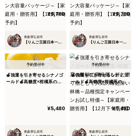
気の縁起深い高級林檎～品種
気の縁起深い高級林檎～品種
も、この土壌作りと樹作りの技術によって似て非なる林
指定キャンペーン大容量パッ
指定キャンペーン大容量パッ
檎が出来上がっていきます。
¥9,780
¥9,780
ケージ～【家庭用・贈答用】
ケージ～【家庭用・贈答用】
【12月中旬予約】
【12月上旬予約】
なぜなら、実となる林檎の美味しさは太陽の恵みからだ
けでなく、母なる大地からの恵みの影響を大きく受ける
青森県弘前市
青森県弘前市
【りんご王国日本一】百年樹齢弘前ブランド
【りんご王国日本一】百年樹齢弘前ブランド
から。
門外不出の極秘ノウハウだからこそ、ここでは多くは語
れませんが職人の腕の差が大きく出てきてしまう土壌作
🍎強運を引き寄せるシナノゴ
🍎強運を引き寄せるシナノゴ
りと樹作りには一段とこだわり、明治から100年以上受
ールド🍎高糖度×柑橘系の酸
ールド🍎高糖度×柑橘系の酸
け継いで来た職人の叡智を全て注ぎ込んでいます。
味で富裕層も好む贈り物とし
味で富裕層も好む贈り物とし
て人気の縁起深い林檎～品種
て人気の縁起深い林檎～品種
指定キャンペーンお試し特価
指定キャンペーンお試し特価
だからこそ、陸奥の国弘前ブランド林檎は"平均糖度が
¥5,480
¥5,480
～🍎冬ギフト🍎【家庭用・贈
～【家庭用・贈答用】【12月
13度前後"となる一般的なりんごとは比べ物にならない
答用】【1月上旬予約】
下旬予約】
【平均糖度15度～18度】を叩き出しているのです。
青森県弘前市
青森県弘前市