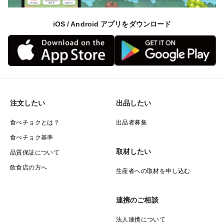
クワク感も相まって女性子供には特に大人気となってい
るほど。
iOS / Android アプリをダウンロード
キレイな霜降り林檎に出逢えれば幸運が訪れると噂の縁
起物ですから、自分へのご褒美はもちろん大切な方へ未
だかつてない最高の贈り物となるでしょう。
注文したい
出品したい
🍎【りんご王国青森】陸奥弘前ブランドりんごのヒミツ
食べチョクとは？
出品者募集
③🍎化学肥料は一切使用しない安心安全に徹したブラン
食べチョク基準
ド林檎
取材したい
品質保証について
飲食店の方へ
生産者への取材を申し込む
当園のこだわりとして林檎の美味しさを左右する双璧
【糖度】と【蜜】について紹介してきましたが、もう1
連携のご相談
つのこだわりとして【安心安全】に徹した林檎作りを実
法人連携について
現させている事。