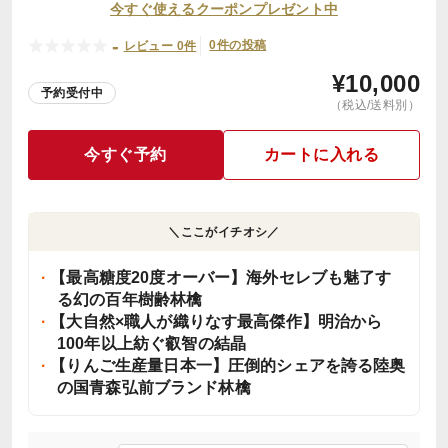
今すぐ使えるクーポンプレゼント中
-
0件の投稿
レビュー 0件
¥
10,000
予約受付中
（税込/送料別）
今すぐ予約
カートに入れる
＼ここがイチオシ／
【最高糖度20度オーバー】海外セレブも魅了す
る幻の百年樹齢林檎
【大自然×職人が織りなす最高傑作】明治から
100年以上紡ぐ叡智の結晶
【りんご生産量日本一】圧倒的シェアを誇る陸奥
の国青森弘前ブランド林檎