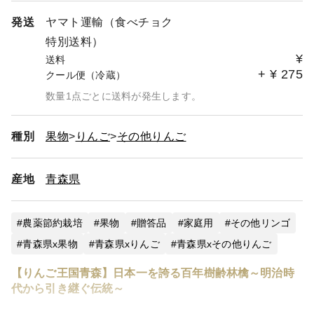
発送
ヤマト運輸（食べチョク
特別送料）
¥
送料
+
¥
275
クール便（冷蔵）
数量1点ごとに送料が発生します。
種別
果物
りんご
その他りんご
産地
青森県
農薬節約栽培
果物
贈答品
家庭用
その他リンゴ
青森県x果物
青森県xりんご
青森県xその他りんご
【りんご王国青森】日本一を誇る百年樹齢林檎～明治時
代から引き継ぐ伝統～