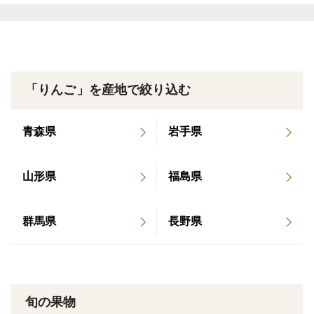
いる三上厚蔵です🍎
青森県弘前市と言えば日本一の生産量を誇る林檎王国で
あり、全国の半分の生産量を占める"比類なき圧倒的境
「りんご」を産地で絞り込む
地"
自然豊かな【青森県の誇る大自然】と【100年以上受け
青森県
岩手県
継がれる職人の叡智】が掛け合い生み出された奇跡の果
実🍎
山形県
福島県
日本中を席捲してきた陸奥の国青森弘前ブランドはまさ
群馬県
長野県
に世界に誇るフルーツと言っても過言ではありません。
事実、多くの富裕層が住むシンガポールのセレブたちで
は人気を博し、その大きさや色艶、深い味わいに注目が
旬の果物
集まり、1個1万円だとしても喜んで買われていくほど。