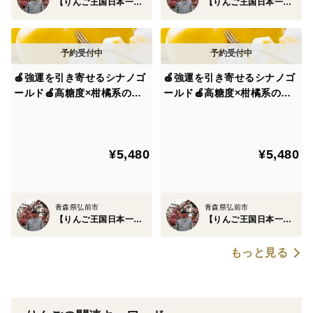
【りんご王国日本一】百年樹齢弘前ブランド
【りんご王国日本一】百年樹齢弘前ブランド
極めつけには、りんごの大台突破となる最高糖度20度超
えの林檎もかつていくつも生み出されて行っています。
🍎強運を引き寄せるシナノゴ
🍎強運を引き寄せるシナノゴ
🍎【りんご王国青森】陸奥弘前ブランドりんごのヒミツ
ールド🍎高糖度×柑橘系の酸
ールド🍎高糖度×柑橘系の酸
②樹齢100年を誇る伝統古木が生み出す『霜降り林檎』
味で富裕層も好む贈り物とし
味で富裕層も好む贈り物とし
て人気の縁起深い林檎～品種
て人気の縁起深い林檎～品種
りんごの美味しさを左右する双璧【糖度】と【蜜】
指定キャンペーンお試し特価
指定キャンペーンお試し特価
¥5,480
¥5,480
～【家庭用・贈答用】【12月
～【家庭用・贈答用】【12月
中旬予約】
上旬予約】
100年以上受け継ぐ職人の叡智を注ぎ込み、かつて最高
糖度20度超えを叩き出した絶対糖度はさることながら極
青森県弘前市
青森県弘前市
上の霜降り蜜も圧倒的クオリティを誇ります。
【りんご王国日本一】百年樹齢弘前ブランド
【りんご王国日本一】百年樹齢弘前ブランド
りんごの樹は樹齢を重ねていくにつれ、蜜の霜降り具合
もっと見る
も変わっていきます。
一般的なりんごの樹は60年ほどであり、長くても80年