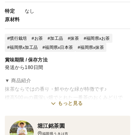
特定
なし
原材料
慣行栽培
お茶
加工品
抹茶
福岡県xお茶
福岡県x加工品
福岡県x日本茶
福岡県x抹茶
賞味期限 / 保存方法
発送から180日間
▼ 商品紹介
抹茶ならではの香り・鮮やかな緑が特徴です♪
標高500ｍの霧深い畑でとれた一番茶のおくみどりで
もっと見る
す。
地元スイーツ店でも使われてますので、スイーツ作りに
堀江銘茶園
もオススメです♪
福岡県うきは市