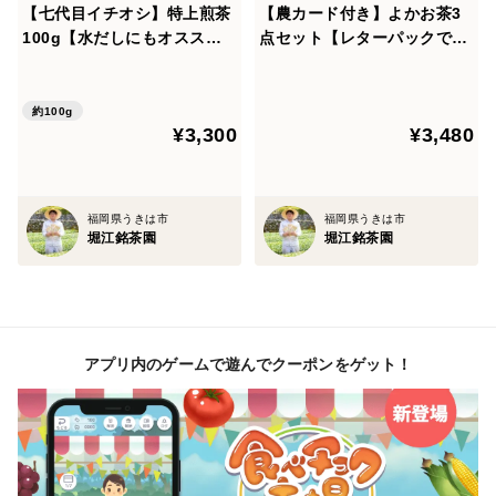
【七代目イチオシ】特上煎茶
【農カード付き】よかお茶3
100g【水だしにもオスス
点セット【レターパックで発
メ】
送】
約100g
¥3,300
¥3,480
福岡県うきは市
福岡県うきは市
堀江銘茶園
堀江銘茶園
アプリ内のゲームで遊んでクーポンをゲット！