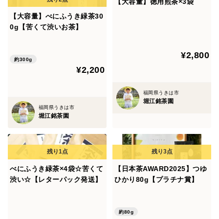
【大容量】徳用煎茶×3袋
【大容量】べにふうき緑茶30
0g【苦くて渋いお茶】
¥2,800
約300g
¥2,200
福岡県うきは市
堀江銘茶園
福岡県うきは市
堀江銘茶園
べにふうき緑茶×4袋☆苦くて
【日本茶AWARD2025】つゆ
渋い☆【レターパック発送】
ひかり80g【プラチナ賞】
約80g