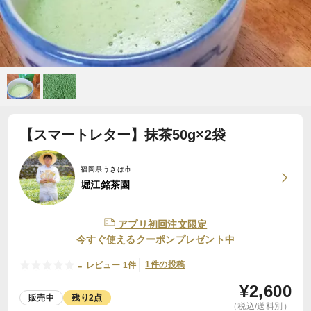
【スマートレター】抹茶50g×2袋
福岡県うきは市
堀江銘茶園
アプリ初回注文限定
今すぐ使えるクーポンプレゼント中
-
1件の投稿
レビュー 1件
¥
2,600
販売中
残り2点
（税込/送料別）