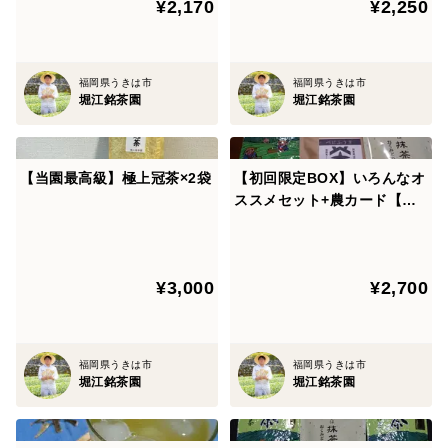
¥2,170
¥2,250
福岡県うきは市
福岡県うきは市
堀江銘茶園
堀江銘茶園
【当園最高級】極上冠茶×2袋
【初回限定BOX】いろんなオ
ススメセット+農カード【レ
ターパック発送】
¥3,000
¥2,700
福岡県うきは市
福岡県うきは市
堀江銘茶園
堀江銘茶園