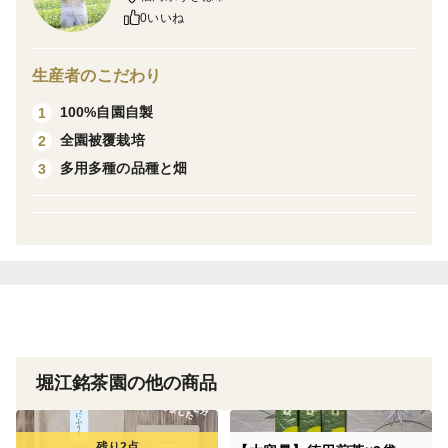
0いいね
スマートレターで発送いたします。
生産者のこだわり
100%自園自製
1
全園被覆栽培
2
多用多種の品種と畑
3
▼ 商品詳細
内容量：50g
賞味期限：180日
原料原産地：緑茶(福岡県うきは市)
製造者：堀江銘茶園
堀江銘茶園の他の商品
※開封後は、早めにお飲みください。