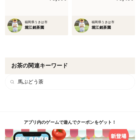
＼こんな機能もご活用ください✨／
＜商品のお気に入り登録＞
福岡県うきは市
福岡県うきは市
「この商品気になる！」「買ってみてよかった😊」商品
堀江銘茶園
堀江銘茶園
はぜひお気に入り登録してみてください💓まとめて
チェックできるので、あとでもじっくりお買い物ができ
ます🛍
お茶の関連キーワード
馬ぶどう茶
アプリ内のゲームで遊んでクーポンをゲット！