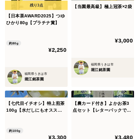
【当園最高級】極上冠茶×2袋
内容量：特上煎茶100ｇ
【日本茶AWARD2025】つゆ
抹茶5 0ｇ
ひかり80g【プラチナ賞】
べにふうき茶葉ｇ50ｇ
¥3,000
賞味期限：180日
約80g
¥2,250
原料原産地：緑茶(福岡県うきは産)
製造者：堀江銘茶園
福岡県うきは市
堀江銘茶園
福岡県うきは市
堀江銘茶園
※開封後は、早めにお飲みください。
【七代目イチオシ】特上煎茶
【農カード付き】よかお茶3
保存方法:直射日光を避けて、冷暗所で保存してくださ
100g【水だしにもオスス
点セット【レターパックで発
い。
メ】
送】
------------------
約100g
¥3,300
¥3,480