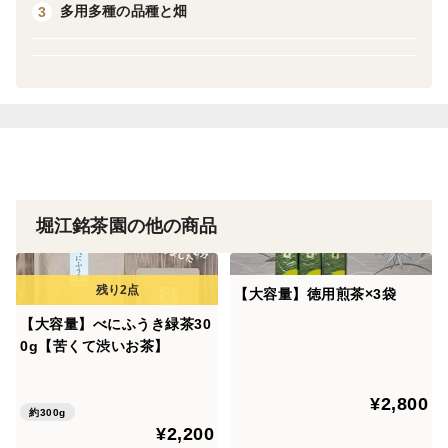
▼ 商品紹介
多用多種の品種と畑
3
・特上煎茶
・抹茶
・べにふうき茶葉
の3点セットです。
★ 特上煎茶
堀江銘茶園の他の商品
おくみどりをベースにブレンド
キレイな緑と強い旨味が特徴のお茶です。
【大容量】徳用煎茶×3袋
日本茶畑AWARD2019水だし茶部門で入賞したお茶の
【大容量】べにふうき緑茶30
2020産です。
0g【苦くて渋いお茶】
お湯で淹れてもおいしいですが、水だしオススメです。
¥2,800
★抹茶
約300g
¥2,200
おくみどり単一品種