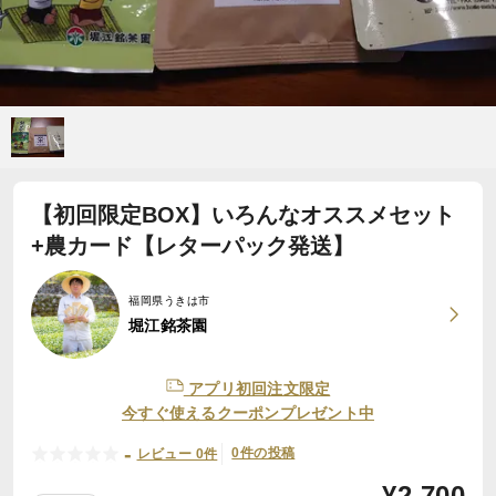
【初回限定BOX】いろんなオススメセット
+農カード【レターパック発送】
福岡県うきは市
堀江銘茶園
アプリ初回注文限定
今すぐ使えるクーポンプレゼント中
-
0件の投稿
レビュー 0件
¥
2,700