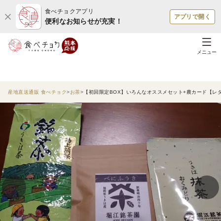
食べチョクアプリ
アプリで開く
便利なお知らせが充実！
メニュー
産地直送通販 食べチョク
お茶
【初回限定BOX】いろんなオススメセット+農カード【レ