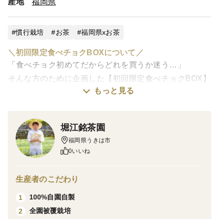
産地
福岡県
慣行栽培
お茶
福岡県xお茶
＼初回限定食べチョクBOXについて／
「食べチョク初めてだからどれを買うか迷う…」
そんな方のために企画した【初回限定食べチョクBOX】
もっと見る
🎁
お早めにご確認ください👀
堀江銘茶園
＼嬉しいポイント💕／
福岡県うきは市
・セット商品だから、色々な味を楽しめる😆
0いいね
・一人暮らしや少人数のご家庭でも試しやすい🏠
・初めての方も、お試しできて安心🎵
生産者のこだわり
100%自園自製
1
------------------
全園被覆栽培
2