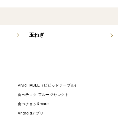
のバランスが良いのが特徴です。
まざまな料理に万能で、シンプルな調理でも素材の旨
玉ねぎ
さで、揚げ物やオーブン料理にぴったり。
く、煮込み料理やグラタンなどに最適。
たボリュームがあり、焼きじゃがやローストポテトにおす
Vivid TABLE（ビビッドテーブル）
量」でお届けします。
食べチョク フルーツセレクト
食べチョク&more
Androidアプリ
存してください。