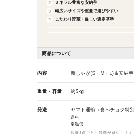
ミネラル豊富な安納芋
2
幅広いサイズや重量で選びやすい
3
こだわり貯蔵・厳しい選定基準
4
商品について
内容
新じゃが(S・M・L)＆安納芋(L
重量・
容量
約5kg
発送
ヤマト運輸（食べチョク特
送料
常温便
数量1点ごとに送料が発生します