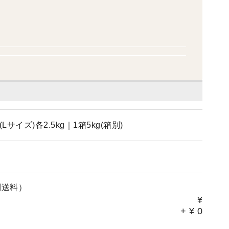
サイズ)各2.5kg｜1箱5kg(箱別)
別送料）
¥
+
¥
0
。