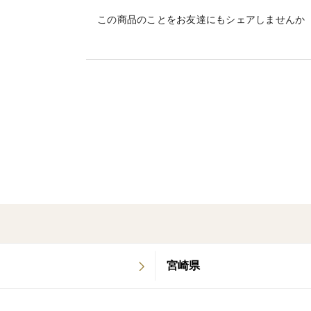
この商品のことをお友達にもシェアしませんか
【新じゃがいも】
こちらは、私たちaimo農園で丹精込めて
種子島の温暖な気候と、じゃがいも栽培に
態のまま、産地から直接お届けいたします
みずみずしい食感と豊かな風味が魅力の新
ており、毎日の食卓を彩る栄養たっぷりの
●商品の特徴（S・M・L混合サイズ）
品種：ニシユタカ
宮崎県
規格：S・M・L混合サイズ（50g〜200g）
内容量：1kgあたり約8〜13個入り