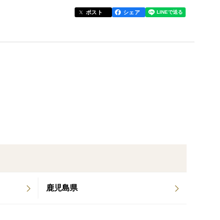
ポスト
シェア
育てた、鹿児島県種子島産の新じゃがいもです。
適した土壌の中で丁寧に育て上げ、収穫後は新鮮な状
。
じゃがは、ビタミンCやカリウム、食物繊維も含まれ
食材です。
鹿児島県