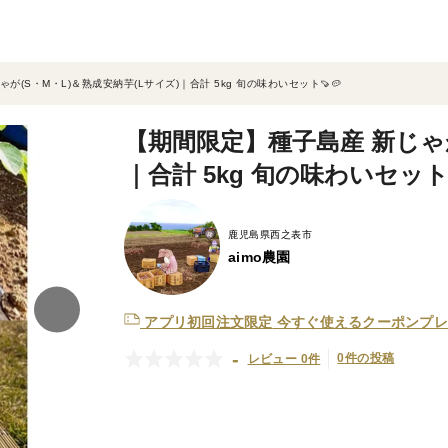
が(S・M・L)＆熟成安納芋(Lサイズ)｜合計 5kg 旬の味わいセット🍠🥔
【期間限定】種子島産 新じゃが
｜合計 5kg 旬の味わいセット
鹿児島県西之表市
aimo農園
アプリ初回注文限定
今すぐ使えるクーポンプレ
-
0件の投稿
レビュー 0件