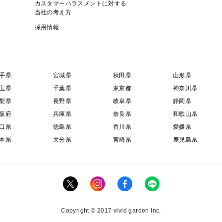
カスタマーハラスメントに対する
新聞紙で包むと湿気を防ぎ、より長持ちし
当社の考え方
採用情報
〔冷蔵保存〕
気温が高い時期は、新聞紙で包んで野菜室
ただし、乾燥を防ぐため密封しすぎないよ
手県
宮城県
秋田県
山形県
玉県
千葉県
東京都
神奈川県
※光に当たると緑化し、芽が出やすくなり
梨県
長野県
岐阜県
静岡県
めに皮をむいて取り除いてください。
阪府
兵庫県
奈良県
和歌山県
口県
徳島県
香川県
愛媛県
新鮮な風味をお楽しみいただくため、到着
本県
大分県
宮崎県
鹿児島県
【安納芋】
こちらも私たちaimo農園で大切に育てた
Copyright © 2017 vivid garden Inc.
収穫後は専用の貯蔵庫で40日以上じっくり