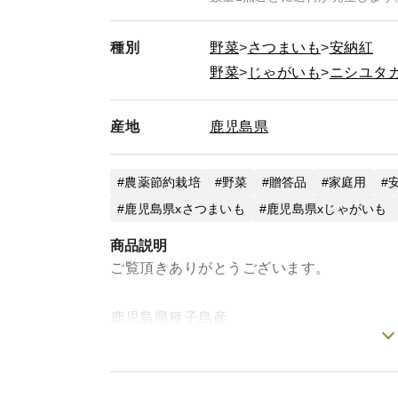
種別
野菜
さつまいも
安納紅
野菜
じゃがいも
ニシユタ
産地
鹿児島県
農薬節約栽培
野菜
贈答品
家庭用
鹿児島県xさつまいも
鹿児島県xじゃがいも
商品説明
ご覧頂きありがとうございます。
鹿児島県種子島産
新じゃが＆熟成安納芋
この時期だけの“旬の味わいセット“です。