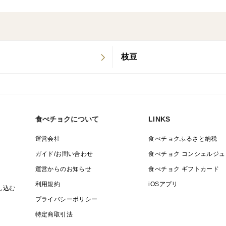
S・M・Lサイズを混合してお届けします。
どのサイズも皮が薄く、甘みとホクホク感
カレー、シチュー、ポテトサラダなど、さ
みをしっかり感じていただけます。
枝豆
Sサイズ（50g〜80g）：食べやすい大き
Mサイズ（80g〜130g）：火の通りが良
Lサイズ（130g〜200g）：しっかりし
食べチョクについて
LINKS
すめ。
運営会社
食べチョクふるさと納税
※箱の重さを除いた「新じゃがいもの実重
ガイド/お問い合わせ
食べチョク コンシェルジュ
運営からのお知らせ
食べチョク ギフトカード
利用規約
iOSアプリ
し込む
●保存方法
プライバシーポリシー
〔常温保存〕
特定商取引法
直射日光を避け、風通しの良い冷暗所で保