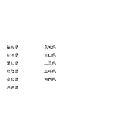
ます。
に入れるのもおすすめです。
うご注意ください。
福島県
茨城県
新潟県
富山県
ます。緑色部分や芽には有害成分が含まれるため、厚
愛知県
三重県
鳥取県
島根県
高知県
福岡県
後3週間以内のご賞味をおすすめします。
沖縄県
、鹿児島県種子島産の安納芋です。
と追熟させたお芋を、産地から直接お届けいたしま