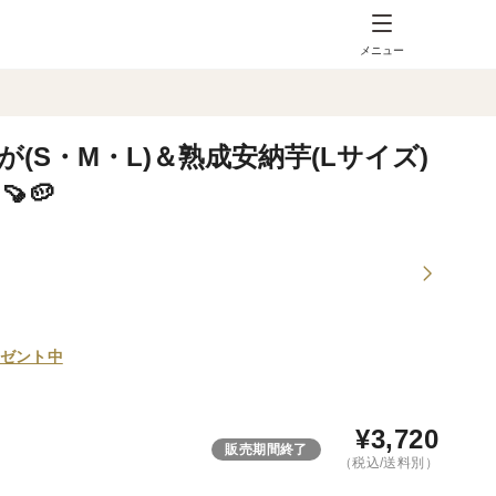
メニュー
(S・M・L)＆熟成安納芋(Lサイズ)
🥔
ゼント中
¥
3,720
販売期間終了
（税込/送料別）