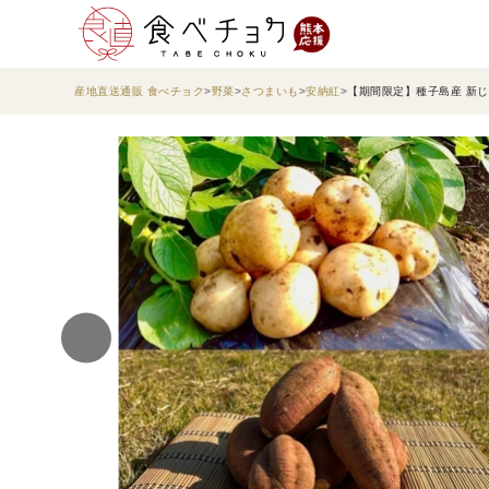
産地直送通販 食べチョク
野菜
さつまいも
安納紅
【期間限定】種子島産 新じゃ