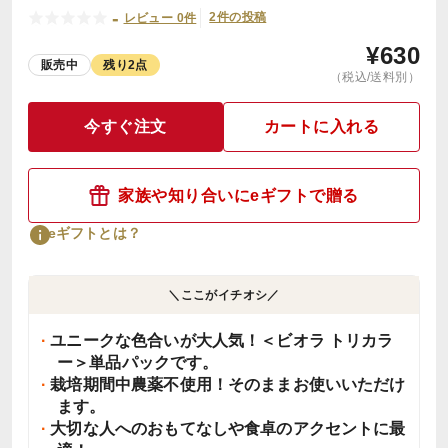
-
2件の投稿
レビュー 0件
¥
630
販売中
残り2点
（税込/送料別）
今すぐ注文
カートに入れる
家族や知り合いにeギフトで贈る
eギフトとは？
＼ここがイチオシ／
ユニークな色合いが大人気！＜ビオラ トリカラ
ー＞単品パックです。
栽培期間中農薬不使用！そのままお使いいただけ
ます。
大切な人へのおもてなしや食卓のアクセントに最