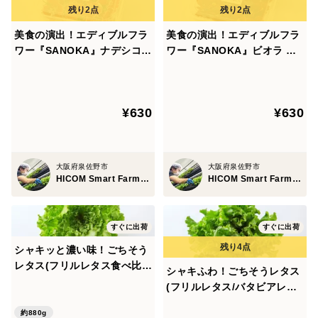
美食の演出！エディブルフラ
美食の演出！エディブルフラ
ワー『SANOKA』ナデシコ
ワー『SANOKA』ビオラ ス
ピコティ 20輪入り 食用花 ケ
カーレット20輪入り 食用花
ーキ スイーツ デコレーショ
ケーキ スイーツ デコレーシ
ンにも！
ョンにも！
¥630
¥630
大阪府泉佐野市
大阪府泉佐野市
HICOM Smart Farm 泉佐野ファクトリー
HICOM Smart Farm 泉佐野ファクトリー
すぐに出荷
すぐに出荷
シャキッと濃い味！ごちそう
レタス(フリルレタス食べ比
シャキふわ！ごちそうレタス
べ)セット【1袋100～130g×8
(フリルレタス/バタビアレタ
袋】
ス食べ比べ)【100～130g×8
約880g