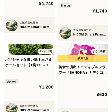
袋セット】
¥1,740
約880g
¥1,740
大阪府泉佐野市
HICOM Smart Farm 泉佐野ファクトリー
大阪府泉佐野市
HICOM Smart Farm 泉佐野ファクトリー
すぐに出荷
すぐに出荷
パリシャキな濃い味！王さま
ケールセット【1袋110～120
美食の演出！エディブルフラ
g×4袋】
ワー『SANOKA』ナデシコ
オーキッド 20輪入り 食用花
約400g
ケーキ スイーツ デコレーシ
¥1,200
ョンにも！
¥630
大阪府泉佐野市
HICOM Smart Farm 泉佐野ファクトリー