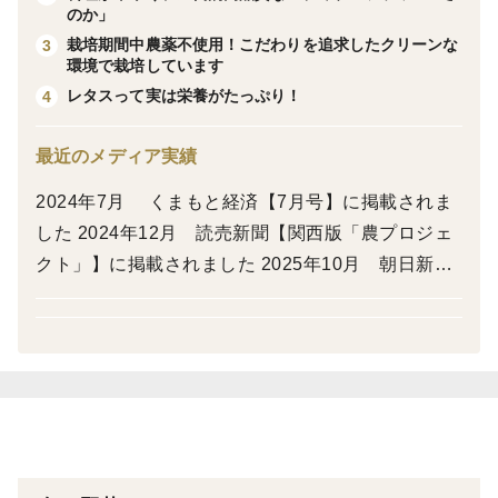
のか」
栽培期間中農薬不使用！こだわりを追求したクリーンな
3
送料は12パックまで同一料金でお届けでき、お好きな花
環境で栽培しています
を組み合わせてご注文いただく事ができます。
レタスって実は栄養がたっぷり！
4
大切な人へのおもてなしにも、普段の食卓のアクセント
最近のメディア実績
にも最適な、特別なエディブルフラワー「SANOKA」
2024年7月 くまもと経済【7月号】に掲載されま
をぜひお試しください。
した 2024年12月 読売新聞【関西版「農プロジェ
クト」】に掲載されました 2025年10月 朝日新聞
【大阪版朝刊】に掲載されました 2025年11月 TO
KYO FM【ONE MORNING「食と農を未来へつな
ぐ。」】コーナーへ出演しました