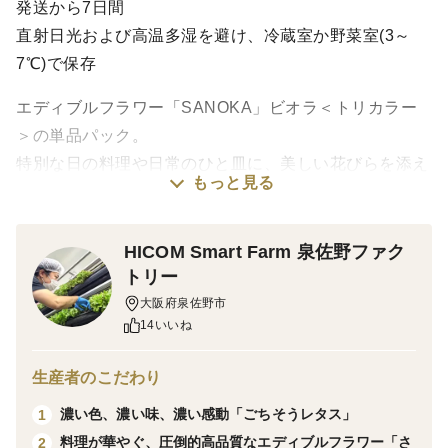
発送から7日間
直射日光および高温多湿を避け、冷蔵室か野菜室(3～
7℃)で保存
エディブルフラワー「SANOKA」ビオラ＜トリカラー
＞の単品パック。
特別な日の料理や日常のひと皿に、美しい花びらを添え
もっと見る
るだけで、一瞬で華やかなテーブルを演出します。
青、黄、白の3色咲きのユニークな色合いが大人気の＜
トリカラー＞。
HICOM Smart Farm 泉佐野ファク
トリー
完全室内型植物工場で、衛生管理を徹底しながら水耕栽
大阪府泉佐野市
14いいね
培と人工光源を組み合わせた先端技術で育成。
異常気象や気候変動の影響を受けない環境で、安定した
生産者のこだわり
品質と供給を実現しました。
濃い色、濃い味、濃い感動「ごちそうレタス」
1
栽培期間中農薬不使用！クリーンな環境で栽培を行って
料理が華やぐ、圧倒的高品質なエディブルフラワー「さ
2
いますので、そのまま料理にお使いいただけます。